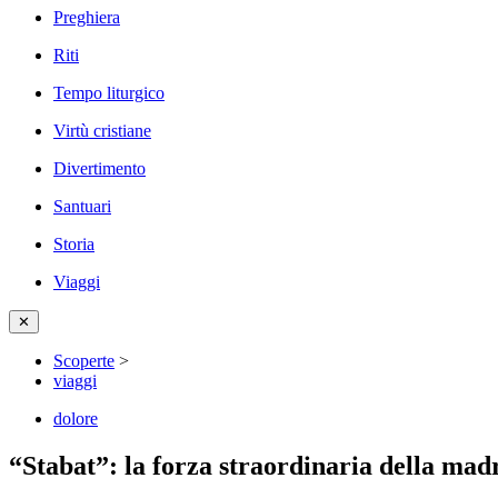
Preghiera
Riti
Tempo liturgico
Virtù cristiane
Divertimento
Santuari
Storia
Viaggi
✕
Scoperte
>
viaggi
dolore
“Stabat”: la forza straordinaria della mad