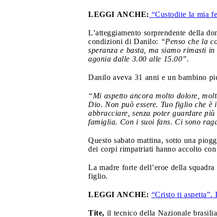
LEGGI ANCHE:
“Custodite la mia fed
L’atteggiamento sorprendente della donn
condizioni di Danilo:
“Penso che la cos
speranza e basta, ma siamo rimasti in 
agonia dalle 3.00 alle 15.00”.
Danilo aveva 31 anni e un bambino picco
“Mi aspetto ancora molto dolore, molta
Dio. Non può essere. Tuo figlio che è 
abbracciare, senza poter guardare più i
famiglia. Con i suoi fans. Ci sono rag
Questo sabato mattina, sotto una pioggi
dei corpi rimpatriati hanno accolto con
La madre forte dell’eroe della squadra ha
figlio.
LEGGI ANCHE:
“Cristo ti aspetta”. 
Tite,
il tecnico della Nazionale brasilia