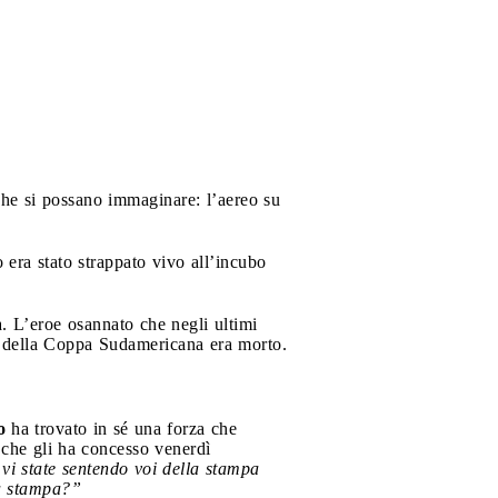
 che si possano immaginare: l’aereo su
io era stato strappato vivo all’incubo
a. L’eroe osannato che negli ultimi
ale della Coppa Sudamericana era morto.
o
ha trovato in sé una forza che
 che gli ha concesso venerdì
 state sentendo voi della stampa
la stampa?”