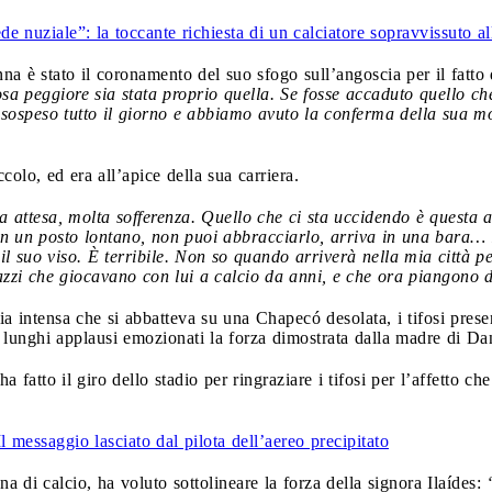
e nuziale”: la toccante richiesta di un calciatore sopravvissuto al
a è stato il coronamento del suo sfogo sull’angoscia per il fatto 
a peggiore sia stata proprio quella. Se fosse accaduto quello che 
sospeso tutto il giorno e abbiamo avuto la conferma della sua mor
lo, ed era all’apice della sua carriera.
 attesa, molta sofferenza. Quello che ci sta uccidendo è questa 
in un posto lontano, non puoi abbracciarlo, arriva in una bara… E
l suo viso. È terribile. Non so quando arriverà nella mia città p
azzi che giocavano con lui a calcio da anni, e che ora piangono d
a intensa che si abbatteva su una Chapecó desolata, i tifosi prese
 lunghi applausi emozionati la forza dimostrata dalla madre di Dan
 fatto il giro dello stadio per ringraziare i tifosi per l’affetto ch
Il messaggio lasciato dal pilota dell’aereo precipitato
na di calcio, ha voluto sottolineare la forza della signora Ilaídes: