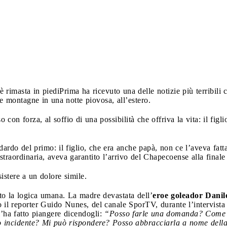
 rimasta in piedi
Prima ha ricevuto una delle notizie più terribili
le montagne in una notte piovosa, all’estero.
 con forza, al soffio di una possibilità che offriva la vita: il figl
dardo del primo: il figlio, che era anche papà, non ce l’aveva fatt
a straordinaria, aveva garantito l’arrivo del Chapecoense alla fin
istere a un dolore simile.
ito la logica umana. La madre devastata dell’
eroe goleador Danil
 il reporter Guido Nunes, del canale SporTV, durante l’intervista
’ha fatto piangere dicendogli:
“Posso farle una domanda? Come vi
to incidente? Mi può rispondere? Posso abbracciarla a nome del