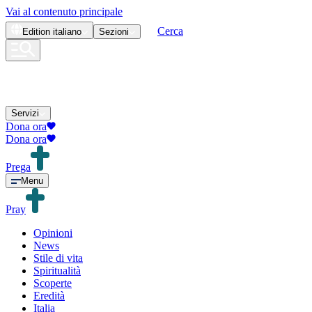
Vai al contenuto principale
Cerca
Edition
italiano
Sezioni
Servizi
Dona ora
Dona ora
Prega
Menu
Pray
Opinioni
News
Stile di vita
Spiritualità
Scoperte
Eredità
Italia