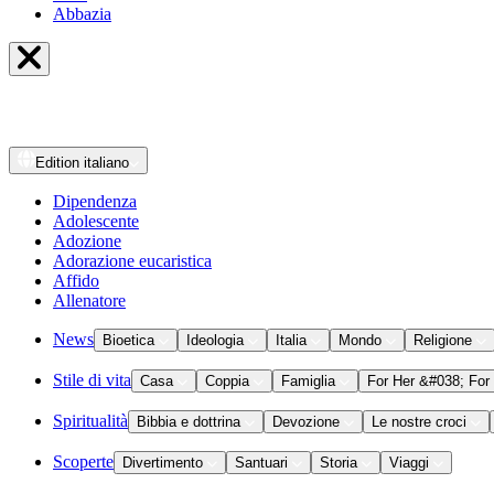
Abbazia
Edition
italiano
Dipendenza
Adolescente
Adozione
Adorazione eucaristica
Affido
Allenatore
News
Bioetica
Ideologia
Italia
Mondo
Religione
Stile di vita
Casa
Coppia
Famiglia
For Her &#038; For
Spiritualità
Bibbia e dottrina
Devozione
Le nostre croci
Scoperte
Divertimento
Santuari
Storia
Viaggi