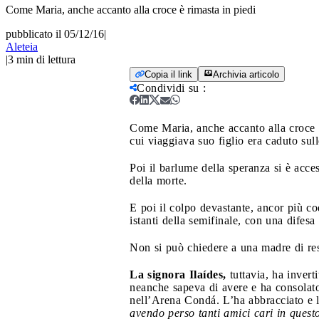
Come Maria, anche accanto alla croce è rimasta in piedi
pubblicato il 05/12/16
|
Aleteia
|
3
min di lettura
Copia il link
Archivia articolo
Condividi su
:
Come Maria, anche accanto alla croce è
cui viaggiava suo figlio era caduto sul
Poi il barlume della speranza si è acceso
della morte.
E poi il colpo devastante, ancor più co
istanti della semifinale, con una difes
Non si può chiedere a una madre di res
La signora Ilaídes,
tuttavia, ha invert
neanche sapeva di avere e ha consolato
nell’Arena Condá. L’ha abbracciato e l
avendo perso tanti amici cari in ques