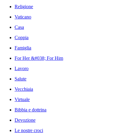
Religione
Vaticano
Casa
Coppia
Famiglia
For Her &#038; For Him
Lavoro
Salute
Vecchiaia
Virtuale
Bibbia e dottrina
Devozione
Le nostre croci