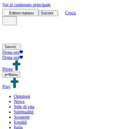
Vai al contenuto principale
Cerca
Edition
italiano
Sezioni
Servizi
Dona ora
Dona ora
Prega
Menu
Pray
Opinioni
News
Stile di vita
Spiritualità
Scoperte
Eredità
Italia