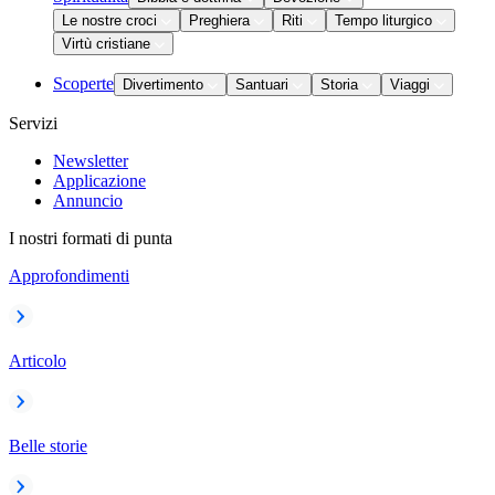
Le nostre croci
Preghiera
Riti
Tempo liturgico
Virtù cristiane
Scoperte
Divertimento
Santuari
Storia
Viaggi
Servizi
Newsletter
Applicazione
Annuncio
I nostri formati di punta
Approfondimenti
Articolo
Belle storie