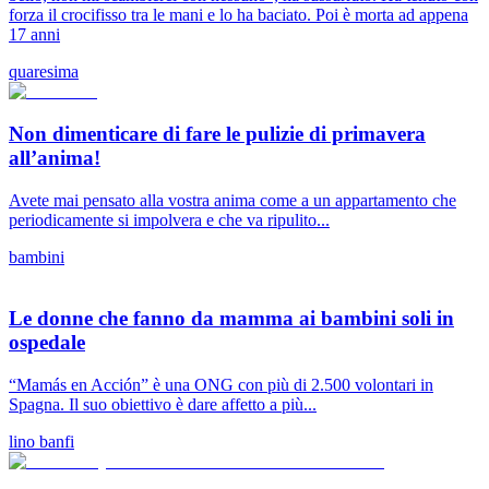
forza il crocifisso tra le mani e lo ha baciato. Poi è morta ad appena
17 anni
quaresima
Non dimenticare di fare le pulizie di primavera
all’anima!
Avete mai pensato alla vostra anima come a un appartamento che
periodicamente si impolvera e che va ripulito...
bambini
Le donne che fanno da mamma ai bambini soli in
ospedale
“Mamás en Acción” è una ONG con più di 2.500 volontari in
Spagna. Il suo obiettivo è dare affetto a più...
lino banfi