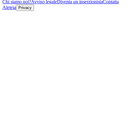
Chi siamo noi?
Avviso legale
Diventa un inserzionista
Contatta
Aleteia
Privacy