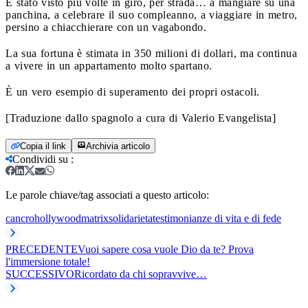
È stato visto più volte in giro, per strada… a mangiare su una
panchina, a celebrare il suo compleanno, a viaggiare in metro,
persino a chiacchierare con un vagabondo.
La sua fortuna è stimata in 350 milioni di dollari, ma continua
a vivere in un appartamento molto spartano.
È un vero esempio di superamento dei propri ostacoli.
[Traduzione dallo spagnolo a cura di Valerio Evangelista]
Copia il link
Archivia articolo
Condividi su
:
Le parole chiave/tag associati a questo articolo:
cancro
hollywood
matrix
solidarieta
testimonianze di vita e di fede
PRECEDENTE
Vuoi sapere cosa vuole Dio da te? Prova
l'immersione totale!
SUCCESSIVO
Ricordato da chi sopravvive…