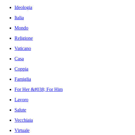
Ideologia
Italia
Mondo
Religione
Vaticano
Casa
Coppia
Famiglia
For Her &#038; For Him
Lavoro
Salute
Vecchiaia
Virtuale