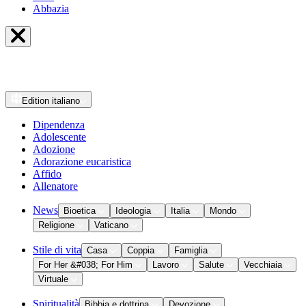
Abbazia
Edition
italiano
Dipendenza
Adolescente
Adozione
Adorazione eucaristica
Affido
Allenatore
News
Bioetica
Ideologia
Italia
Mondo
Religione
Vaticano
Stile di vita
Casa
Coppia
Famiglia
For Her &#038; For Him
Lavoro
Salute
Vecchiaia
Virtuale
Spiritualità
Bibbia e dottrina
Devozione