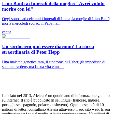
Lino Banfi ai funerali della moglie: “Avrei voluto
morire con lei”
Oggi sono stati celebrati i funerali di Lucia, la moglie di Lino Banfi,
morta mercoledì scorso. Il Papa ha...
cecita
Un sordocieco può essere diacono? La storia
straordinaria di Peter Hepp
Una malattia genetica rara, il sindrome di Usher, gli impedisce di
sentire e vedere, ma la sua vita è una...
Lanciato nel 2013, Aleteia è un quotidiano di informazione gratuito
su internet. Il sito è pubblicato in sei lingue (francese, inglese,
portoghese, spagnolo, polacco e sloveno). Ogni mese, più di 10
milioni di lettori consultano Aleteia attraverso il suo sito web, la sua
applicazione e i social media. Aleteia raggiunge quasi 50 milioni di