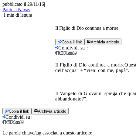
pubblicato il 29/11/16
|
Patricia Navas
|
1
min di lettura
Il Figlio di Dio continua a morire
Copia il link
Archivia articolo
Condividi su
:
Il Figlio di Dio continua a morire
Quest
dell’acqua” e “vieni con me, papà”.
Il Vangelo di Giovanni spiega che qua
abbandonato?”.
Copia il link
Archivia articolo
Condividi su
:
Le parole chiave/tag associati a questo articolo: