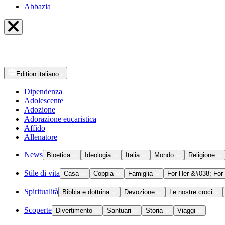
Abbazia
Edition
italiano
Dipendenza
Adolescente
Adozione
Adorazione eucaristica
Affido
Allenatore
News
Bioetica
Ideologia
Italia
Mondo
Religione
Stile di vita
Casa
Coppia
Famiglia
For Her &#038; For
Spiritualità
Bibbia e dottrina
Devozione
Le nostre croci
Scoperte
Divertimento
Santuari
Storia
Viaggi