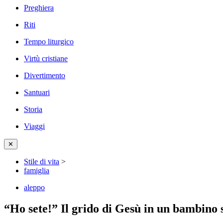
Preghiera
Riti
Tempo liturgico
Virtù cristiane
Divertimento
Santuari
Storia
Viaggi
✕
Stile di vita
>
famiglia
aleppo
“Ho sete!” Il grido di Gesù in un bambino 