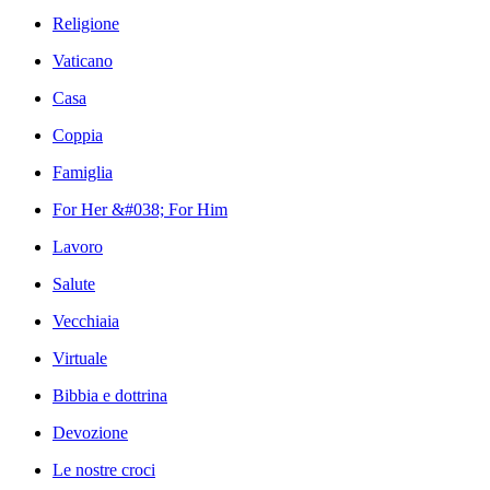
Religione
Vaticano
Casa
Coppia
Famiglia
For Her &#038; For Him
Lavoro
Salute
Vecchiaia
Virtuale
Bibbia e dottrina
Devozione
Le nostre croci