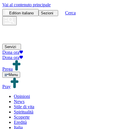
Vai al contenuto principale
Cerca
Edition
italiano
Sezioni
Servizi
Dona ora
Dona ora
Prega
Menu
Pray
Opinioni
News
Stile di vita
Spiritualità
Scoperte
Eredità
Italia