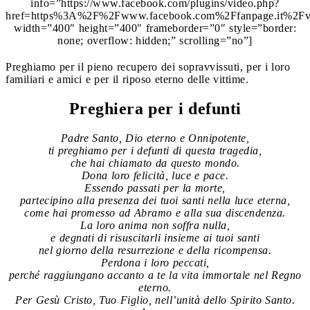
info=”https://www.facebook.com/plugins/video.php?
href=https%3A%2F%2Fwww.facebook.com%2Ffanpage.it%2F
width=”400″ height=”400″ frameborder=”0″ style=”border:
none; overflow: hidden;” scrolling=”no”]
Preghiamo per il pieno recupero dei sopravvissuti, per i loro
familiari e amici e per il riposo eterno delle vittime.
Preghiera per i defunti
Padre Santo, Dio eterno e Onnipotente,
ti preghiamo per i defunti di questa tragedia,
che hai chiamato da questo mondo.
Dona loro felicità, luce e pace.
Essendo passati per la morte,
partecipino alla presenza dei tuoi santi nella luce eterna,
come hai promesso ad Abramo e alla sua discendenza.
La loro anima non soffra nulla,
e degnati di risuscitarli insieme ai tuoi santi
nel giorno della resurrezione e della ricompensa.
Perdona i loro peccati,
perché raggiungano accanto a te la vita immortale nel Regno
eterno.
Per Gesù Cristo, Tuo Figlio, nell’unità dello Spirito Santo.