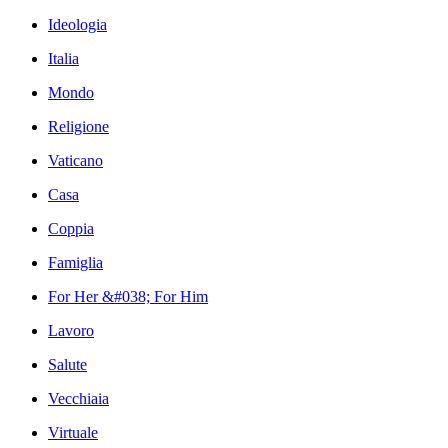
Ideologia
Italia
Mondo
Religione
Vaticano
Casa
Coppia
Famiglia
For Her &#038; For Him
Lavoro
Salute
Vecchiaia
Virtuale