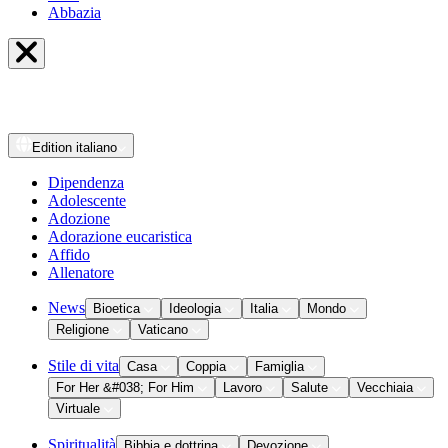
Abbazia
Edition
italiano
Dipendenza
Adolescente
Adozione
Adorazione eucaristica
Affido
Allenatore
News
Bioetica
Ideologia
Italia
Mondo
Religione
Vaticano
Stile di vita
Casa
Coppia
Famiglia
For Her &#038; For Him
Lavoro
Salute
Vecchiaia
Virtuale
Spiritualità
Bibbia e dottrina
Devozione