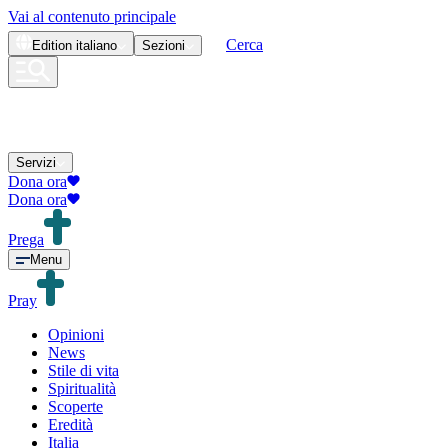
Vai al contenuto principale
Cerca
Edition
italiano
Sezioni
Servizi
Dona ora
Dona ora
Prega
Menu
Pray
Opinioni
News
Stile di vita
Spiritualità
Scoperte
Eredità
Italia