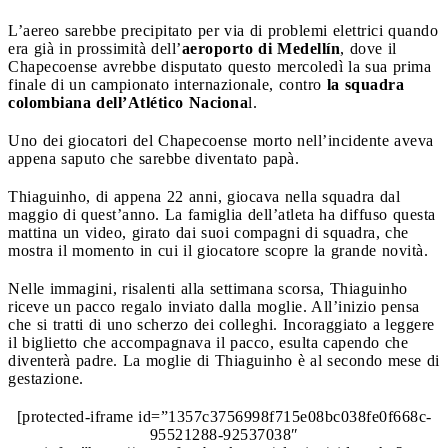
L’aereo sarebbe precipitato per via di problemi elettrici quando
era già in prossimità dell’
aeroporto di Medellín
, dove il
Chapecoense avrebbe disputato questo mercoledì la sua prima
finale di un campionato internazionale, contro
la squadra
colombiana dell’Atlético Naciona
l.
Uno dei giocatori del Chapecoense morto nell’incidente aveva
appena saputo che sarebbe diventato papà.
Thiaguinho, di appena 22 anni, giocava nella squadra dal
maggio di quest’anno. La famiglia dell’atleta ha diffuso questa
mattina un video, girato dai suoi compagni di squadra, che
mostra il momento in cui il giocatore scopre la grande novità.
Nelle immagini, risalenti alla settimana scorsa, Thiaguinho
riceve un pacco regalo inviato dalla moglie. All’inizio pensa
che si tratti di uno scherzo dei colleghi. Incoraggiato a leggere
il biglietto che accompagnava il pacco, esulta capendo che
diventerà padre. La moglie di Thiaguinho è al secondo mese di
gestazione.
[protected-iframe id=”1357c3756998f715e08bc038fe0f668c-
95521288-92537038″