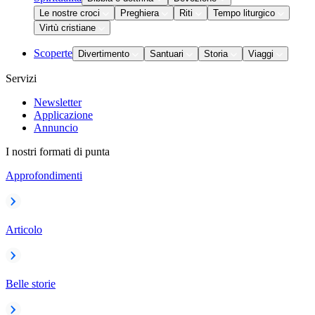
Le nostre croci
Preghiera
Riti
Tempo liturgico
Virtù cristiane
Scoperte
Divertimento
Santuari
Storia
Viaggi
Servizi
Newsletter
Applicazione
Annuncio
I nostri formati di punta
Approfondimenti
Articolo
Belle storie