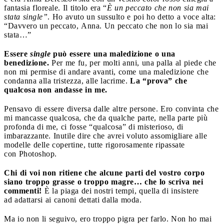
fantasia floreale. Il titolo era “
È un peccato che non sia mai
stata single”
. Ho avuto un sussulto e poi ho detto a voce alta:
“Davvero un peccato, Anna. Un peccato che non lo sia mai
stata…”
Essere
single
può essere una maledizione o una
benedizione.
Per me fu, per molti anni, una palla al piede che
non mi permise di andare avanti, come una maledizione che
condanna alla tristezza, alle lacrime.
La “prova” che
qualcosa non andasse in me.
Pensavo di essere diversa dalle altre persone. Ero convinta che
mi mancasse qualcosa, che da qualche parte, nella parte più
profonda di me, ci fosse “qualcosa” di misterioso, di
imbarazzante. Inutile dire che avrei voluto assomigliare alle
modelle delle copertine, tutte rigorosamente ripassate
con Photoshop.
Chi di voi non ritiene che alcune parti del vostro corpo
siano troppo grasse o troppo magre… che lo scriva nei
commenti!
È la piaga dei nostri tempi, quella di insistere
ad adattarsi ai canoni dettati dalla moda.
Ma io non li seguivo, ero troppo pigra per farlo. Non ho mai