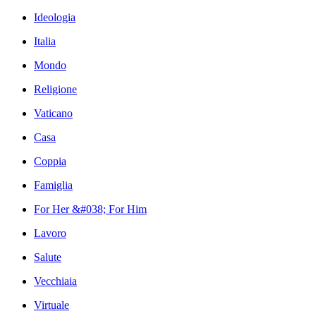
Ideologia
Italia
Mondo
Religione
Vaticano
Casa
Coppia
Famiglia
For Her &#038; For Him
Lavoro
Salute
Vecchiaia
Virtuale