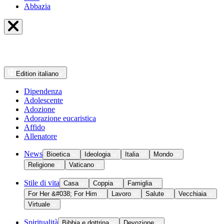
Abbazia
Edition
italiano
Dipendenza
Adolescente
Adozione
Adorazione eucaristica
Affido
Allenatore
News
Bioetica
Ideologia
Italia
Mondo
Religione
Vaticano
Stile di vita
Casa
Coppia
Famiglia
For Her &#038; For Him
Lavoro
Salute
Vecchiaia
Virtuale
Spiritualità
Bibbia e dottrina
Devozione