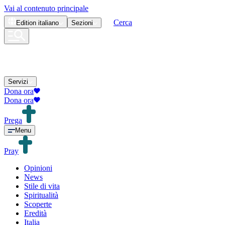
Vai al contenuto principale
Cerca
Edition
italiano
Sezioni
Servizi
Dona ora
Dona ora
Prega
Menu
Pray
Opinioni
News
Stile di vita
Spiritualità
Scoperte
Eredità
Italia