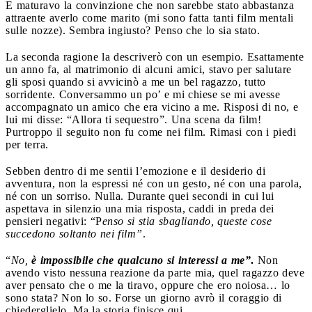
E maturavo la convinzione che non sarebbe stato abbastanza
attraente averlo come marito (mi sono fatta tanti film mentali
sulle nozze). Sembra ingiusto? Penso che lo sia stato.
La seconda ragione la descriverò con un esempio. Esattamente
un anno fa, al matrimonio di alcuni amici, stavo per salutare
gli sposi quando si avvicinò a me un bel ragazzo, tutto
sorridente. Conversammo un po’ e mi chiese se mi avesse
accompagnato un amico che era vicino a me. Risposi di no, e
lui mi disse: “Allora ti sequestro”. Una scena da film!
Purtroppo il seguito non fu come nei film. Rimasi con i piedi
per terra.
Sebben dentro di me sentii l’emozione e il desiderio di
avventura, non la espressi né con un gesto, né con una parola,
né con un sorriso. Nulla. Durante quei secondi in cui lui
aspettava in silenzio una mia risposta, caddi in preda dei
pensieri negativi: “P
enso si stia sbagliando, queste cose
succedono soltanto nei film”
.
“
No,
è impossibile che qualcuno si interessi a me”
.
Non
avendo visto nessuna reazione da parte mia, quel ragazzo deve
aver pensato che o me la tiravo, oppure che ero noiosa… lo
sono stata? Non lo so. Forse un giorno avrò il coraggio di
chiederglielo. Ma la storia finisce qui.