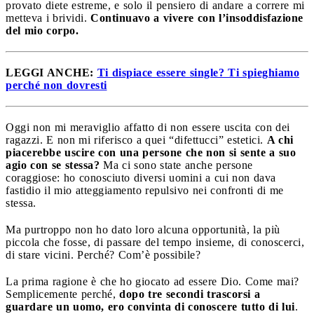
provato diete estreme, e solo il pensiero di andare a correre mi
metteva i brividi.
Continuavo a vivere con l’insoddisfazione
del mio corpo.
LEGGI ANCHE:
Ti dispiace essere single? Ti spieghiamo
perché non dovresti
Oggi non mi meraviglio affatto di non essere uscita con dei
ragazzi. E non mi riferisco a quei “difettucci” estetici.
A chi
piacerebbe uscire con una persone che non si sente a suo
agio con se stessa?
Ma ci sono state anche persone
coraggiose: ho conosciuto diversi uomini a cui non dava
fastidio il mio atteggiamento repulsivo nei confronti di me
stessa.
Ma purtroppo non ho dato loro alcuna opportunità, la più
piccola che fosse, di passare del tempo insieme, di conoscerci,
di stare vicini. Perché? Com’è possibile?
La prima ragione è che ho giocato ad essere Dio. Come mai?
Semplicemente perché,
dopo tre secondi trascorsi a
guardare un uomo, ero convinta di conoscere tutto di lui
.