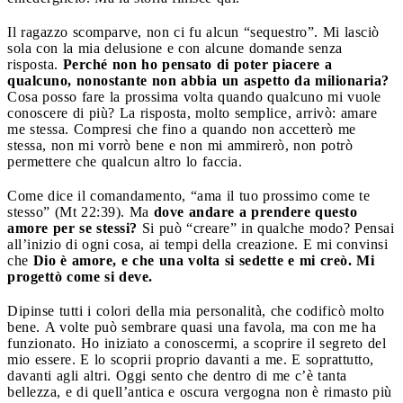
Il ragazzo scomparve, non ci fu alcun “sequestro”. Mi lasciò
sola con la mia delusione e con alcune domande senza
risposta.
Perché non ho pensato di poter piacere a
qualcuno, nonostante non abbia un aspetto da milionaria?
Cosa posso fare la prossima volta quando qualcuno mi vuole
conoscere di più? La risposta, molto semplice, arrivò: amare
me stessa. Compresi che fino a quando non accetterò me
stessa, non mi vorrò bene e non mi ammirerò, non potrò
permettere che qualcun altro lo faccia.
Come dice il comandamento, “ama il tuo prossimo come te
stesso” (Mt 22:39). Ma
dove andare a prendere questo
amore per se stessi?
Si può “creare” in qualche modo? Pensai
all’inizio di ogni cosa, ai tempi della creazione. E mi convinsi
che
Dio è amore, e che una volta si sedette e mi creò. Mi
progettò come si deve.
Dipinse tutti i colori della mia personalità, che codificò molto
bene. A volte può sembrare quasi una favola, ma con me ha
funzionato. Ho iniziato a conoscermi, a scoprire il segreto del
mio essere. E lo scoprii proprio davanti a me. E soprattutto,
davanti agli altri. Oggi sento che dentro di me c’è tanta
bellezza, e di quell’antica e oscura vergogna non è rimasto più