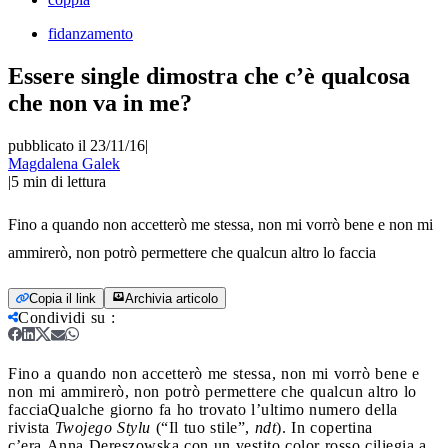
fidanzamento
Essere single dimostra che c’è qualcosa
che non va in me?
pubblicato il 23/11/16
|
Magdalena Galek
|
5
min di lettura
Fino a quando non accetterò me stessa, non mi vorrò bene e non mi
ammirerò, non potrò permettere che qualcun altro lo faccia
Copia il link
Archivia articolo
Condividi su
:
Fino a quando non accetterò me stessa, non mi vorrò bene e
non mi ammirerò, non potrò permettere che qualcun altro lo
faccia
Qualche giorno fa ho trovato l’ultimo numero della
rivista
Twojego Stylu
(“Il tuo stile”,
ndt
). In copertina
c’era Anna Dereszowska con un vestito color rosso ciliegia a