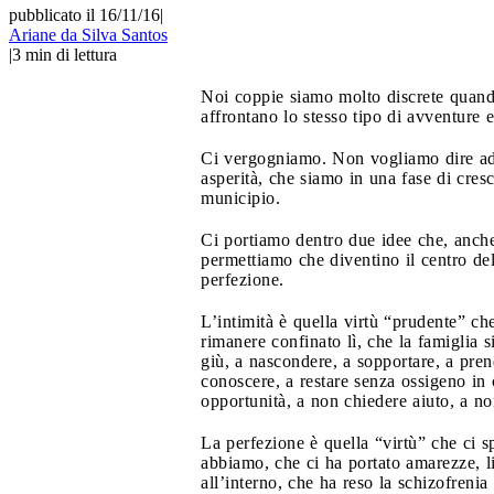
pubblicato il 16/11/16
|
Ariane da Silva Santos
|
3
min di lettura
Noi coppie siamo molto discrete quando 
affrontano lo stesso tipo di avventure
Ci vergogniamo. Non vogliamo dire ad
asperità, che siamo in una fase di cre
municipio.
Ci portiamo dentro due idee che, anche
permettiamo che diventino il centro dell
perfezione.
L’intimità è quella virtù “prudente” che
rimanere confinato lì, che la famiglia 
giù, a nascondere, a sopportare, a pren
conoscere, a restare senza ossigeno in 
opportunità, a non chiedere aiuto, a n
La perfezione è quella “virtù” che ci sp
abbiamo, che ci ha portato amarezze, lit
all’interno, che ha reso la schizofrenia 