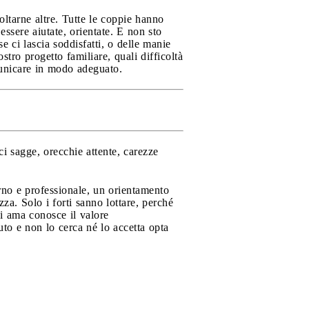
ltarne altre. Tutte le coppie hanno
essere aiutate, orientate. E non sto
e ci lascia soddisfatti, o delle manie
ro progetto familiare, quali difficoltà
municare in modo adeguato.
i sagge, orecchie attente, carezze
erno e professionale, un orientamento
a. Solo i forti sanno lottare, perché
hi ama conosce il valore
uto e non lo cerca né lo accetta opta