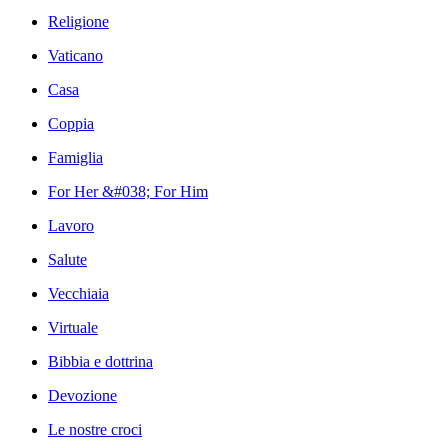
Religione
Vaticano
Casa
Coppia
Famiglia
For Her &#038; For Him
Lavoro
Salute
Vecchiaia
Virtuale
Bibbia e dottrina
Devozione
Le nostre croci