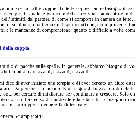
 camminare con altre coppie. Tutte le coppie hanno bisogno di asco
te le coppie, in qualche momento della loro vita, hanno bisogno di 
dell’intimità del partner, di come si comporta in camera da letto, s
me ci sentiamo, quali emozioni sperimentiamo, come procede il nost
ntri e le mancanze di comprensione, quanto è difficile a volte co
 della coppia
uiti o di pacche sulle spalle. In generale, abbiamo bisogno di voc
i aiutino ad andare avanti, e avanti, e avanti…
i dice di aver iniziato una terapia o di aver cercato un aiuto est
giose. Da persone che amano. È un segno di forza, non di debolezz
e opta per cercare di migliorare per continuare a crescere. Solo c
colei con cui ha deciso di condividere la vita. Chi ha bisogno di ai
questo, purtroppo, in genere fa finire male.
oberta Sciamplicotti]