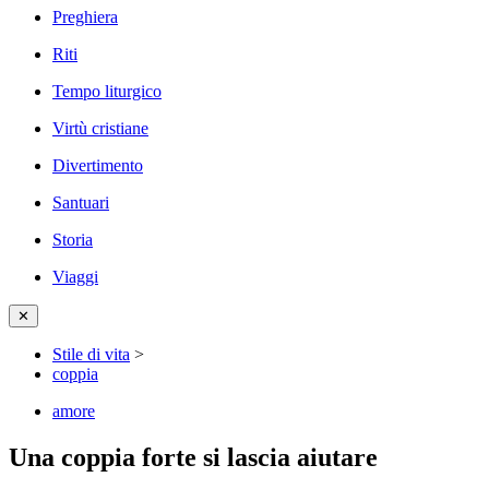
Preghiera
Riti
Tempo liturgico
Virtù cristiane
Divertimento
Santuari
Storia
Viaggi
✕
Stile di vita
>
coppia
amore
Una coppia forte si lascia aiutare