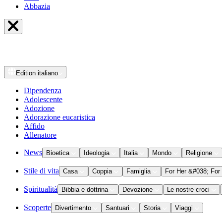
Abbazia
Edition
italiano
Dipendenza
Adolescente
Adozione
Adorazione eucaristica
Affido
Allenatore
News
Bioetica
Ideologia
Italia
Mondo
Religione
Stile di vita
Casa
Coppia
Famiglia
For Her &#038; For
Spiritualità
Bibbia e dottrina
Devozione
Le nostre croci
Scoperte
Divertimento
Santuari
Storia
Viaggi