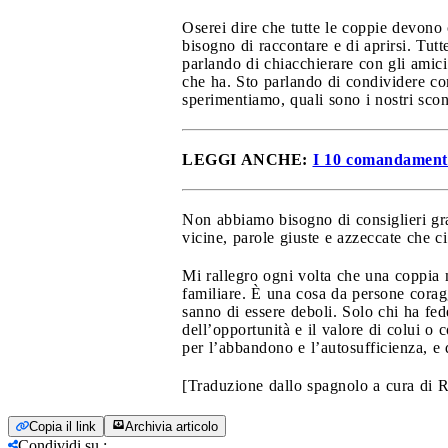
Oserei dire che tutte le coppie devono
bisogno di raccontare e di aprirsi. Tut
parlando di chiacchierare con gli amici 
che ha. Sto parlando di condividere co
sperimentiamo, quali sono i nostri sco
LEGGI ANCHE:
I 10 comandamenti
Non abbiamo bisogno di consiglieri grat
vicine, parole giuste e azzeccate che c
Mi rallegro ogni volta che una coppia m
familiare. È una cosa da persone corag
sanno di essere deboli. Solo chi ha fed
dell’opportunità e il valore di colui o 
per l’abbandono e l’autosufficienza, e 
[Traduzione dallo spagnolo a cura di R
Copia il link
Archivia articolo
Condividi su
: