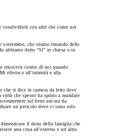
e condividerli con altri che come noi
e vorremmo, che stiamo limando delle
do abbiamo detto “Sì” in chiesa o in
 ritorcersi contro di noi quando
i riferisco all’intimità e alla
lo che si dice in camera da letto deve
la virtù che spesso ha spinto a mandare
he scommettere sul bene ancora da
viduare un pericolo dove ci sono solo
o dimenticare il dono della famiglia che
 essere una cosa all’esterno e un’altra