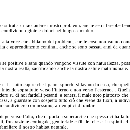
si tratta di raccontare i nostri problemi, anche se ci farebbe ben
 e condividono gioie e dolori nel lungo cammino.
 alta voce che abbiamo dei problemi, che le cose non vanno com
scita e apprendimento continui, anche se sono passati anni da quan
 se positive e sane quando vengono vissute con naturalezza, posso
a nostra realtà, sacrificando anche la nostra salute matrimoniale. M
 ci ha fatto capire che i panni sporchi si lavano in casa, che quel
si intende soprattutto verso l’interno e non verso l’esterno… Quel
dere su di noi fardelli pesanti, a tenersi il male noto piuttosto c
casa, a guardare con sospetto tutto ciò che viene da fuori, a indi
on condividere con nessuno, a riempirci di ombre.
inge verso l’alto, che ci porta a superarci e che spesso ci ha fatt
i, frustrazione coniugale, genitoriale e filiale, che ci ha spinti ad
familiare il nostro habitat naturale.