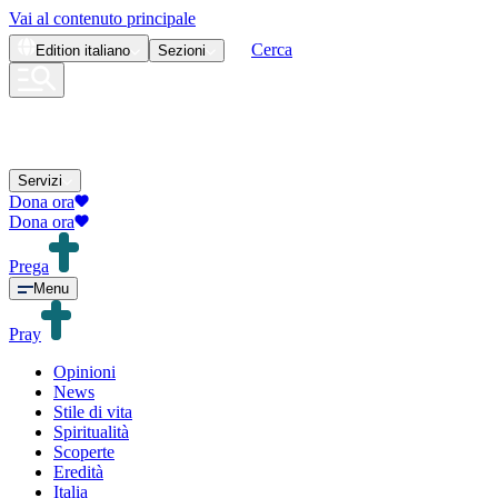
Vai al contenuto principale
Cerca
Edition
italiano
Sezioni
Servizi
Dona ora
Dona ora
Prega
Menu
Pray
Opinioni
News
Stile di vita
Spiritualità
Scoperte
Eredità
Italia