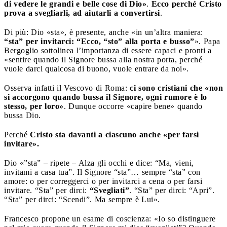
di vedere le grandi e belle cose di Dio»
.
Ecco perché Cristo
prova a svegliarli, ad aiutarli a convertirsi
.
Di più: Dio «sta», è presente, anche «in un’altra maniera:
“sta” per invitarci: “Ecco, “sto” alla porta e busso”
». Papa
Bergoglio sottolinea l’importanza di essere capaci e pronti a
«sentire quando il Signore bussa alla nostra porta, perché
vuole darci qualcosa di buono, vuole entrare da noi».
Osserva infatti il Vescovo di Roma:
ci sono cristiani che «non
si accorgono quando bussa il Signore, ogni rumore è lo
stesso, per loro»
. Dunque occorre «capire bene» quando
bussa Dio.
Perché
Cristo sta davanti a ciascuno anche «per farsi
invitare».
Dio «”sta” – ripete – Alza gli occhi e dice: “Ma, vieni,
invitami a casa tua”. Il Signore “sta”… sempre “sta” con
amore: o per correggerci o per invitarci a cena o per farsi
invitare. “Sta” per dirci:
“Svegliati”
. “Sta” per dirci: “Apri”.
“Sta” per dirci: “Scendi”. Ma sempre è Lui».
Francesco propone un esame di coscienza: «Io so distinguere