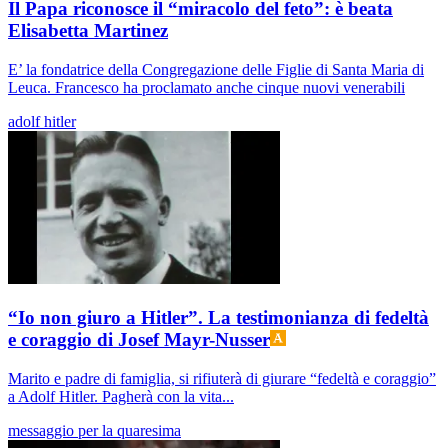
Il Papa riconosce il “miracolo del feto”: è beata
Elisabetta Martinez
E’ la fondatrice della Congregazione delle Figlie di Santa Maria di
Leuca. Francesco ha proclamato anche cinque nuovi venerabili
adolf hitler
“Io non giuro a Hitler”. La testimonianza di fedeltà
e coraggio di Josef Mayr-Nusser
Marito e padre di famiglia, si rifiuterà di giurare “fedeltà e coraggio”
a Adolf Hitler. Pagherà con la vita...
messaggio per la quaresima