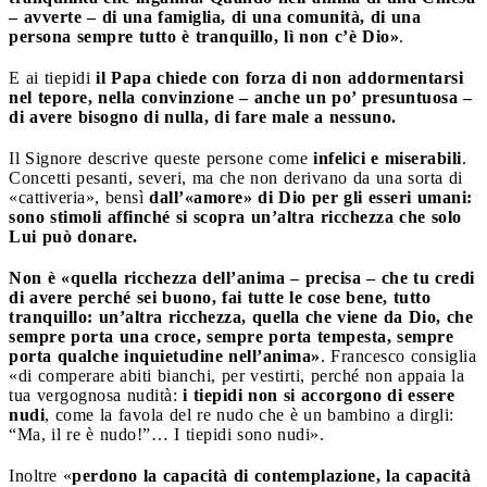
– avverte – di una famiglia, di una comunità, di una
persona sempre tutto è tranquillo, lì non c’è Dio»
.
E ai tiepidi
il Papa chiede con forza di non addormentarsi
nel tepore, nella convinzione – anche un po’ presuntuosa –
di avere bisogno di nulla, di fare male a nessuno.
Il Signore descrive queste persone come
infelici e miserabili
.
Concetti pesanti, severi, ma che non derivano da una sorta di
«cattiveria», bensì
dall’«amore» di Dio per gli esseri umani:
sono stimoli affinché si scopra un’altra ricchezza che solo
Lui può donare.
Non è «quella ricchezza dell’anima – precisa – che tu credi
di avere perché sei buono, fai tutte le cose bene, tutto
tranquillo: un’altra ricchezza, quella che viene da Dio, che
sempre porta una croce, sempre porta tempesta, sempre
porta qualche inquietudine nell’anima»
. Francesco consiglia
«di comperare abiti bianchi, per vestirti, perché non appaia la
tua vergognosa nudità:
i tiepidi non si accorgono di essere
nudi
, come la favola del re nudo che è un bambino a dirgli:
“Ma, il re è nudo!”… I tiepidi sono nudi».
Inoltre «
perdono la capacità di contemplazione, la capacità