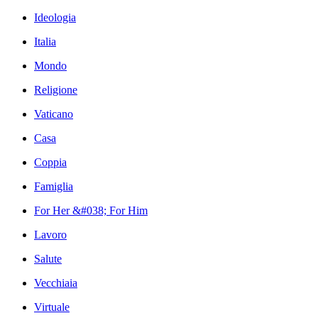
Ideologia
Italia
Mondo
Religione
Vaticano
Casa
Coppia
Famiglia
For Her &#038; For Him
Lavoro
Salute
Vecchiaia
Virtuale