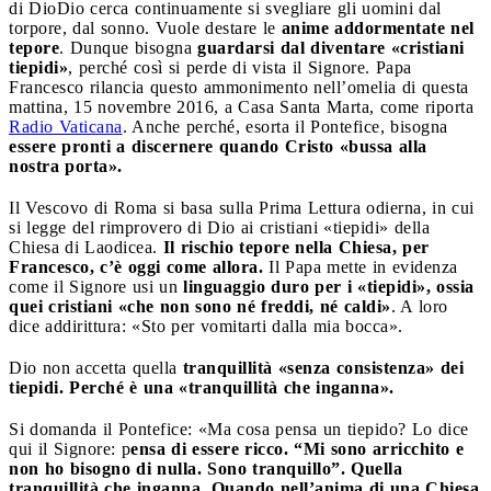
di Dio
Dio cerca continuamente si svegliare gli uomini dal
torpore, dal sonno. Vuole destare le
anime addormentate nel
tepore
. Dunque bisogna
guardarsi dal diventare «cristiani
tiepidi»
, perché così si perde di vista il Signore. Papa
Francesco rilancia questo ammonimento nell’omelia di questa
mattina, 15 novembre 2016, a Casa Santa Marta, come riporta
Radio Vaticana
. Anche perché, esorta il Pontefice, bisogna
essere pronti a discernere quando Cristo «bussa alla
nostra porta».
Il Vescovo di Roma si basa sulla Prima Lettura odierna, in cui
si legge del rimprovero di Dio ai cristiani «tiepidi» della
Chiesa di Laodicea.
Il rischio tepore nella Chiesa, per
Francesco, c’è oggi come allora.
Il Papa mette in evidenza
come il Signore usi un
linguaggio duro per i «tiepidi», ossia
quei cristiani «che non sono né freddi, né caldi»
. A loro
dice addirittura: «Sto per vomitarti dalla mia bocca».
Dio non accetta quella
tranquillità «senza consistenza» dei
tiepidi. Perché è una «tranquillità che inganna».
Si domanda il Pontefice: «Ma cosa pensa un tiepido? Lo dice
qui il Signore: p
ensa di essere ricco. “Mi sono arricchito e
non ho bisogno di nulla. Sono tranquillo”. Quella
tranquillità che inganna. Quando nell’anima di una Chiesa