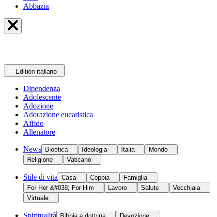
Abbazia
Edition
italiano
Dipendenza
Adolescente
Adozione
Adorazione eucaristica
Affido
Allenatore
News
Bioetica
Ideologia
Italia
Mondo
Religione
Vaticano
Stile di vita
Casa
Coppia
Famiglia
For Her &#038; For Him
Lavoro
Salute
Vecchiaia
Virtuale
Spiritualità
Bibbia e dottrina
Devozione