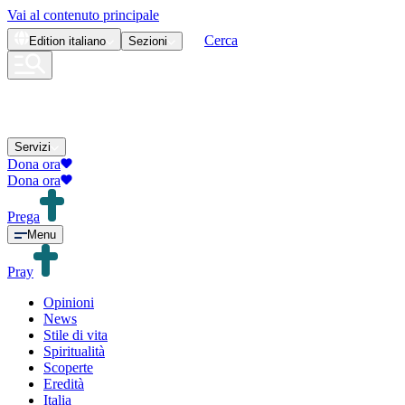
Vai al contenuto principale
Cerca
Edition
italiano
Sezioni
Servizi
Dona ora
Dona ora
Prega
Menu
Pray
Opinioni
News
Stile di vita
Spiritualità
Scoperte
Eredità
Italia