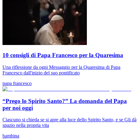
10 consigli di Papa Francesco per la Quaresima
Una riflessione da ogni Messaggio per la Quaresima di Papa
Francesco dall'inizio del suo pontificato
papa francesco
“Prego lo Spirito Santo?” La domanda del Papa
per noi oggi
Ciascuno si chieda se si apre alla luce dello Spirito Santo, e se Gli dà
spazio nella propria vita
bambina