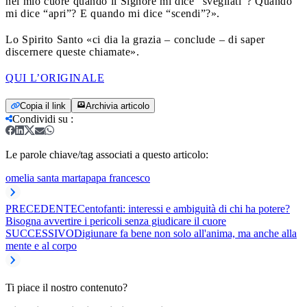
nel mio cuore quando il Signore mi dice “svegliati”? Quando
mi dice “apri”? E quando mi dice “scendi”?».
Lo Spirito Santo «ci dia la grazia – conclude – di saper
discernere queste chiamate».
QUI L’ORIGINALE
Copia il link
Archivia articolo
Condividi su
:
Le parole chiave/tag associati a questo articolo:
omelia santa marta
papa francesco
PRECEDENTE
Centofanti: interessi e ambiguità di chi ha potere?
Bisogna avvertire i pericoli senza giudicare il cuore
SUCCESSIVO
Digiunare fa bene non solo all'anima, ma anche alla
mente e al corpo
Ti piace il nostro contenuto?