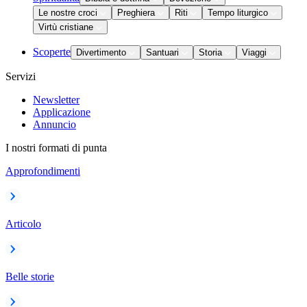
Le nostre croci
Preghiera
Riti
Tempo liturgico
Virtù cristiane
Scoperte
Divertimento
Santuari
Storia
Viaggi
Servizi
Newsletter
Applicazione
Annuncio
I nostri formati di punta
Approfondimenti
Articolo
Belle storie