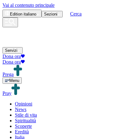
Vai al contenuto principale
Cerca
Edition
italiano
Sezioni
Servizi
Dona ora
Dona ora
Prega
Menu
Pray
Opinioni
News
Stile di vita
Spiritualità
Scoperte
Eredità
Italia