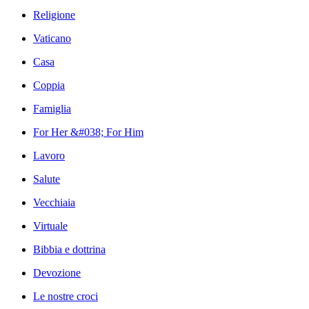
Religione
Vaticano
Casa
Coppia
Famiglia
For Her &#038; For Him
Lavoro
Salute
Vecchiaia
Virtuale
Bibbia e dottrina
Devozione
Le nostre croci