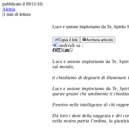
pubblicato il 09/11/16
|
Aleteia
|
1
min di lettura
Luce e unione imploriamo da Te, Spirito S
Copia il link
Archivia articolo
Condividi su
:
Luce e unione imploriamo da Te, Spiri
sul mondo,
ti chiediamo di degnarti di illuminare i
Luce e unione imploriamo da Te, Spirito
queste grazie che umilmente ti chiedi
Penetra nelle intelligenze di chi rappr
Dà loro i doni della saggezza e del con
nella nostra patria l’ordina, la giustizi