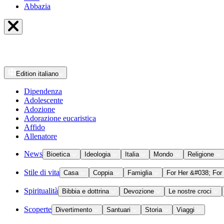
Abbazia
Edition
italiano
Dipendenza
Adolescente
Adozione
Adorazione eucaristica
Affido
Allenatore
News
Bioetica
Ideologia
Italia
Mondo
Religione
Stile di vita
Casa
Coppia
Famiglia
For Her &#038; For
Spiritualità
Bibbia e dottrina
Devozione
Le nostre croci
Scoperte
Divertimento
Santuari
Storia
Viaggi