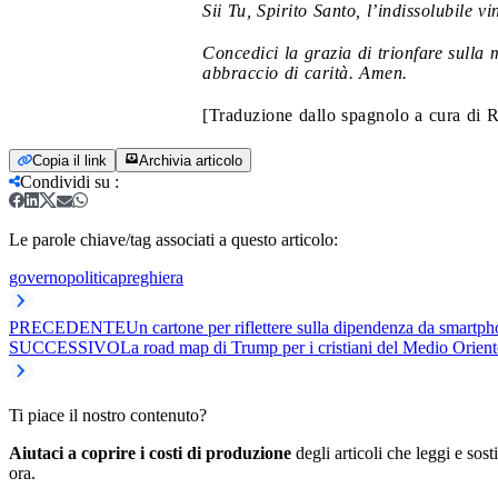
Sii Tu, Spirito Santo, l’indissolubile vi
Concedici la grazia di trionfare sulla m
abbraccio di carità. Amen.
[Traduzione dallo spagnolo a cura di R
Copia il link
Archivia articolo
Condividi su
:
Le parole chiave/tag associati a questo articolo:
governo
politica
preghiera
PRECEDENTE
Un cartone per riflettere sulla dipendenza da smartp
SUCCESSIVO
La road map di Trump per i cristiani del Medio Orient
Ti piace il nostro contenuto?
Aiutaci a coprire i costi di produzione
degli articoli che leggi e sost
ora.