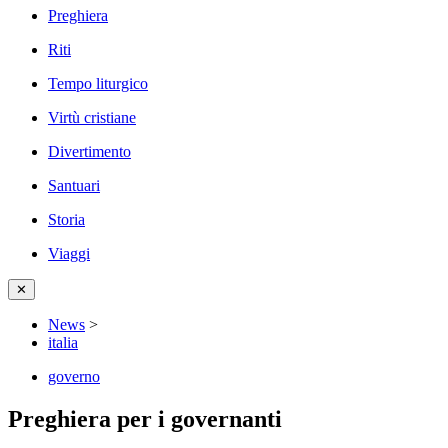
Preghiera
Riti
Tempo liturgico
Virtù cristiane
Divertimento
Santuari
Storia
Viaggi
✕
News
>
italia
governo
Preghiera per i governanti