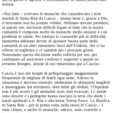
notizia.
«Noi tutte – scrivono le monache che custodiscono i resti
mortali di Santa Rita da Cascia – stiamo bene e, grazie a Dio,
il terremoto non ha portato vittime. Abbiamo dovuto prendere,
in queste ore, decisioni difficili legate al fatto che la nostra
comunità è composta anche da monache molto anziane e con
problemi di salute. Per tutelare le consorelle più in difficoltà,
stamattina abbiamo deciso di spostare buona parte della
comunità in un altro monastero fuori dall’Umbria, che ci ha
offerto accoglienza e ci ospiterà per i prossimi giorni.
Nonostante questa decisione molto sofferta per noi, per
continuare ad assicurare conforto e supporto a quanti ne
avranno bisogno, alcune di noi rimarranno qui a Cascia».
Cascia è uno dei luoghi di pellegrinaggio maggiormente
frequentati da migliaia di fedeli ogni anno. Adesso la
situazione è davvero surreale: moltissime le abitazioni inagibili
e danneggiate dal terremoto, oltre mille gli sfollati, l’Ospedale
non è più sicuro e gli ammalati sono stati evacuati. Le strade
sono deserte e i pellegrini hanno lasciato la terra che diede i
natali spirituali a S. Rita e alla beata Teresa Fasce. La Basilica
di Santa Rita – per la prima volta nella storia di Cascia – è
stata chiusa, e anche le monache, adesso, sono costrette a