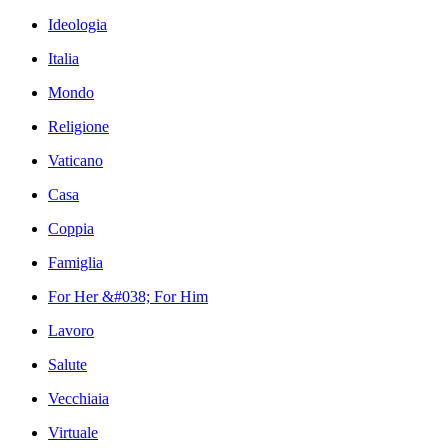
Ideologia
Italia
Mondo
Religione
Vaticano
Casa
Coppia
Famiglia
For Her &#038; For Him
Lavoro
Salute
Vecchiaia
Virtuale