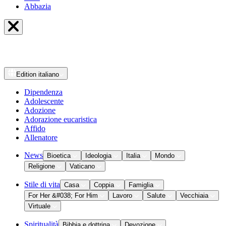
Abbazia
Edition
italiano
Dipendenza
Adolescente
Adozione
Adorazione eucaristica
Affido
Allenatore
News
Bioetica
Ideologia
Italia
Mondo
Religione
Vaticano
Stile di vita
Casa
Coppia
Famiglia
For Her &#038; For Him
Lavoro
Salute
Vecchiaia
Virtuale
Spiritualità
Bibbia e dottrina
Devozione