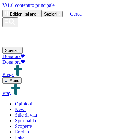
Vai al contenuto principale
Cerca
Edition
italiano
Sezioni
Servizi
Dona ora
Dona ora
Prega
Menu
Pray
Opinioni
News
Stile di vita
Spiritualità
Scoperte
Eredità
Italia