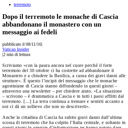
terremoto
Dopo il terremoto le monache di Cascia
abbandonano il monastero con un
messaggio ai fedeli
pubblicato il 08/11/16
|
Vatican Insider
|
2
min di lettura
Scriviamo «con la paura ancora nel cuore perché il forte
terremoto del 30 ottobre ci ha costrette ad abbandonare il
Monastero e a chiudere la Basilica, a causa dei gravi danni alle
strutture». È questo l’incipit del messaggio che le monache
agostiniane di Cascia stanno diffondendo in questi giorni –
attraverso una newsletter – per chiedere aiuto. «La situazione
– scrivono – è drammatica a Cascia e in tutti i paesi afflitti dal
terremoto. […] La terra continua a tremare e sentirti accanto a
noi ci dà un sollievo che non so descriverti».
Anche la cittadina di Cascia ha subito gravi danni dall’ultima
scossa di terremoto che ha colpito l’Italia centrale, e soltanto in
questi giorni le agenzie d’informazione ne hanno potuto dare