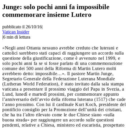
Junge: solo pochi anni fa impossibile
commemorare insieme Lutero
pubblicato il 26/10/16
|
Vatican Insider
|
6
min di lettura
«Negli anni Ottanta nessuno avrebbe creduto che luterani e
cattolici sarebbero stati capaci di raggiungere un accordo sulla
questione della giustificazione, come è avvenuto nel 1999, e
solo pochi anni fa se si fosse parlato di una commemorazione
comune dei 500 anni della Riforma di Martin Lutero molti
avrebbero detto: impossibile…». Il pastore Martin Junge,
Segretario Generale della Federazione Luterana Mondiale
(Lutheran World Federation), è stato invitato dalla sala stampa
vaticana a presentare il prossimo viaggio del Papa in Svezia, a
Lund, lunedì e martedì prossimi, per commemorare appunto
l’anniversario dell’avvio della riforma luterana (1517) che cade
l’anno prossimo. Con lui il cardinale Kurt Koch, presidente del
pontificio consiglio per la Promozione dell’unità dei cristiani,
che ha tra l’altro rilevato come le due Chiese siano «sulla
buona strada» per raggiungere un accordo sulle questioni
pendenti, relative a Chiesa, ministero ed eucaristia, prospettato