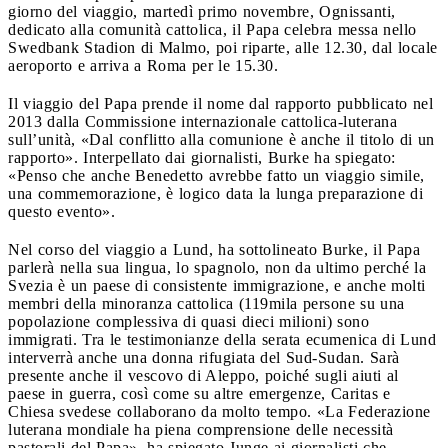
giorno del viaggio, martedì primo novembre, Ognissanti,
dedicato alla comunità cattolica, il Papa celebra messa nello
Swedbank Stadion di Malmo, poi riparte, alle 12.30, dal locale
aeroporto e arriva a Roma per le 15.30.
Il viaggio del Papa prende il nome dal rapporto pubblicato nel
2013 dalla Commissione internazionale cattolica-luterana
sull’unità, «Dal conflitto alla comunione è anche il titolo di un
rapporto». Interpellato dai giornalisti, Burke ha spiegato:
«Penso che anche Benedetto avrebbe fatto un viaggio simile,
una commemorazione, è logico data la lunga preparazione di
questo evento».
Nel corso del viaggio a Lund, ha sottolineato Burke, il Papa
parlerà nella sua lingua, lo spagnolo, non da ultimo perché la
Svezia è un paese di consistente immigrazione, e anche molti
membri della minoranza cattolica (119mila persone su una
popolazione complessiva di quasi dieci milioni) sono
immigrati. Tra le testimonianze della serata ecumenica di Lund
interverrà anche una donna rifugiata del Sud-Sudan. Sarà
presente anche il vescovo di Aleppo, poiché sugli aiuti al
paese in guerra, così come su altre emergenze, Caritas e
Chiesa svedese collaborano da molto tempo. «La Federazione
luterana mondiale ha piena comprensione delle necessità
pastorali del Papa», ha spiegato Junge ai giornalisti che