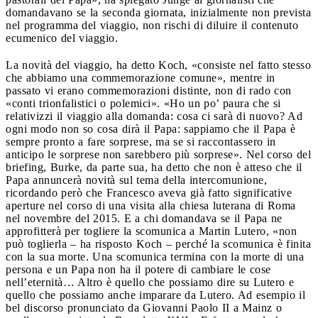
domandavano se la seconda giornata, inizialmente non prevista
nel programma del viaggio, non rischi di diluire il contenuto
ecumenico del viaggio.
La novità del viaggio, ha detto Koch, «consiste nel fatto stesso
che abbiamo una commemorazione comune», mentre in
passato vi erano commemorazioni distinte, non di rado con
«conti trionfalistici o polemici». «Ho un po’ paura che si
relativizzi il viaggio alla domanda: cosa ci sarà di nuovo? Ad
ogni modo non so cosa dirà il Papa: sappiamo che il Papa è
sempre pronto a fare sorprese, ma se si raccontassero in
anticipo le sorprese non sarebbero più sorprese». Nel corso del
briefing, Burke, da parte sua, ha detto che non è atteso che il
Papa annuncerà novità sul tema della intercomunione,
ricordando però che Francesco aveva già fatto significative
aperture nel corso di una visita alla chiesa luterana di Roma
nel novembre del 2015. E a chi domandava se il Papa ne
approfitterà per togliere la scomunica a Martin Lutero, «non
può toglierla – ha risposto Koch – perché la scomunica è finita
con la sua morte. Una scomunica termina con la morte di una
persona e un Papa non ha il potere di cambiare le cose
nell’eternità… Altro è quello che possiamo dire su Lutero e
quello che possiamo anche imparare da Lutero. Ad esempio il
bel discorso pronunciato da Giovanni Paolo II a Mainz o