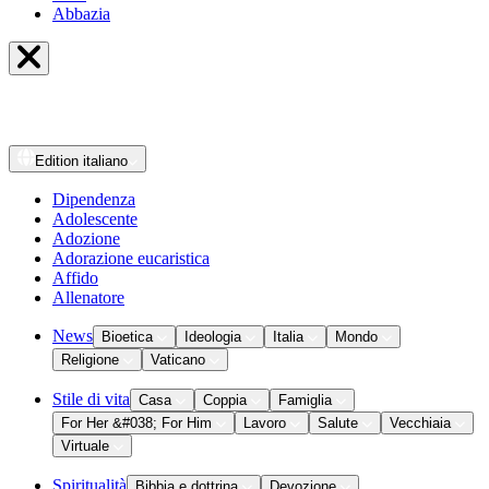
Abbazia
Edition
italiano
Dipendenza
Adolescente
Adozione
Adorazione eucaristica
Affido
Allenatore
News
Bioetica
Ideologia
Italia
Mondo
Religione
Vaticano
Stile di vita
Casa
Coppia
Famiglia
For Her &#038; For Him
Lavoro
Salute
Vecchiaia
Virtuale
Spiritualità
Bibbia e dottrina
Devozione