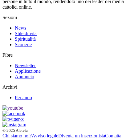
persone in tutto il mondo, rendendolo uno dei leader dei media
cattolici online.
Sezioni
News
Stile di vita
Spiritualità
Scoperte
Fibre
Newsletter
Applicazione
Annuncio
Archivi
Per anno
© 2025 Aleteia
Chi siamo noi?
Avviso legale
Diventa un inserzionista
Contatta