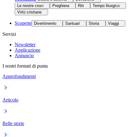
Le nostre croci
Preghiera
Riti
Tempo liturgico
Virtù cristiane
Scoperte
Divertimento
Santuari
Storia
Viaggi
Servizi
Newsletter
Applicazione
Annuncio
I nostri formati di punta
Approfondimenti
Articolo
Belle storie