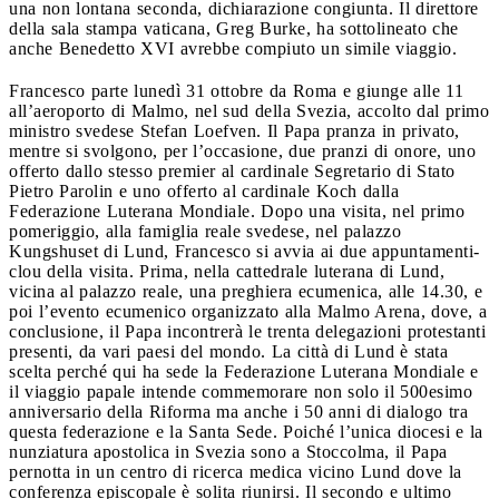
una non lontana seconda, dichiarazione congiunta. Il direttore
della sala stampa vaticana, Greg Burke, ha sottolineato che
anche Benedetto XVI avrebbe compiuto un simile viaggio.
Francesco parte lunedì 31 ottobre da Roma e giunge alle 11
all’aeroporto di Malmo, nel sud della Svezia, accolto dal primo
ministro svedese Stefan Loefven. Il Papa pranza in privato,
mentre si svolgono, per l’occasione, due pranzi di onore, uno
offerto dallo stesso premier al cardinale Segretario di Stato
Pietro Parolin e uno offerto al cardinale Koch dalla
Federazione Luterana Mondiale. Dopo una visita, nel primo
pomeriggio, alla famiglia reale svedese, nel palazzo
Kungshuset di Lund, Francesco si avvia ai due appuntamenti-
clou della visita. Prima, nella cattedrale luterana di Lund,
vicina al palazzo reale, una preghiera ecumenica, alle 14.30, e
poi l’evento ecumenico organizzato alla Malmo Arena, dove, a
conclusione, il Papa incontrerà le trenta delegazioni protestanti
presenti, da vari paesi del mondo. La città di Lund è stata
scelta perché qui ha sede la Federazione Luterana Mondiale e
il viaggio papale intende commemorare non solo il 500esimo
anniversario della Riforma ma anche i 50 anni di dialogo tra
questa federazione e la Santa Sede. Poiché l’unica diocesi e la
nunziatura apostolica in Svezia sono a Stoccolma, il Papa
pernotta in un centro di ricerca medica vicino Lund dove la
conferenza episcopale è solita riunirsi. Il secondo e ultimo