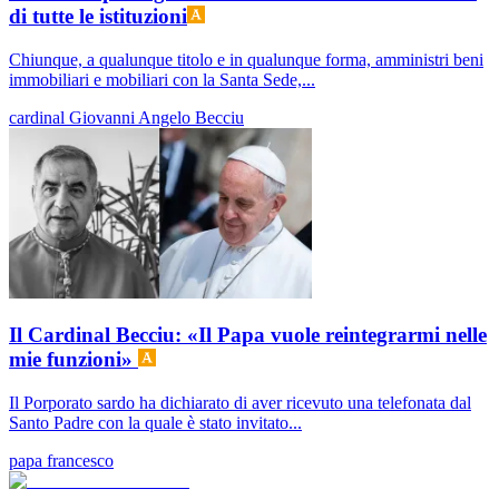
di tutte le istituzioni
Chiunque, a qualunque titolo e in qualunque forma, amministri beni
immobiliari e mobiliari con la Santa Sede,...
cardinal Giovanni Angelo Becciu
Il Cardinal Becciu: «Il Papa vuole reintegrarmi nelle
mie funzioni»
Il Porporato sardo ha dichiarato di aver ricevuto una telefonata dal
Santo Padre con la quale è stato invitato...
papa francesco