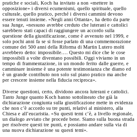
pratiche e sociali, Koch ha invitato a non «mettere in
opposizione» i diversi ecumenismi, quello spirituale, quello
culturale, quello pratico, perché i diversi cammini devono
essere tenuti insieme. «Negli anni Ottanta», ha detto da parte
sua Junge, «nessuno avrebbe creduto che luterani e cattolici
sarebbero stati capaci di raggiungere un accordo sulla
questione della giustificazione, come è avvenuto nel 1999, e
solo pochi anni fa se si fosse parlato di una commemorazione
comune dei 500 anni della Riforma di Martin Lutero molti
avrebbero detto: impossibile…. Questo mi dice che le cose
impossibili a volte diventano possibili. Oggi viviamo in un
tempo di frammentazione, in un mondo ferito dalle guerre, e
camminare insieme è una potente testimonianza che diamo ed
è un grande contributo non solo sul piano pratico ma anche
per crescere insieme nella fiducia reciproca».
Diverse questioni, certo, dividono ancora luterani e cattolici.
Tanto Junge quanto Koch hanno sottolineato che già la
dichiarazione congiunta sulla giustificazione mette in evidenza
che non c’è accordo su tre punti, relativi al ministero, alla
Chiesa e all’eucaristia. «Su questi temi c’è, a livello regionale,
un dialogo avviato che procede bene. Siamo sulla buona strada
per risolvere questi tre punti, e possiamo andare sulla via di
una nuova dichiarazione su questi temi».