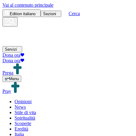
Vai al contenuto principale
Cerca
Edition
italiano
Sezioni
Servizi
Dona ora
Dona ora
Prega
Menu
Pray
Opinioni
News
Stile di vita
Spiritualità
Scoperte
Eredità
Italia