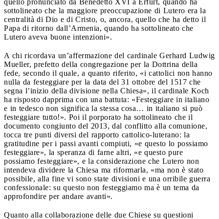
quello pronunciato da Benedetto XVI a Erfurt, quando ha
sottolineato che la maggiore preoccupazione di Lutero era la
centralità di Dio e di Cristo, o, ancora, quello che ha detto il
Papa di ritorno dall’Armenia, quando ha sottolineato che
Lutero aveva buone intenzioni».
A chi ricordava un’affermazione del cardinale Gerhard Ludwig
Mueller, prefetto della congregazione per la Dottrina della
fede, secondo il quale, a quanto riferito, «i cattolici non hanno
nulla da festeggiare per la data del 31 ottobre del 1517 che
segna l’inizio della divisione nella Chiesa», il cardinale Koch
ha risposto dapprima con una battuta: «Festeggiare in italiano
e in tedesco non significa la stessa cosa… in italiano si può
festeggiare tutto!». Poi il porporato ha sottolineato che il
documento congiunto del 2013, dal conflitto alla comunione,
tocca tre punti diversi del rapporto cattolico-luterano: la
gratitudine per i passi avanti compiuti, «e questo lo possiamo
festeggiare», la speranza di farne altri, «e questo pure
possiamo festeggiare», e la considerazione che Lutero non
intendeva dividere la Chiesa ma riformarla, «ma non è stato
possibile, alla fine vi sono state divisioni e una orribile guerra
confessionale: su questo non festeggiamo ma è un tema da
approfondire per andare avanti».
Quanto alla collaborazione delle due Chiese su questioni