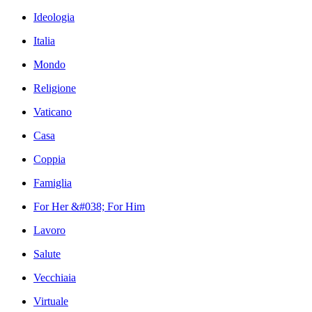
Ideologia
Italia
Mondo
Religione
Vaticano
Casa
Coppia
Famiglia
For Her &#038; For Him
Lavoro
Salute
Vecchiaia
Virtuale