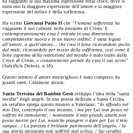
ha raggiunto la sua massima espressione nella croce, dove si
uniscono la maggiore espressione dell’amore e la maggiore
espressione del dolore e della sofferenza.
Ha scritto
Giovanni Paolo II
che
“l’umana sofferenza ha
raggiunto il suo culmine nella passione di Cristo. E
contemporaneamente essa è entrata in una dimensione
completamente nuova e in un nuovo ordine: è stata legata
all’amore, a quell’amore… che crea il bene ricavandolo anche
dal male, ricavandolo per mezzo della sofferenza, così come il
bene supremo della redenzione del mondo è stato tratto dalla
Croce di Cristo, e costantemente prende da essa il suo avvio”
(Salvificis Doloris, n.18).
Questo mistero d’amore meraviglioso è stato compreso da
grandi santi. Citiamone alcuni:
Santa Teresina del Bambin Gesù
sviluppa l’idea della “santa
invidia” degli angeli. In una poesia dedicata a Santa Cecilia,
un serafino spiega questo mistero a Valeriano:
“Io affondo nel
mio Dio, contemplo il suo incanto, / ma per Lui non posso né
soffrire né immolarmi; / nonostante il mio grande amore,non
posso morire per Lui, neanche piangere o dare per Lui il mio
sangue…/ La purezza è brillante patrimonio dell’angelo, / la
sua gloria smisurata non soffrirà mai eclissi. / Sui serafini