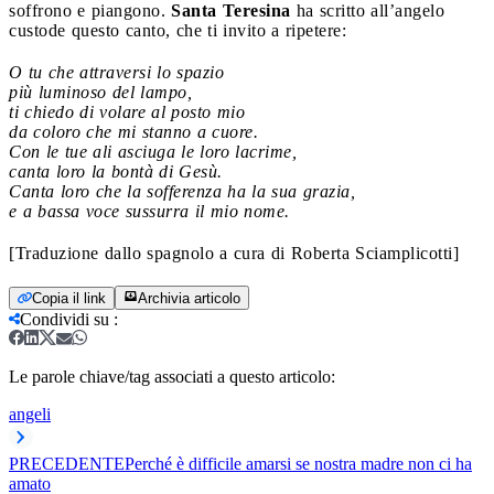
soffrono e piangono.
Santa Teresina
ha scritto all’angelo
custode questo canto, che ti invito a ripetere:
O tu che attraversi lo spazio
più luminoso del lampo,
ti chiedo di volare al posto mio
da coloro che mi stanno a cuore.
Con le tue ali asciuga le loro lacrime,
canta loro la bontà di Gesù.
Canta loro che la sofferenza ha la sua grazia,
e a bassa voce sussurra il mio nome.
[Traduzione dallo spagnolo a cura di Roberta Sciamplicotti]
Copia il link
Archivia articolo
Condividi su
:
Le parole chiave/tag associati a questo articolo:
angeli
PRECEDENTE
Perché è difficile amarsi se nostra madre non ci ha
amato