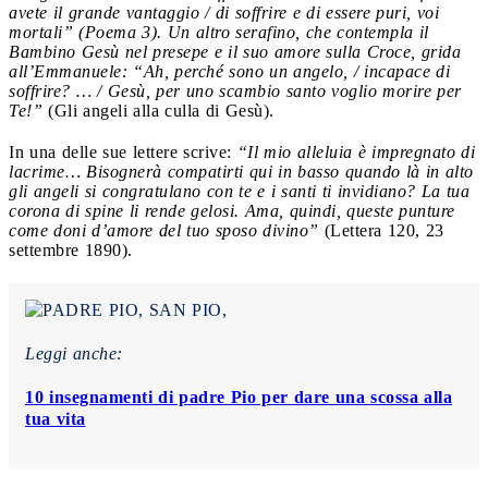
avete il grande vantaggio / di soffrire e di essere puri, voi
mortali” (Poema 3). Un altro serafino, che contempla il
Bambino Gesù nel presepe e il suo amore sulla Croce, grida
all’Emmanuele: “Ah, perché sono un angelo, / incapace di
soffrire? … / Gesù, per uno scambio santo voglio morire per
Te!”
(Gli angeli alla culla di Gesù).
In una delle sue lettere scrive:
“Il mio alleluia è impregnato di
lacrime… Bisognerà compatirti qui in basso quando là in alto
gli angeli si congratulano con te e i santi ti invidiano? La tua
corona di spine li rende gelosi. Ama, quindi, queste punture
come doni d’amore del tuo sposo divino”
(Lettera 120, 23
settembre 1890).
Leggi anche:
10 insegnamenti di padre Pio per dare una scossa alla
tua vita