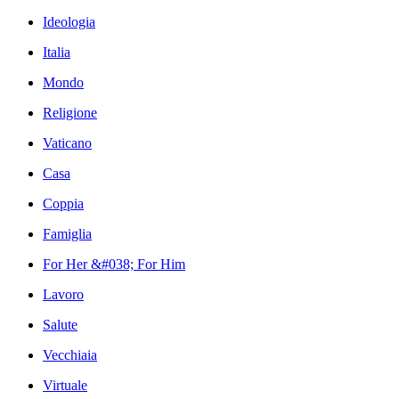
Ideologia
Italia
Mondo
Religione
Vaticano
Casa
Coppia
Famiglia
For Her &#038; For Him
Lavoro
Salute
Vecchiaia
Virtuale