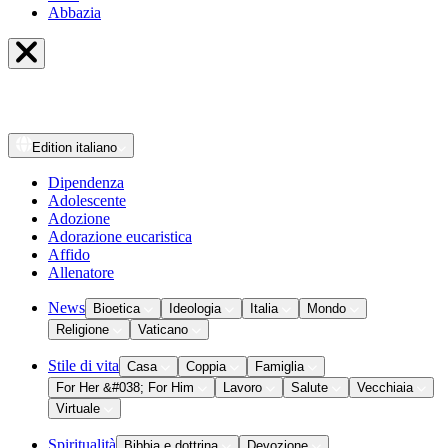
Abbazia
Edition
italiano
Dipendenza
Adolescente
Adozione
Adorazione eucaristica
Affido
Allenatore
News
Bioetica
Ideologia
Italia
Mondo
Religione
Vaticano
Stile di vita
Casa
Coppia
Famiglia
For Her &#038; For Him
Lavoro
Salute
Vecchiaia
Virtuale
Spiritualità
Bibbia e dottrina
Devozione