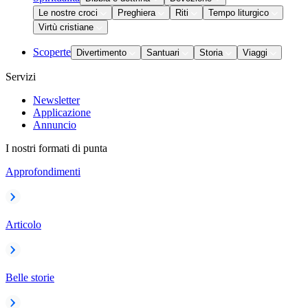
Le nostre croci
Preghiera
Riti
Tempo liturgico
Virtù cristiane
Scoperte
Divertimento
Santuari
Storia
Viaggi
Servizi
Newsletter
Applicazione
Annuncio
I nostri formati di punta
Approfondimenti
Articolo
Belle storie