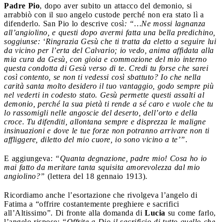
Padre Pio
, dopo aver subito un attacco del demonio, si
arrabbiò con il suo angelo custode perché non era stato lì a
difenderlo. San Pio lo descrive così
: “…Ne mossi lagnanza
all’angiolino, e questi dopo avermi fatta una bella predichino,
soggiunse: ‘Ringrazia Gesù che ti tratta da eletto a seguire lui
da vicino per l’erta del Calvario; io vedo, anima affidata alla
mia cura da Gesù, con gioia e commozione del mio interno
questa condotta di Gesù verso di te. Credi tu forse che sarei
così contento, se non ti vedessi così sbattuto? Io che nella
carità santa molto desidero il tuo vantaggio, godo sempre più
nel vederti in codesto stato. Gesù permette questi assalti al
demonio, perché la sua pietà ti rende a sé caro e vuole che tu
lo rassomigli nelle angoscie del deserto, dell’orto e della
croce. Tu difenditi, allontana sempre e disprezza le maligne
insinuazioni e dove le tue forze non potranno arrivare non ti
affliggere, diletto del mio cuore, io sono vicino a te’”
.
E aggiungeva:
“Quanta degnazione, padre mio! Cosa ho io
mai fatto da meritare tanta squisita amorevolezza dal mio
angiolino?”
(lettera del 18 gennaio 1913).
Ricordiamo anche l’esortazione che rivolgeva l’angelo di
Fatima a “offrire costantemente preghiere e sacrifici
all’Altissimo”. Di fronte alla domanda di
Lucia
su come farlo,
l’angelo rispose:
“Offrite a Dio il sacrificio di tutto quello che