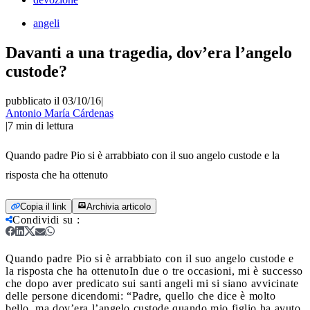
angeli
Davanti a una tragedia, dov’era l’angelo
custode?
pubblicato il 03/10/16
|
Antonio María Cárdenas
|
7
min di lettura
Quando padre Pio si è arrabbiato con il suo angelo custode e la
risposta che ha ottenuto
Copia il link
Archivia articolo
Condividi su
:
Quando padre Pio si è arrabbiato con il suo angelo custode e
la risposta che ha ottenuto
In due o tre occasioni, mi è successo
che dopo aver predicato sui santi angeli mi si siano avvicinate
delle persone dicendomi: “Padre, quello che dice è molto
bello, ma dov’era l’angelo custode quando mio figlio ha avuto