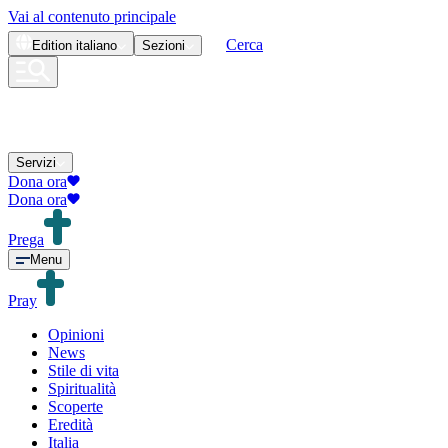
Vai al contenuto principale
Cerca
Edition
italiano
Sezioni
Servizi
Dona ora
Dona ora
Prega
Menu
Pray
Opinioni
News
Stile di vita
Spiritualità
Scoperte
Eredità
Italia