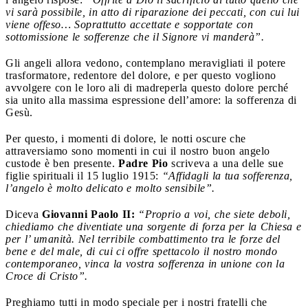
vi sarà possibile, in atto di riparazione dei peccati, con cui lui
viene offeso… Soprattutto accettate e sopportate con
sottomissione le sofferenze che il Signore vi manderà”.
Gli angeli allora vedono, contemplano meravigliati il potere
trasformatore, redentore del dolore, e per questo vogliono
avvolgere con le loro ali di madreperla questo dolore perché
sia unito alla massima espressione dell’amore: la sofferenza di
Gesù.
Per questo, i momenti di dolore, le notti oscure che
attraversiamo sono momenti in cui il nostro buon angelo
custode è ben presente.
Padre Pio
scriveva a una delle sue
figlie spirituali il 15 luglio 1915:
“Affidagli la tua sofferenza,
l’angelo è molto delicato e molto sensibile”.
Diceva
Giovanni Paolo II:
“Proprio a voi, che siete deboli,
chiediamo che diventiate una sorgente di forza per la Chiesa e
per l’ umanità. Nel terribile combattimento tra le forze del
bene e del male, di cui ci offre spettacolo il nostro mondo
contemporaneo, vinca la vostra sofferenza in unione con la
Croce di Cristo”.
Preghiamo tutti in modo speciale per i nostri fratelli che