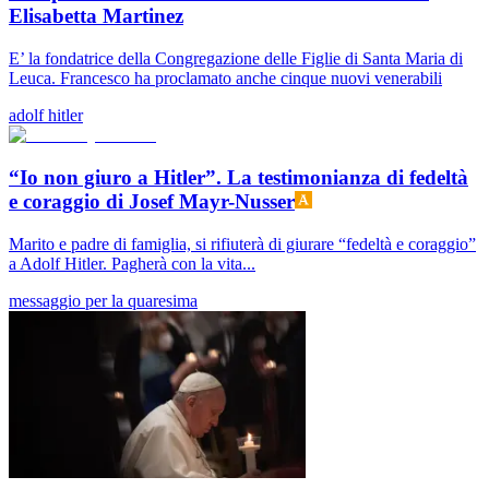
Elisabetta Martinez
E’ la fondatrice della Congregazione delle Figlie di Santa Maria di
Leuca. Francesco ha proclamato anche cinque nuovi venerabili
adolf hitler
“Io non giuro a Hitler”. La testimonianza di fedeltà
e coraggio di Josef Mayr-Nusser
Marito e padre di famiglia, si rifiuterà di giurare “fedeltà e coraggio”
a Adolf Hitler. Pagherà con la vita...
messaggio per la quaresima