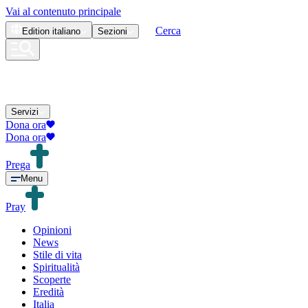
Vai al contenuto principale
Cerca
Edition
italiano
Sezioni
Servizi
Dona ora
Dona ora
Prega
Menu
Pray
Opinioni
News
Stile di vita
Spiritualità
Scoperte
Eredità
Italia