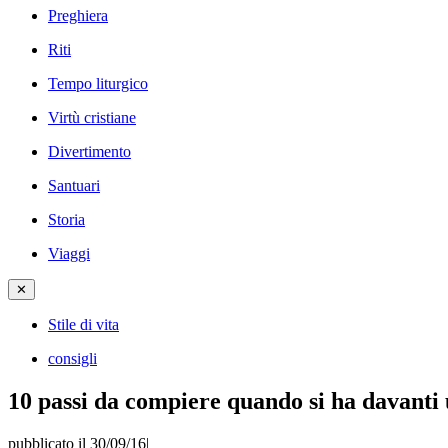
Preghiera
Riti
Tempo liturgico
Virtù cristiane
Divertimento
Santuari
Storia
Viaggi
✕
Stile di vita
consigli
10 passi da compiere quando si ha davant
pubblicato il 30/09/16
|