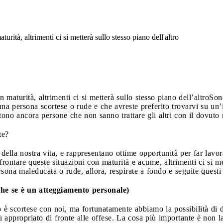
urità, altrimenti ci si metterà sullo stesso piano dell'altro
 maturità, altrimenti ci si metterà sullo stesso piano dell’altro
Son
na persona scortese o rude e che avreste preferito trovarvi su un’i
tono ancora persone che non sanno trattare gli altri con il dovuto r
te?
ella nostra vita, e rappresentano ottime opportunità per far lavor
frontare queste situazioni con maturità e acume, altrimenti ci si me
sona maleducata o rude, allora, respirate a fondo e seguite questi 
che se è un atteggiamento personale)
è scortese con noi, ma fortunatamente abbiamo la possibilità di 
appropriato di fronte alle offese. La cosa più importante è non las