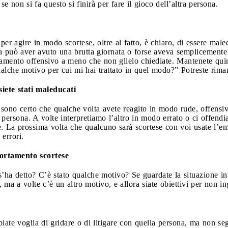
e non si fa questo si finirà per fare il gioco dell’altra persona.
er agire in modo scortese, oltre al fatto, è chiaro, di essere male
na può aver avuto una brutta giornata o forse aveva semplicemente
giamento offensivo a meno che non glielo chiediate. Mantenete qui
ualche motivo per cui mi hai trattato in quel modo?” Potreste riman
siete stati maleducati
 sono certo che qualche volta avete reagito in modo rude, offensi
 persona. A volte interpretiamo l’altro in modo errato o ci offend
. La prossima volta che qualcuno sarà scortese con voi usate l’em
errori.
mportamento scortese
’ha detto? C’è stato qualche motivo? Se guardate la situazione in
ma a volte c’è un altro motivo, e allora siate obiettivi per non in
iate voglia di gridare o di litigare con quella persona, ma non segu