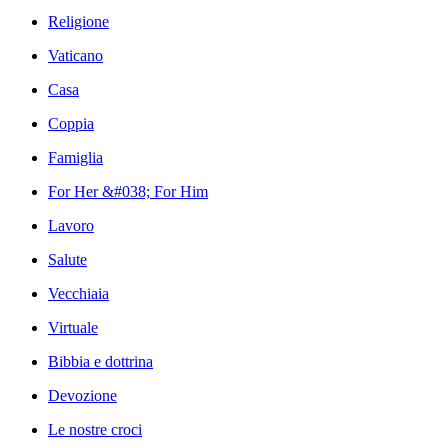
Religione
Vaticano
Casa
Coppia
Famiglia
For Her &#038; For Him
Lavoro
Salute
Vecchiaia
Virtuale
Bibbia e dottrina
Devozione
Le nostre croci