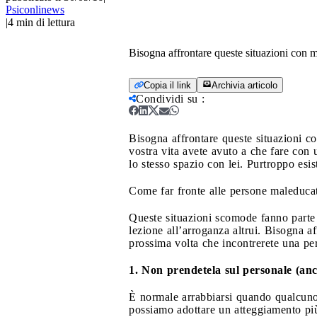
Psiconlinews
|
4
min di lettura
Bisogna affrontare queste situazioni con mat
Copia il link
Archivia articolo
Condividi su
:
Bisogna affrontare queste situazioni con
vostra vita avete avuto a che fare con u
lo stesso spazio con lei. Purtroppo esis
Come far fronte alle persone maleduca
Queste situazioni scomode fanno parte d
lezione all’arroganza altrui. Bisogna af
prossima volta che incontrerete una per
1. Non prendetela sul personale (an
È normale arrabbiarsi quando qualcuno 
possiamo adottare un atteggiamento più 