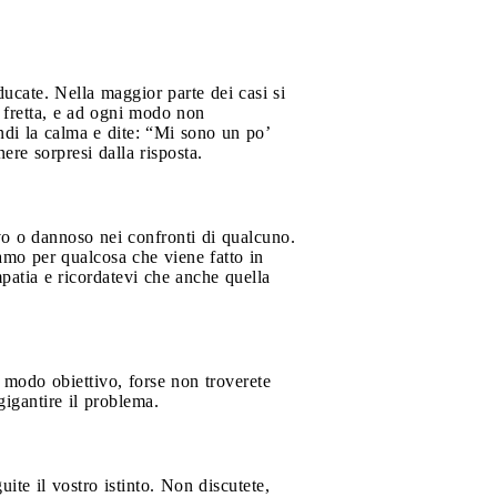
ducate. Nella maggior parte dei casi si
 fretta, e ad ogni modo non
ndi la calma e dite: “Mi sono un po’
ere sorpresi dalla risposta.
vo o dannoso nei confronti di qualcuno.
iamo per qualcosa che viene fatto in
patia e ricordatevi che anche quella
 modo obiettivo, forse non troverete
gigantire il problema.
ite il vostro istinto. Non discutete,