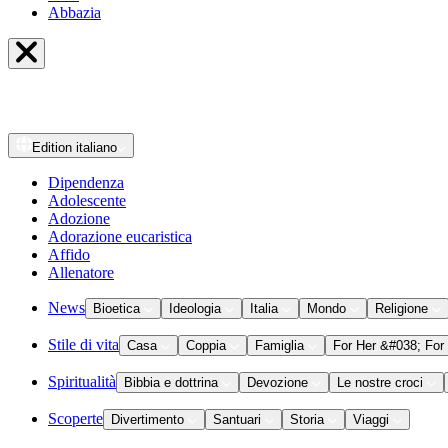
Abbazia
Edition
italiano
Dipendenza
Adolescente
Adozione
Adorazione eucaristica
Affido
Allenatore
News
Bioetica
Ideologia
Italia
Mondo
Religione
Stile di vita
Casa
Coppia
Famiglia
For Her &#038; For
Spiritualità
Bibbia e dottrina
Devozione
Le nostre croci
Scoperte
Divertimento
Santuari
Storia
Viaggi