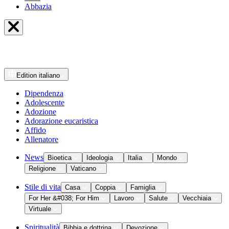
Abbazia
Edition
italiano
Dipendenza
Adolescente
Adozione
Adorazione eucaristica
Affido
Allenatore
News
Bioetica
Ideologia
Italia
Mondo
Religione
Vaticano
Stile di vita
Casa
Coppia
Famiglia
For Her &#038; For Him
Lavoro
Salute
Vecchiaia
Virtuale
Spiritualità
Bibbia e dottrina
Devozione