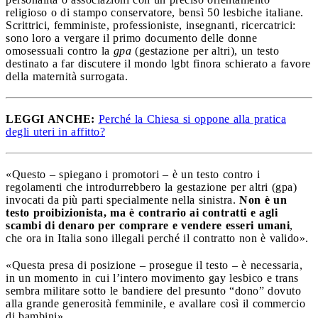
religioso o di stampo conservatore, bensì 50 lesbiche italiane.
Scrittrici, femministe, professioniste, insegnanti, ricercatrici:
sono loro a vergare il primo documento delle donne
omosessuali contro la
gpa
(gestazione per altri), un testo
destinato a far discutere il mondo lgbt finora schierato a favore
della maternità surrogata.
LEGGI ANCHE:
Perché la Chiesa si oppone alla pratica
degli uteri in affitto?
«Questo – spiegano i promotori – è un testo contro i
regolamenti che introdurrebbero la gestazione per altri (gpa)
invocati da più parti specialmente nella sinistra.
Non è un
testo proibizionista, ma è contrario ai contratti e agli
scambi di denaro per comprare e vendere esseri umani
,
che ora in Italia sono illegali perché il contratto non è valido».
«Questa presa di posizione – prosegue il testo – è necessaria,
in un momento in cui l’intero movimento gay lesbico e trans
sembra militare sotto le bandiere del presunto “dono” dovuto
alla grande generosità femminile, e avallare così il commercio
di bambini».