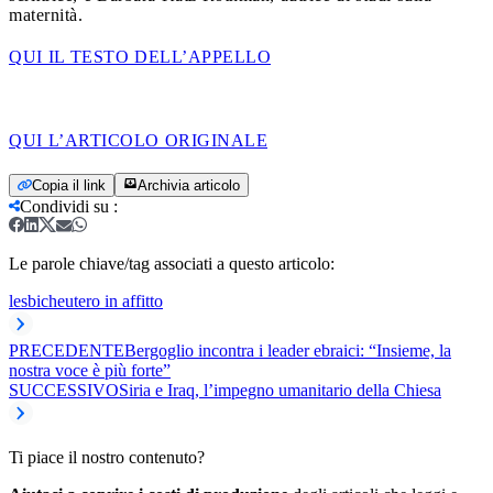
maternità.
QUI IL TESTO DELL’APPELLO
QUI L’ARTICOLO ORIGINALE
Copia il link
Archivia articolo
Condividi su
:
Le parole chiave/tag associati a questo articolo:
lesbiche
utero in affitto
PRECEDENTE
Bergoglio incontra i leader ebraici: “Insieme, la
nostra voce è più forte”
SUCCESSIVO
Siria e Iraq, l’impegno umanitario della Chiesa
Ti piace il nostro contenuto?