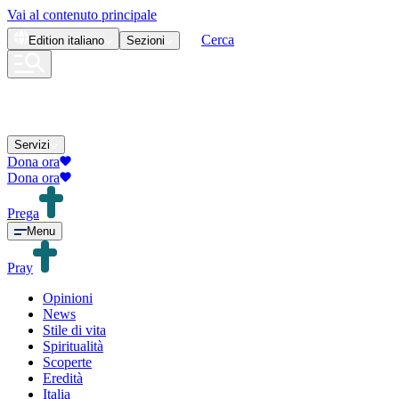
Vai al contenuto principale
Cerca
Edition
italiano
Sezioni
Servizi
Dona ora
Dona ora
Prega
Menu
Pray
Opinioni
News
Stile di vita
Spiritualità
Scoperte
Eredità
Italia