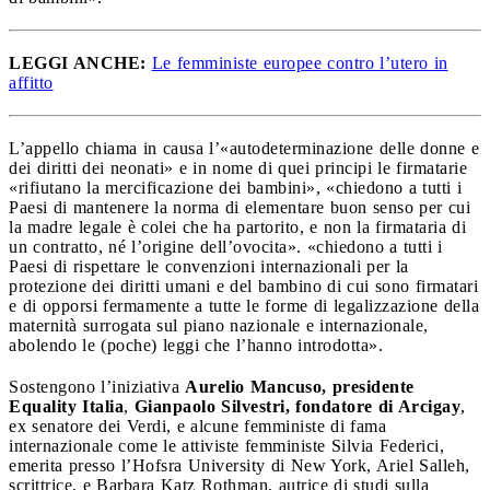
LEGGI ANCHE:
Le femministe europee contro l’utero in
affitto
L’appello chiama in causa l’«autodeterminazione delle donne e
dei diritti dei neonati» e in nome di quei principi le firmatarie
«rifiutano la mercificazione dei bambini», «chiedono a tutti i
Paesi di mantenere la norma di elementare buon senso per cui
la madre legale è colei che ha partorito, e non la firmataria di
un contratto, né l’origine dell’ovocita». «chiedono a tutti i
Paesi di rispettare le convenzioni internazionali per la
protezione dei diritti umani e del bambino di cui sono firmatari
e di opporsi fermamente a tutte le forme di legalizzazione della
maternità surrogata sul piano nazionale e internazionale,
abolendo le (poche) leggi che l’hanno introdotta».
Sostengono l’iniziativa
Aurelio Mancuso, presidente
Equality Italia
,
Gianpaolo Silvestri, fondatore di Arcigay
,
ex senatore dei Verdi, e alcune femministe di fama
internazionale come le attiviste femministe Silvia Federici,
emerita presso l’Hofsra University di New York, Ariel Salleh,
scrittrice, e Barbara Katz Rothman, autrice di studi sulla