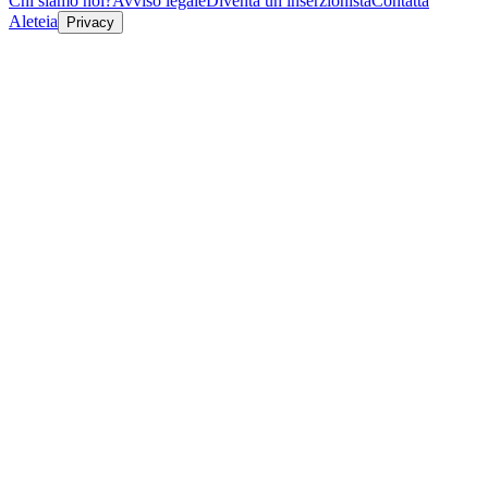
Chi siamo noi?
Avviso legale
Diventa un inserzionista
Contatta
Aleteia
Privacy