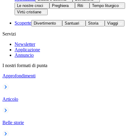
Le nostre croci
Preghiera
Riti
Tempo liturgico
Virtù cristiane
Scoperte
Divertimento
Santuari
Storia
Viaggi
Servizi
Newsletter
Applicazione
Annuncio
I nostri formati di punta
Approfondimenti
Articolo
Belle storie