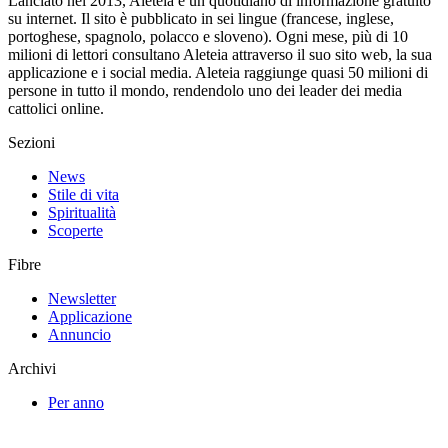
Lanciato nel 2013, Aleteia è un quotidiano di informazione gratuito
su internet. Il sito è pubblicato in sei lingue (francese, inglese,
portoghese, spagnolo, polacco e sloveno). Ogni mese, più di 10
milioni di lettori consultano Aleteia attraverso il suo sito web, la sua
applicazione e i social media. Aleteia raggiunge quasi 50 milioni di
persone in tutto il mondo, rendendolo uno dei leader dei media
cattolici online.
Sezioni
News
Stile di vita
Spiritualità
Scoperte
Fibre
Newsletter
Applicazione
Annuncio
Archivi
Per anno