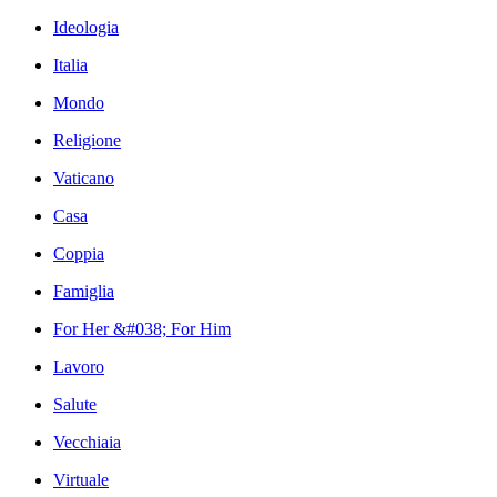
Ideologia
Italia
Mondo
Religione
Vaticano
Casa
Coppia
Famiglia
For Her &#038; For Him
Lavoro
Salute
Vecchiaia
Virtuale