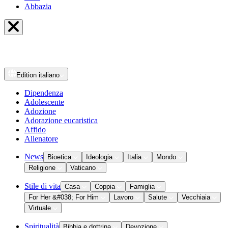
Abbazia
Edition
italiano
Dipendenza
Adolescente
Adozione
Adorazione eucaristica
Affido
Allenatore
News
Bioetica
Ideologia
Italia
Mondo
Religione
Vaticano
Stile di vita
Casa
Coppia
Famiglia
For Her &#038; For Him
Lavoro
Salute
Vecchiaia
Virtuale
Spiritualità
Bibbia e dottrina
Devozione