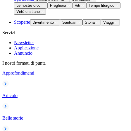
Le nostre croci
Preghiera
Riti
Tempo liturgico
Virtù cristiane
Scoperte
Divertimento
Santuari
Storia
Viaggi
Servizi
Newsletter
Applicazione
Annuncio
I nostri formati di punta
Approfondimenti
Articolo
Belle storie