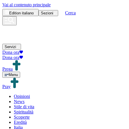
Vai al contenuto principale
Cerca
Edition
italiano
Sezioni
Servizi
Dona ora
Dona ora
Prega
Menu
Pray
Opinioni
News
Stile di vita
Spiritualità
Scoperte
Eredità
Italia