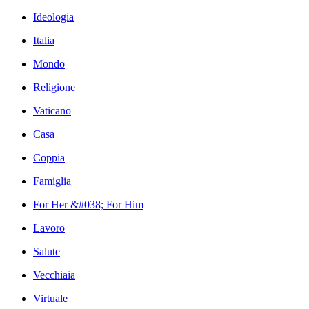
Ideologia
Italia
Mondo
Religione
Vaticano
Casa
Coppia
Famiglia
For Her &#038; For Him
Lavoro
Salute
Vecchiaia
Virtuale