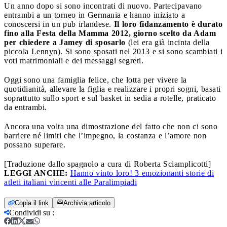
Un anno dopo si sono incontrati di nuovo. Partecipavano
entrambi a un torneo in Germania e hanno iniziato a
conoscersi in un pub irlandese.
Il loro fidanzamento è durato
fino alla Festa della Mamma 2012, giorno scelto da Adam
per chiedere a Jamey di sposarlo
(lei era già incinta della
piccola Lennyn). Si sono sposati nel 2013 e si sono scambiati i
voti matrimoniali e dei messaggi segreti.
Oggi sono una famiglia felice, che lotta per vivere la
quotidianità, allevare la figlia e realizzare i propri sogni, basati
soprattutto sullo sport e sul basket in sedia a rotelle, praticato
da entrambi.
Ancora una volta una dimostrazione del fatto che non ci sono
barriere né limiti che l’impegno, la costanza e l’amore non
possano superare.
[Traduzione dallo spagnolo a cura di Roberta Sciamplicotti]
LEGGI ANCHE:
Hanno vinto loro! 3 emozionanti storie di
atleti italiani vincenti alle Paralimpiadi
Copia il link
Archivia articolo
Condividi su
: