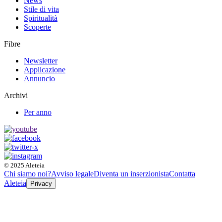
News
Stile di vita
Spiritualità
Scoperte
Fibre
Newsletter
Applicazione
Annuncio
Archivi
Per anno
© 2025 Aleteia
Chi siamo noi?
Avviso legale
Diventa un inserzionista
Contatta
Aleteia
Privacy