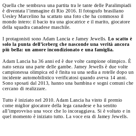
Quella che sembrava una partita tra le tante delle Paralimpiadi
è diventata l’immagine di Rio 2016. Il fotografo brasiliano
Uesley Marcelino ha scattato una foto che ha commosso il
mondo intero: il bacio tra una giocatrice e il marito, giocatore
della squadra canadese maschile.
I protagonisti sono Adam Lancia e Jamey Jewells.
Lo scatto è
solo la punta dell’iceberg che nasconde una verità ancora
più bella: un amore incondizionato e una famiglia.
Adam Lancia ha 36 anni ed è due volte campione olimpico. È
nato senza una parte delle gambe. Jamey Jewells è due volte
campionessa olimpica ed è finita su una sedia a rotelle dopo un
incidente automobilistico verificatosi quando aveva 14 anni.
Sono sposati dal 2013, hanno una bambina e sogni comuni che
cercano di realizzare.
Tutto è iniziato nel 2010. Adam Lancia ha vinto il premio
come miglior giocatore della lega canadese e ha sentito
all’improvviso una voce che lo incoraggiava. Si è voltato e in
quel momento è iniziato tutto. La voce era di Jamey Jewells.