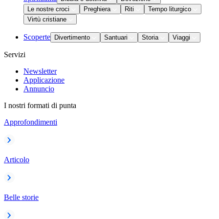
Le nostre croci
Preghiera
Riti
Tempo liturgico
Virtù cristiane
Scoperte
Divertimento
Santuari
Storia
Viaggi
Servizi
Newsletter
Applicazione
Annuncio
I nostri formati di punta
Approfondimenti
Articolo
Belle storie