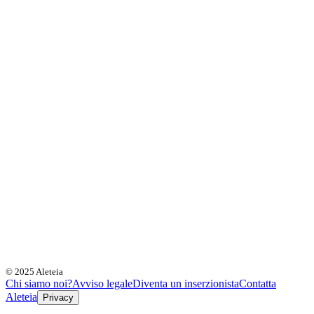
© 2025 Aleteia
Chi siamo noi?
Avviso legale
Diventa un inserzionista
Contatta
Aleteia
Privacy