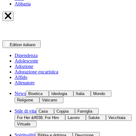
Abbazia
Edition
italiano
Dipendenza
Adolescente
Adozione
Adorazione eucaristica
Affido
Allenatore
News
Bioetica
Ideologia
Italia
Mondo
Religione
Vaticano
Stile di vita
Casa
Coppia
Famiglia
For Her &#038; For Him
Lavoro
Salute
Vecchiaia
Virtuale
Spiritualità
Bibbia e dottrina
Devozione