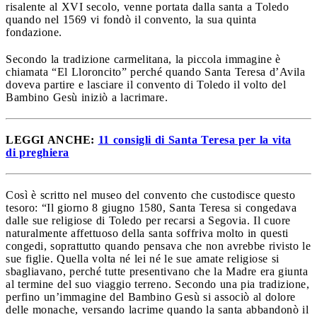
risalente al XVI secolo, venne portata dalla santa a Toledo
quando nel 1569 vi fondò il convento, la sua quinta
fondazione.
Secondo la tradizione carmelitana, la piccola immagine è
chiamata “El Lloroncito” perché quando Santa Teresa d’Avila
doveva partire e lasciare il convento di Toledo il volto del
Bambino Gesù iniziò a lacrimare.
LEGGI ANCHE:
11 consigli di Santa Teresa per la vita
di preghiera
Così è scritto nel museo del convento che custodisce questo
tesoro: “Il giorno 8 giugno 1580, Santa Teresa si congedava
dalle sue religiose di Toledo per recarsi a Segovia. Il cuore
naturalmente affettuoso della santa soffriva molto in questi
congedi, soprattutto quando pensava che non avrebbe rivisto le
sue figlie. Quella volta né lei né le sue amate religiose si
sbagliavano, perché tutte presentivano che la Madre era giunta
al termine del suo viaggio terreno. Secondo una pia tradizione,
perfino un’immagine del Bambino Gesù si associò al dolore
delle monache, versando lacrime quando la santa abbandonò il