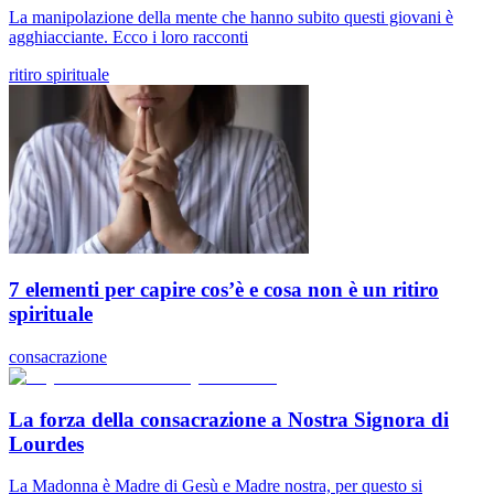
La manipolazione della mente che hanno subito questi giovani è
agghiacciante. Ecco i loro racconti
ritiro spirituale
7 elementi per capire cos’è e cosa non è un ritiro
spirituale
consacrazione
La forza della consacrazione a Nostra Signora di
Lourdes
La Madonna è Madre di Gesù e Madre nostra, per questo si