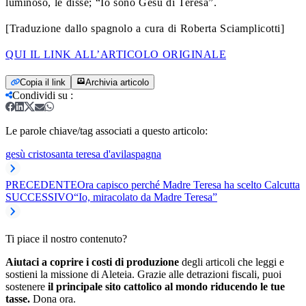
luminoso, le disse; “Io sono Gesù di Teresa”.
[Traduzione dallo spagnolo a cura di Roberta Sciamplicotti]
QUI IL LINK ALL’ARTICOLO ORIGINALE
Copia il link
Archivia articolo
Condividi su
:
Le parole chiave/tag associati a questo articolo:
gesù cristo
santa teresa d'avila
spagna
PRECEDENTE
Ora capisco perché Madre Teresa ha scelto Calcutta
SUCCESSIVO
“Io, miracolato da Madre Teresa”
Ti piace il nostro contenuto?
Aiutaci a coprire i costi di produzione
degli articoli che leggi e
sostieni la missione di Aleteia. Grazie alle detrazioni fiscali, puoi
sostenere
il principale sito cattolico al mondo riducendo le tue
tasse.
Dona ora.