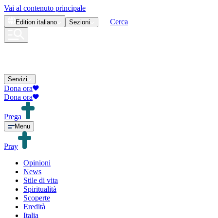
Vai al contenuto principale
Cerca
Edition
italiano
Sezioni
Servizi
Dona ora
Dona ora
Prega
Menu
Pray
Opinioni
News
Stile di vita
Spiritualità
Scoperte
Eredità
Italia