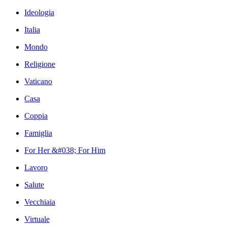
Ideologia
Italia
Mondo
Religione
Vaticano
Casa
Coppia
Famiglia
For Her &#038; For Him
Lavoro
Salute
Vecchiaia
Virtuale