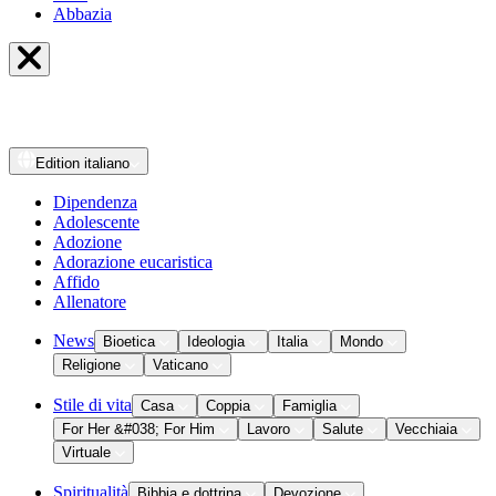
Abbazia
Edition
italiano
Dipendenza
Adolescente
Adozione
Adorazione eucaristica
Affido
Allenatore
News
Bioetica
Ideologia
Italia
Mondo
Religione
Vaticano
Stile di vita
Casa
Coppia
Famiglia
For Her &#038; For Him
Lavoro
Salute
Vecchiaia
Virtuale
Spiritualità
Bibbia e dottrina
Devozione