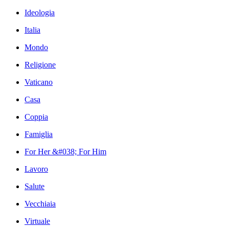
Ideologia
Italia
Mondo
Religione
Vaticano
Casa
Coppia
Famiglia
For Her &#038; For Him
Lavoro
Salute
Vecchiaia
Virtuale