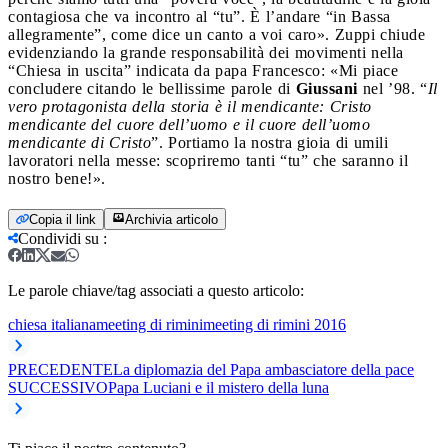
contagiosa che va incontro al “tu”. È l’andare “in Bassa
allegramente”, come dice un canto a voi caro». Zuppi chiude
evidenziando la grande responsabilità dei movimenti nella
“Chiesa in uscita” indicata da papa Francesco: «Mi piace
concludere citando le bellissime parole di
Giussani
nel ’98. “
Il
vero protagonista della storia è il mendicante: Cristo
mendicante del cuore dell’uomo e il cuore dell’uomo
mendicante di Cristo
”. Portiamo la nostra gioia di umili
lavoratori nella messe: scopriremo tanti “tu” che saranno il
nostro bene!».
Copia il link
Archivia articolo
Condividi su
:
Le parole chiave/tag associati a questo articolo:
chiesa italiana
meeting di rimini
meeting di rimini 2016
PRECEDENTE
La diplomazia del Papa ambasciatore della pace
SUCCESSIVO
Papa Luciani e il mistero della luna