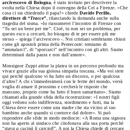
arcivescovo di Bologna
, è stato invitato per descrivere la
svolta nella Chiesa dopo il convegno della Cei a Firenze. «Che
cosa ci sta chiedendo il papa?» chiede
Davide Perillo,
direttore di “
Tracce
”
, rilanciando la domanda anche sulla
tragedia del sisma. «Io riassumerei l’incontro di Firenze con
“Tu sei un bene per me”. Cioè, tu non sei un problema, per
questo esco a cercarti, ho bisogno di te per essere più me
stesso – spiega l’arcivescovo -. Noi cristiani sembriamo chiusi
come gli apostoli prima della Pentecoste: temiamo di
“ammalarci”, di “sporcarci” nell’incontro con gli altri. Siamo
determinati dalla paura e non dall’amore».
Monsignor Zuppi attrae la platea in un percorso profondo ma
vivace grazie alla sua gioiosa simpatia toscana. «Ma voi siete
qui perché qualcuno vi ha fatto un discorso, o per qualcosa
d’altro? A chi s’immedesimerà con le ferite del mondo, verrà
voglia di amare il prossimo e cercherà le risposte che
mancano, proprio come ha fatto il buon samaritano». Siamo
chiamati alla grande sfida della ricostruzione: «I nostri figli
oggi vedono solo indifferenza, stordimento e furti, ma la
Chiesa deve essere come una madre che sta vicino al suo
bambino anche quando si contorce dal dolore». Si può
rispondere alle sfide in modo mediocre: «A Roma una signora
non ha aperto al sindaco che citofonava alla sua porta perché
“
stava a cucinà li carciofi
”. A noi la Chiesa chiede di cercare