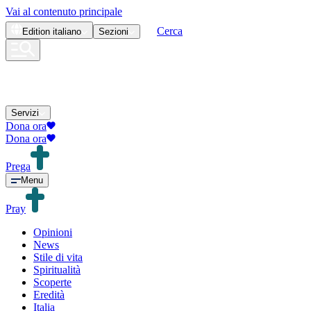
Vai al contenuto principale
Cerca
Edition
italiano
Sezioni
Servizi
Dona ora
Dona ora
Prega
Menu
Pray
Opinioni
News
Stile di vita
Spiritualità
Scoperte
Eredità
Italia