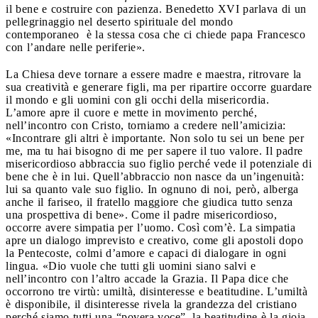
il bene e costruire con pazienza. Benedetto XVI parlava di un
pellegrinaggio nel deserto spirituale del mondo
contemporaneo è la stessa cosa che ci chiede papa Francesco
con l’andare nelle periferie».
La Chiesa deve tornare a essere madre e maestra, ritrovare la
sua creatività e generare figli, ma per ripartire occorre guardare
il mondo e gli uomini con gli occhi della misericordia.
L’amore apre il cuore e mette in movimento perché,
nell’incontro con Cristo, torniamo a credere nell’amicizia:
«Incontrare gli altri è importante. Non solo tu sei un bene per
me, ma tu hai bisogno di me per sapere il tuo valore. Il padre
misericordioso abbraccia suo figlio perché vede il potenziale di
bene che è in lui. Quell’abbraccio non nasce da un’ingenuità:
lui sa quanto vale suo figlio. In ognuno di noi, però, alberga
anche il fariseo, il fratello maggiore che giudica tutto senza
una prospettiva di bene». Come il padre misericordioso,
occorre avere simpatia per l’uomo. Così com’è. La simpatia
apre un dialogo imprevisto e creativo, come gli apostoli dopo
la Pentecoste, colmi d’amore e capaci di dialogare in ogni
lingua. «Dio vuole che tutti gli uomini siano salvi e
nell’incontro con l’altro accade la Grazia. Il Papa dice che
occorrono tre virtù: umiltà, disinteresse e beatitudine. L’umiltà
è disponibile, il disinteresse rivela la grandezza del cristiano
perché siamo tutti una “povera voce”, la beatitudine è la gioia