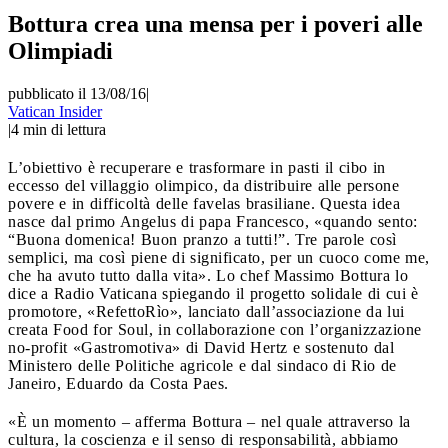
Bottura crea una mensa per i poveri alle
Olimpiadi
pubblicato il 13/08/16
|
Vatican Insider
|
4
min di lettura
L’obiettivo è recuperare e trasformare in pasti il cibo in
eccesso del villaggio olimpico, da distribuire alle persone
povere e in difficoltà delle favelas brasiliane. Questa idea
nasce dal primo Angelus di papa Francesco, «quando sento:
“Buona domenica! Buon pranzo a tutti!”. Tre parole così
semplici, ma così piene di significato, per un cuoco come me,
che ha avuto tutto dalla vita». Lo chef Massimo Bottura lo
dice a Radio Vaticana spiegando il progetto solidale di cui è
promotore, «RefettoRìo», lanciato dall’associazione da lui
creata Food for Soul, in collaborazione con l’organizzazione
no-profit «Gastromotiva» di David Hertz e sostenuto dal
Ministero delle Politiche agricole e dal sindaco di Rio de
Janeiro, Eduardo da Costa Paes.
«È un momento – afferma Bottura – nel quale attraverso la
cultura, la coscienza e il senso di responsabilità, abbiamo