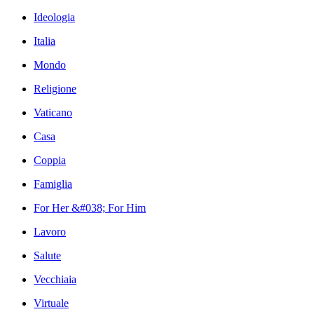
Ideologia
Italia
Mondo
Religione
Vaticano
Casa
Coppia
Famiglia
For Her &#038; For Him
Lavoro
Salute
Vecchiaia
Virtuale