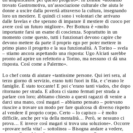
trovato Gastromotiva, un’associazione culturale che aiuta le
donne a uscire dalla povertà attraverso la cultura, insegnando
loro un mestiere. E quindi ci sono i volontari che arrivano
dalle favelas e che sperano di imparare il mestiere di cuoco per
avere così un futuro migliore». Per Bottura è «molto
importante farsi un esame di coscienza. Soprattutto in un
momento come questo, tutti i funzionari devono capire che
devono mettere da parte il proprio ego per poter mettere in
primo piano il progetto e la sua funzionalità. A Torino – svela
– stiamo ancora aspettando una risposta: Ugo Alciati sarebbe
pronto ad aprire un refettorio a Torino, ma nessuno ci dà una
risposta. Così come a Palermo».
Lo chef conta di aiutare «tantissime persone. Qui ieri sera, al
terzo giorno di servizio, erano tutti fuori in fila, e c’erano le
famiglie. È stato toccante! E poi c’erano tanti viados, che dopo
ritornano per strada. E allora ci siamo fermati per strada a
parlare con loro; abbiamo chiesto a questi ragazzi di venire a
darci una mano, così magari – abbiamo pensato – potevano
riuscire a trovare un modo per fare qualcosa di diverso rispetto
al vendere il proprio corpo. Certo – lo capisco – è molto
difficile, anche per via della mentalità… Però, se nessuno ci
prova… E invece così magari si trova una soluzione». Occorre
«provare nella vita! – sottolinea – Bisogna andare a vedere,