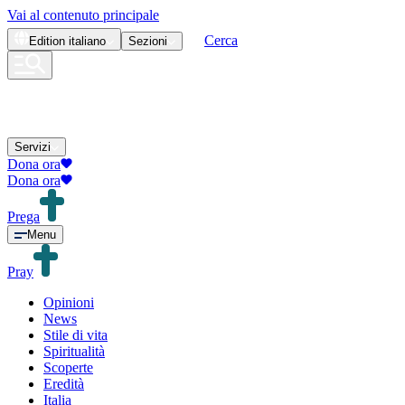
Vai al contenuto principale
Cerca
Edition
italiano
Sezioni
Servizi
Dona ora
Dona ora
Prega
Menu
Pray
Opinioni
News
Stile di vita
Spiritualità
Scoperte
Eredità
Italia