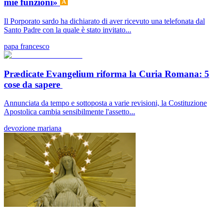
mie funzioni»
Il Porporato sardo ha dichiarato di aver ricevuto una telefonata dal
Santo Padre con la quale è stato invitato...
papa francesco
Prædicate Evangelium riforma la Curia Romana: 5
cose da sapere
Annunciata da tempo e sottoposta a varie revisioni, la Costituzione
Apostolica cambia sensibilmente l'assetto...
devozione mariana