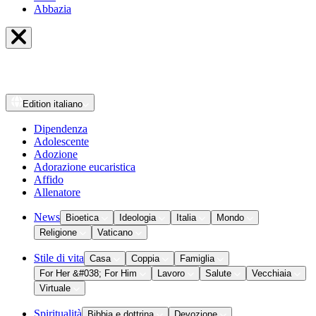
Abbazia
Edition
italiano
Dipendenza
Adolescente
Adozione
Adorazione eucaristica
Affido
Allenatore
News
Bioetica
Ideologia
Italia
Mondo
Religione
Vaticano
Stile di vita
Casa
Coppia
Famiglia
For Her &#038; For Him
Lavoro
Salute
Vecchiaia
Virtuale
Spiritualità
Bibbia e dottrina
Devozione