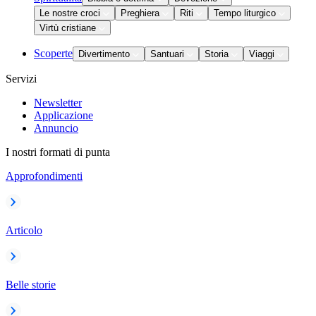
Le nostre croci
Preghiera
Riti
Tempo liturgico
Virtù cristiane
Scoperte
Divertimento
Santuari
Storia
Viaggi
Servizi
Newsletter
Applicazione
Annuncio
I nostri formati di punta
Approfondimenti
Articolo
Belle storie