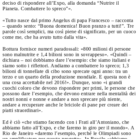
deciso di rispondere all’Expo, alla domanda “Nutrire il
Pianeta. Combattere lo spreco”».
«Tutto nasce dal primo Angelus di papa Francesco – racconta
– quando sento: “Buona domenica! Buon pranzo a tutti!”. Tre
parole così semplici, ma così piene di significato, per un cuoco
come me, che ha avuto tutto dalla vita».
Bottura fornisce numeri paradossali: «800 milioni di persone
sono malnutrite e 1,4 bilioni sono in sovrappeso». «Quindi –
dichiara – noi dobbiamo dare l’esempio: che siamo italiani e
siamo sotto i riflettori. Andiamo a combattere lo spreco; 1,3
bilioni di tonnellate di cibo sono sprecate ogni anno: tra un
terzo e un quarto della produzione mondiale. E questa non è
una cosa accettabile nel 2016!». Dunque, sono «i grandi
cuochi coloro che devono rispondere per primi, le persone che
possono dare l’esempio, che devono entrare nella mentalità dei
nostri nonni e nonne e andare a non sprecare più niente,
andare a recuperare anche le briciole di pane per creare dei
piatti straordinari».
Ed è ciò «che stiamo facendo con i Frati all’Antoniano, che
abbiamo fatto all’Expo, e che faremo in giro per il mondo». A
Rio de Janeiro «daremo l’esempio, perché le Olimpiadi sono
un amplificatore per questo progetto». In Brasile «abbiamo