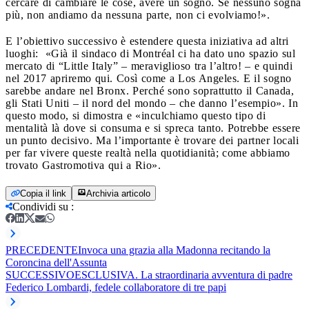
cercare di cambiare le cose, avere un sogno. Se nessuno sogna
più, non andiamo da nessuna parte, non ci evolviamo!».
E l’obiettivo successivo è estendere questa iniziativa ad altri
luoghi: «Già il sindaco di Montréal ci ha dato uno spazio sul
mercato di “Little Italy” – meraviglioso tra l’altro! – e quindi
nel 2017 apriremo qui. Così come a Los Angeles. E il sogno
sarebbe andare nel Bronx. Perché sono soprattutto il Canada,
gli Stati Uniti – il nord del mondo – che danno l’esempio». In
questo modo, si dimostra e «inculchiamo questo tipo di
mentalità là dove si consuma e si spreca tanto. Potrebbe essere
un punto decisivo. Ma l’importante è trovare dei partner locali
per far vivere queste realtà nella quotidianità; come abbiamo
trovato Gastromotiva qui a Rio».
Copia il link
Archivia articolo
Condividi su
:
PRECEDENTE
Invoca una grazia alla Madonna recitando la
Coroncina dell'Assunta
SUCCESSIVO
ESCLUSIVA. La straordinaria avventura di padre
Federico Lombardi, fedele collaboratore di tre papi