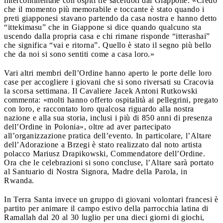
intercontinentale con ospiti tre sacerdoti dal Giappone. «Credo
che il momento più memorabile e toccante è stato quando i
preti giapponesi stavano partendo da casa nostra e hanno detto
“ittekimasu” che in Giappone si dice quando qualcuno sta
uscendo dalla propria casa e chi rimane risponde “itterashai”
che significa “vai e ritorna”. Quello è stato il segno più bello
che da noi si sono sentiti come a casa loro.»
Vari altri membri dell’Ordine hanno aperto le porte delle loro
case per accogliere i giovani che si sono riversati su Cracovia
la scorsa settimana. Il Cavaliere Jacek Antoni Rutkowski
commenta: «molti hanno offerto ospitalità ai pellegrini, pregato
con loro, e raccontato loro qualcosa riguardo alla nostra
nazione e alla sua storia, inclusi i più di 850 anni di presenza
dell’Ordine in Polonia», oltre ad aver partecipato
all’organizzazione pratica dell’evento. In particolare, l’Altare
dell’Adorazione a Brzegi è stato realizzato dal noto artista
polacco Mariusz Drapikowski, Commendatore dell’Ordine.
Ora che le celebrazioni si sono concluse, l’Altare sarà portato
al Santuario di Nostra Signora, Madre della Parola, in
Rwanda.
In Terra Santa invece un gruppo di giovani volontari francesi è
partito per animare il campo estivo della parrocchia latina di
Ramallah dal 20 al 30 luglio per una dieci giorni di giochi,