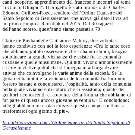
canti, scoperte, apprendimento del francese e incontri sul tema
“i Giochi Olimpici”. Il progetto è stato proposto da Charles-
Edouard Guilbert-Roed, scudiero dell’Ordine Equestre del
Santo Sepolcro di Gerusalemme, che aveva già dato il via ad
un primo campo a Ramallah nel 2015. Dai 30 ragazzi
dell’anno scorso, quest’anno siamo passati a 70.
Claire de Puybaudet e Guillaume Malnoy, due volontari,
hanno condiviso con noi la loro esperienza: «Fra le tante cose
che abbiamo potuto osservare e che ci hanno stupiti, bisogna
sottolineare la grande vicinanza che esiste fra le comunità
cristiane e quelle musulmane. Qui tutti vivono armoniosamente
e certe iniziative pubbliche si impegnano ad organizzare
attività che coinvolgano le varie anime della società. Se la
gioia dei bambini e la vicinanza delle comunità fra loro non
fossero bastate a conquistarci, l’ospitalità, tanto della comunità
nella quale viviamo e di coloro che ci assistono, quanto dei
genitori riconoscenti, ci convince della fortuna che abbiamo di
far parte di questa ancora giovane avventura.» E concludono:
«Oggi abbiamo una sola certezza: questo campo continua a
trasformarci ogni giorno di più».
In collaborazione con l’Ordine equestre del Santo Sepolcro di
Gerusalemme