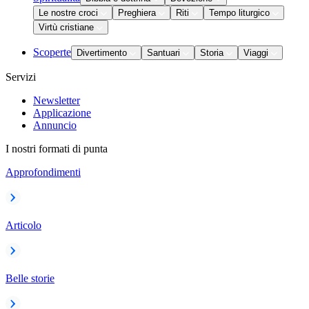
Le nostre croci
Preghiera
Riti
Tempo liturgico
Virtù cristiane
Scoperte
Divertimento
Santuari
Storia
Viaggi
Servizi
Newsletter
Applicazione
Annuncio
I nostri formati di punta
Approfondimenti
Articolo
Belle storie