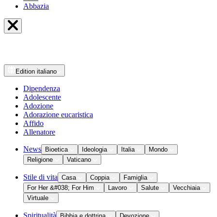
Abbazia
Edition
italiano
Dipendenza
Adolescente
Adozione
Adorazione eucaristica
Affido
Allenatore
News
Bioetica
Ideologia
Italia
Mondo
Religione
Vaticano
Stile di vita
Casa
Coppia
Famiglia
For Her &#038; For Him
Lavoro
Salute
Vecchiaia
Virtuale
Spiritualità
Bibbia e dottrina
Devozione