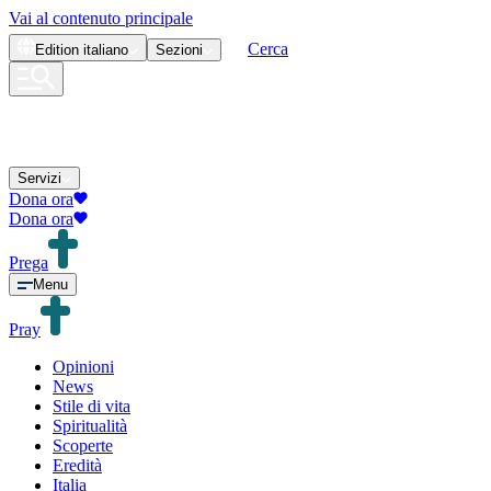
Vai al contenuto principale
Cerca
Edition
italiano
Sezioni
Servizi
Dona ora
Dona ora
Prega
Menu
Pray
Opinioni
News
Stile di vita
Spiritualità
Scoperte
Eredità
Italia