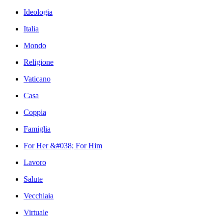
Ideologia
Italia
Mondo
Religione
Vaticano
Casa
Coppia
Famiglia
For Her &#038; For Him
Lavoro
Salute
Vecchiaia
Virtuale