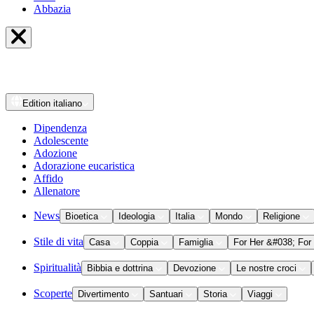
Abbazia
Edition
italiano
Dipendenza
Adolescente
Adozione
Adorazione eucaristica
Affido
Allenatore
News
Bioetica
Ideologia
Italia
Mondo
Religione
Stile di vita
Casa
Coppia
Famiglia
For Her &#038; For
Spiritualità
Bibbia e dottrina
Devozione
Le nostre croci
Scoperte
Divertimento
Santuari
Storia
Viaggi