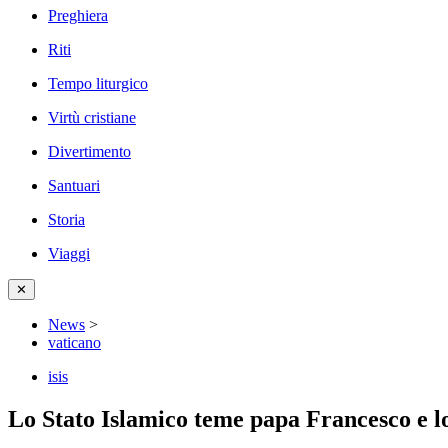
Preghiera
Riti
Tempo liturgico
Virtù cristiane
Divertimento
Santuari
Storia
Viaggi
✕
News
>
vaticano
isis
Lo Stato Islamico teme papa Francesco e lo