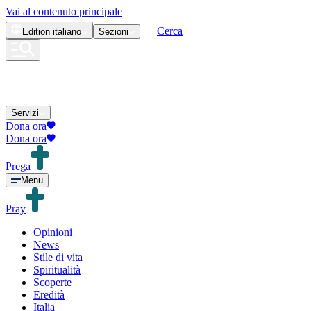
Vai al contenuto principale
Cerca
Edition
italiano
Sezioni
Servizi
Dona ora
Dona ora
Prega
Menu
Pray
Opinioni
News
Stile di vita
Spiritualità
Scoperte
Eredità
Italia