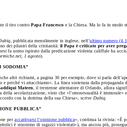
e il tiro contro
Papa Francesco
e la Chiesa. Ma lo fa in modo s
Dabiq
, pubblicata mensilmente in inglese, nell’
ultimo numero (il 
o dei pilastri della cristianità:
il Papa è criticato per aver preg
esi fa uomo ispirato dalla predicazione violenta califfale ha uccis
rmiche.net, 1 agosto
).
DI SODOMIA”
che altri richiami, a pagina 30 per esempio, dove si parla dell’a
 e perché vi attacchiamo». La linea sostenuta dalla propaganda d
addiqui Mateen
, il trentenne attentatore di Orlando, allora signi
va della secolarizzazione, visto che «l’omosessualità è immorale» 
ccordo con la dottrina della sua Chiesa», scrive
Dabiq
.
NIONE PUBBLICA”
ione per
accattivarsi l’opinione pubblica
», continua la rivista: «È p
attolici è sinonimo di ragazzi violentati»), ma ancora più, proseg