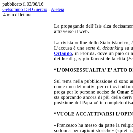
pubblicato il 03/08/16
|
Gelsomino Del Guercio
-
Aleteia
|
4
min di lettura
La propaganda dell’Isis alza decisament
attraverso il web.
La rivista online dello Stato islamico,
L’accusa è una sorta di
debunking
su un
Orlando
,
in Florida, dove un paio di m
dei locali gay più famosi della città (
Fo
“L’OMOSESSUALITA’ E’ ATTO 
Sul tema nella pubblicazione ci sono an
come uno dei motivi per cui «vi odiamo
prega per le persone uccise da
Omar S
sta sporcando ancora di più della deri
posizione del Papa «è in completo disa
“VUOLE ACCATTIVARSI L’OPI
«Francesco ha messo da parte la relig
sodomia per ragioni storiche» («preti c