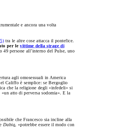
trumentale e ancora una volta
15)
tra le altre cose attacca il pontefice.
ato per le
vittime della strage di
o 49 persone all’interno del Pulse, uno
pertura agli omosessuali in America
el Califfo è semplice: se Bergoglio
fica che la religione degli «infedeli» si
e «un atto di perversa sodomia». E la
ossibile che Francesco sia incline alla
ue
Dabiq
, «potrebbe essere il modo con