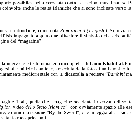
pporto possibile» nella «crociata contro le nazioni musulmane». Pa
e coinvolte anche le realtà islamiche che si sono inclinate verso la 
Chiesa è ridondante, come nota
Panorama.it (1 agosto
). Si inizia c
l’Isis impegnato appunto nel divellere il simbolo della cristianità 
pagine del “magazine”.
i da interviste e testimonianze come quella di
Umm Khalid al-Fin
garsi alle milizie islamiche, arricchita dalla foto di un bambino 
chiaramente mediorientale con la didascalia a recitare “
Bambini mus
pagine finali, quelle che i magazine occidentali riservano di solit
gliori video dello Stato Islamico
“, con ovviamente spazio alle ese
one, e quindi la sezione “By the Sword”, che inneggia alla spada de
rettanto raccapriccianti.