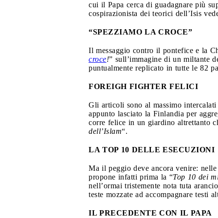
cui il Papa cerca di guadagnare più su
cospirazionista dei teorici dell’Isis ved
“SPEZZIAMO LA CROCE”
Il messaggio contro il pontefice e la 
croce
!
” sull’immagine di un miltante del
puntualmente replicato in tutte le 82 
FOREIGH FIGHTER FELICI
Gli articoli sono al massimo intercalat
appunto lasciato la Finlandia per aggre
corre felice in un giardino altrettanto 
dell’Islam
“.
LA TOP 10 DELLE ESECUZIONI
Ma il peggio deve ancora venire: nelle 
propone infatti prima la “
Top 10 dei mi
nell’ormai tristemente nota tuta aranci
teste mozzate ad accompagnare testi alt
IL PRECEDENTE CON IL PAPA