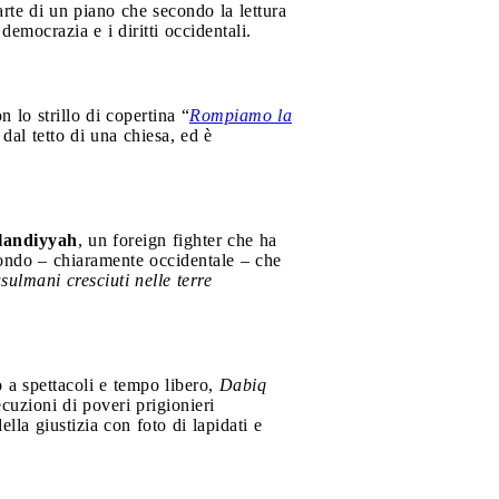
rte di un piano che secondo la lettura
democrazia e i diritti occidentali.
on lo strillo di copertina “
Rompiamo la
dal tetto di una chiesa, ed è
landiyyah
, un foreign fighter che ha
biondo – chiaramente occidentale – che
ulmani cresciuti nelle terre
o a spettacoli e tempo libero,
Dabiq
cuzioni di poveri prigionieri
lla giustizia con foto di lapidati e