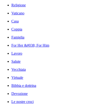
Religione
Vaticano
Casa
Coppia
Famiglia
For Her &#038; For Him
Lavoro
Salute
Vecchiaia
Virtuale
Bibbia e dottrina
Devozione
Le nostre croci