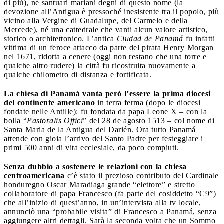
di più), né santuari mariani degni di questo nome (la
devozione all’Antigua è pressoché inesistente tra il popolo, più
vicino alla Vergine di Guadalupe, del Carmelo e della
Mercede), né una cattedrale che vanti alcun valore artistico,
storico o architettonico. L’antica
Ciudad de Panamá
fu infatti
vittima di un feroce attacco da parte del pirata Henry Morgan
nel 1671, ridotta a cenere (oggi non restano che una torre e
qualche altro rudere) la città fu ricostruita nuovamente a
qualche chilometro di distanza e fortificata.
La chiesa di Panamá vanta però l’essere la prima diocesi
del continente americano
in terra ferma (dopo le diocesi
fondate nelle Antille): fu fondata da papa Leone X – con la
bolla “
Pastoralis Offici
” del 28 de agosto 1513 – col nome di
Santa Maria de la Antigua del Darién. Ora tutto Panamá
attende con gioia l’arrivo del Santo Padre per festeggiare i
primi 500 anni di vita ecclesiale, da poco compiuti.
Senza dubbio a sostenere le relazioni con la chiesa
centroamericana
c’è stato il prezioso contributo del Cardinale
honduregno Oscar Maradiaga grande “elettore” e stretto
collaboratore di papa Francesco (fa parte del cosiddetto “C9”)
che all’inizio di quest’anno, in un’intervista alla tv locale,
annunciò una “probabile visita” di Francesco a Panamá, senza
aggiungere altri dettagli. Sarà la seconda volta che un Sommo