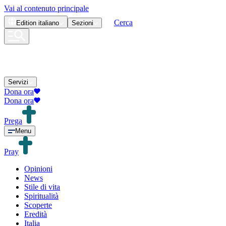
Vai al contenuto principale
Cerca
Edition
italiano
Sezioni
Servizi
Dona ora
Dona ora
Prega
Menu
Pray
Opinioni
News
Stile di vita
Spiritualità
Scoperte
Eredità
Italia