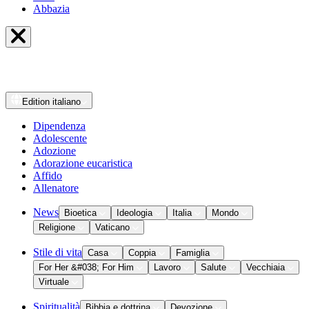
Abbazia
Edition
italiano
Dipendenza
Adolescente
Adozione
Adorazione eucaristica
Affido
Allenatore
News
Bioetica
Ideologia
Italia
Mondo
Religione
Vaticano
Stile di vita
Casa
Coppia
Famiglia
For Her &#038; For Him
Lavoro
Salute
Vecchiaia
Virtuale
Spiritualità
Bibbia e dottrina
Devozione