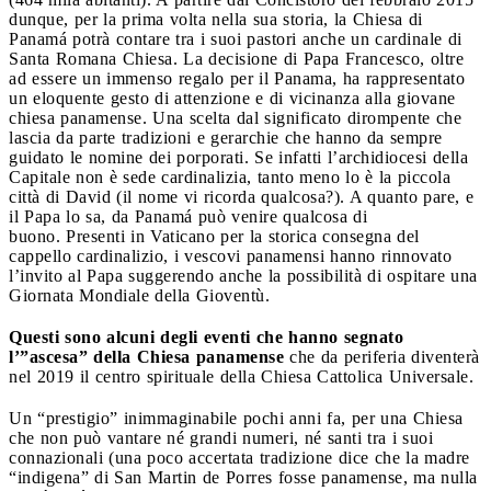
dunque, per la prima volta nella sua storia, la Chiesa di
Panamá potrà contare tra i suoi pastori anche un cardinale di
Santa Romana Chiesa. La decisione di Papa Francesco, oltre
ad essere un immenso regalo per il Panama, ha rappresentato
un eloquente gesto di attenzione e di vicinanza alla giovane
chiesa panamense. Una scelta dal significato dirompente che
lascia da parte tradizioni e gerarchie che hanno da sempre
guidato le nomine dei porporati. Se infatti l’archidiocesi della
Capitale non è sede cardinalizia, tanto meno lo è la piccola
città di David (il nome vi ricorda qualcosa?). A quanto pare, e
il Papa lo sa, da Panamá può venire qualcosa di
buono. Presenti in Vaticano per la storica consegna del
cappello cardinalizio, i vescovi panamensi hanno rinnovato
l’invito al Papa suggerendo anche la possibilità di ospitare una
Giornata Mondiale della Gioventù.
Questi sono alcuni degli eventi che hanno segnato
l’”ascesa” della Chiesa panamense
che da periferia diventerà
nel 2019 il centro spirituale della Chiesa Cattolica Universale.
Un “prestigio” inimmaginabile pochi anni fa, per una Chiesa
che non può vantare né grandi numeri, né santi tra i suoi
connazionali (una poco accertata tradizione dice che la madre
“indigena” di San Martin de Porres fosse panamense, ma nulla