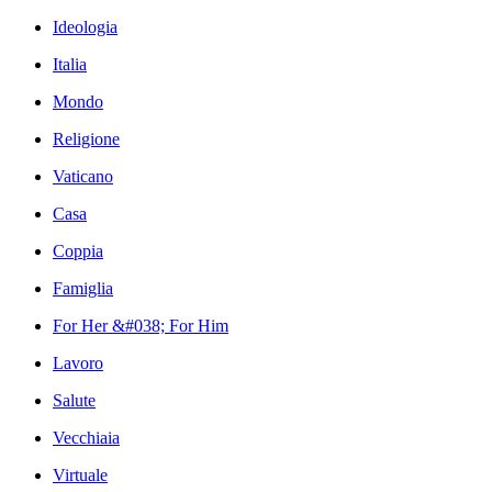
Ideologia
Italia
Mondo
Religione
Vaticano
Casa
Coppia
Famiglia
For Her &#038; For Him
Lavoro
Salute
Vecchiaia
Virtuale