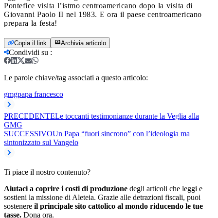
Pontefice visita l’istmo centroamericano dopo la visita di
Giovanni Paolo II nel 1983. E ora il paese centroamericano
prepara la festa!
Copia il link
Archivia articolo
Condividi su
:
Le parole chiave/tag associati a questo articolo:
gmg
papa francesco
PRECEDENTE
Le toccanti testimonianze durante la Veglia alla
GMG
SUCCESSIVO
Un Papa “fuori sincrono” con l’ideologia ma
sintonizzato sul Vangelo
Ti piace il nostro contenuto?
Aiutaci a coprire i costi di produzione
degli articoli che leggi e
sostieni la missione di Aleteia. Grazie alle detrazioni fiscali, puoi
sostenere
il principale sito cattolico al mondo riducendo le tue
tasse.
Dona ora.