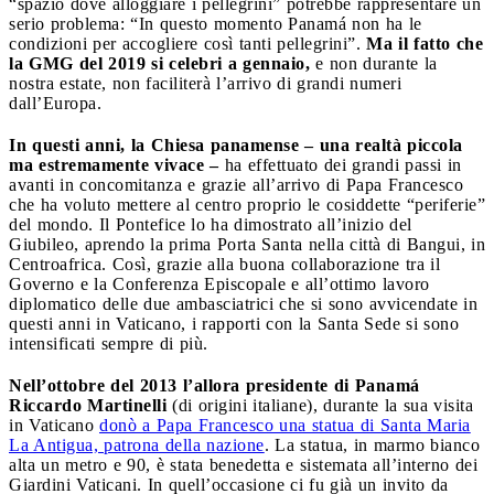
“spazio dove alloggiare i pellegrini” potrebbe rappresentare un
serio problema: “In questo momento Panamá non ha le
condizioni per accogliere così tanti pellegrini”.
Ma il fatto che
la GMG del 2019 si celebri a
gennaio,
e non durante la
nostra estate, non faciliterà l’arrivo di grandi numeri
dall’Europa.
In questi anni, la Chiesa panamense – una realtà piccola
ma estremamente vivace –
ha effettuato dei grandi passi in
avanti in concomitanza e grazie all’arrivo di Papa Francesco
che ha voluto mettere al centro proprio le cosiddette “periferie”
del mondo. Il Pontefice lo ha dimostrato all’inizio del
Giubileo, aprendo la prima Porta Santa nella città di Bangui, in
Centroafrica. Così, grazie alla buona collaborazione tra il
Governo e la Conferenza Episcopale e all’ottimo lavoro
diplomatico delle due ambasciatrici che si sono avvicendate in
questi anni in Vaticano, i rapporti con la Santa Sede si sono
intensificati sempre di più.
Nell’ottobre del 2013 l’allora presidente di Panamá
Riccardo Martinelli
(di origini italiane), durante la sua visita
in Vaticano
donò a Papa Francesco una statua di Santa Maria
La Antigua, patrona della nazione
. La statua, in marmo bianco
alta un metro e 90, è stata benedetta e sistemata all’interno dei
Giardini Vaticani. In quell’occasione ci fu già un invito da