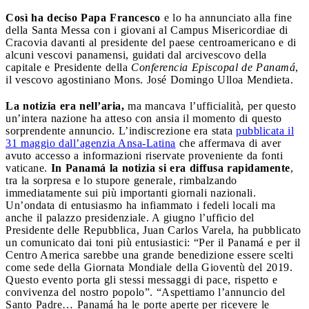
Così ha deciso Papa Francesco
e lo ha annunciato alla fine
della Santa Messa con i giovani al Campus Misericordiae di
Cracovia davanti al presidente del paese centroamericano e di
alcuni vescovi panamensi, guidati dal arcivescovo della
capitale e Presidente della
Conferencia Episcopal de Panamá
,
il vescovo agostiniano Mons. José Domingo Ulloa Mendieta.
La notizia era nell’aria,
ma mancava l’ufficialità, per questo
un’intera nazione ha atteso con ansia il momento di questo
sorprendente annuncio. L’indiscrezione era stata
pubblicata il
31 maggio dall’agenzia Ansa-Latina
che affermava di aver
avuto accesso a informazioni riservate proveniente da fonti
vaticane.
In Panamá la notizia si era diffusa rapidamente
,
tra la sorpresa e lo stupore generale, rimbalzando
immediatamente sui più importanti giornali nazionali.
Un’ondata di entusiasmo ha infiammato i fedeli locali ma
anche il palazzo presidenziale. A giugno l’ufficio del
Presidente delle Repubblica, Juan Carlos Varela, ha pubblicato
un comunicato dai toni più entusiastici: “Per il Panamá e per il
Centro America sarebbe una grande benedizione essere scelti
come sede della Giornata Mondiale della Gioventù del 2019.
Questo evento porta gli stessi messaggi di pace, rispetto e
convivenza del nostro popolo”. “Aspettiamo l’annuncio del
Santo Padre… Panamá ha le porte aperte per ricevere le