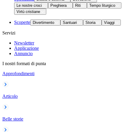
Le nostre croci
Preghiera
Riti
Tempo liturgico
Virtù cristiane
Scoperte
Divertimento
Santuari
Storia
Viaggi
Servizi
Newsletter
Applicazione
Annuncio
I nostri formati di punta
Approfondimenti
Articolo
Belle storie