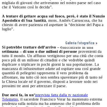
migliaia di giovani che arriveranno nel nostro paese nel caso
che il Vaticano così lo decida”.
A tentare di gettare acqua sul fuoco, però, è stato il Nunzio
Apostolico di Sua Santità
, mons. Andrés Carrascosa, che ha
chiesto di avere pazienza ed aspettare la “decisione del Papa a
luglio”.
Galleria fotografica
Si potrebbe trattare dell’arrivo – concentrato in una
settimana – di uno o due milioni di persone
provenienti da
tutto il mondo. Un afflusso vertiginoso per una città che conta
poco più di un milione di cittadini e che vedrebbe quindi
duplicare o triplicare in pochi giorni la sua popolazione. La
mancanza di infrastrutture adatte ad ospitare una così grande
quantità di pellegrini rappresenta il vero problema da
affrontare, ma tutto ciò non sembra spaventare più di tanto né
la Chiesa locale né il governo, disposti a lavorare sodo nei
prossimi tre anni per attrezzare il paese.
Due mesi fa, in un’
intervista fatta dalla tv nazionale
Telemetro
, il sacerdote Francisco Verar ha mantenuto estrema
prudenza sulla notizia ma ha ammesso che il problema dello