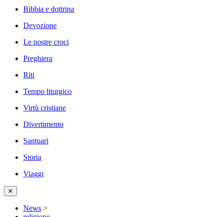
Bibbia e dottrina
Devozione
Le nostre croci
Preghiera
Riti
Tempo liturgico
Virtù cristiane
Divertimento
Santuari
Storia
Viaggi
✕
News
>
religione