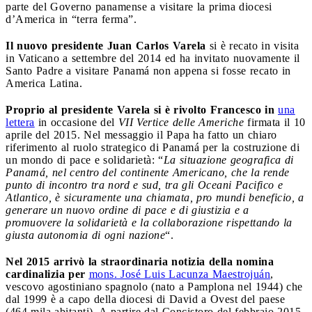
parte del Governo panamense a visitare la prima diocesi
d’America in “terra ferma”.
Il nuovo presidente Juan Carlos Varela
si è recato in visita
in Vaticano a settembre del 2014 ed ha invitato nuovamente il
Santo Padre a visitare Panamá non appena si fosse recato in
America Latina.
Proprio al presidente Varela si è rivolto Francesco in
una
lettera
in occasione del
VII Vertice delle Americhe
firmata il 10
aprile del 2015. Nel messaggio il Papa ha fatto un chiaro
riferimento al ruolo strategico di Panamá per la costruzione di
un mondo di pace e solidarietà: “
La situazione geografica di
Panamá, nel centro del continente Americano, che la rende
punto di incontro tra nord e sud, tra gli Oceani Pacifico e
Atlantico, è sicuramente una chiamata, pro mundi beneficio, a
generare un nuovo ordine di pace e di giustizia e a
promuovere la solidarietà e la collaborazione rispettando la
giusta autonomia di ogni nazione
“.
Nel 2015 arrivò la straordinaria notizia della nomina
cardinalizia per
mons. José Luis Lacunza Maestrojuán
,
vescovo agostiniano spagnolo (nato a Pamplona nel 1944) che
dal 1999 è a capo della diocesi di David a Ovest del paese
(464 mila abitanti). A partire dal Concistoro del febbraio 2015