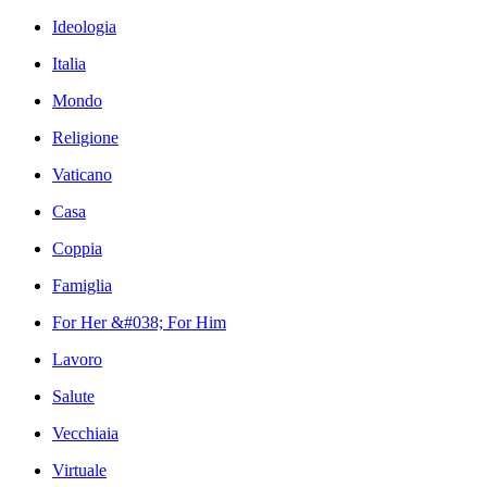
Ideologia
Italia
Mondo
Religione
Vaticano
Casa
Coppia
Famiglia
For Her &#038; For Him
Lavoro
Salute
Vecchiaia
Virtuale