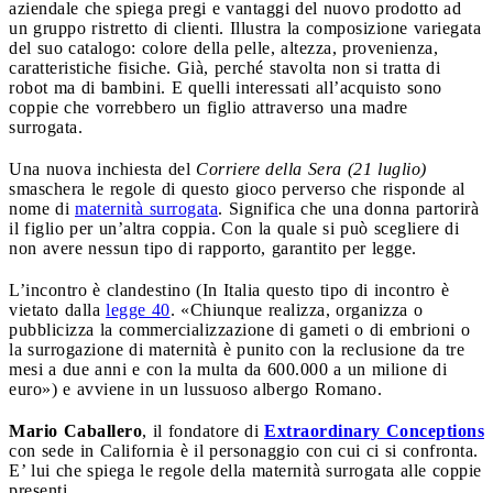
aziendale che spiega pregi e vantaggi del nuovo prodotto ad
un gruppo ristretto di clienti. Illustra la composizione variegata
del suo catalogo: colore della pelle, altezza, provenienza,
caratteristiche fisiche. Già, perché stavolta non si tratta di
robot ma di bambini. E quelli interessati all’acquisto sono
coppie che vorrebbero un figlio attraverso una madre
surrogata.
Una nuova inchiesta del
Corriere della Sera (21 luglio)
smaschera le regole di questo gioco perverso che risponde al
nome di
maternità surrogata
. Significa che una donna partorirà
il figlio per un’altra coppia. Con la quale si può scegliere di
non avere nessun tipo di rapporto, garantito per legge.
L’incontro è clandestino (In Italia questo tipo di incontro è
vietato dalla
legge 40
. «Chiunque realizza, organizza o
pubblicizza la commercializzazione di gameti o di embrioni o
la surrogazione di maternità è punito con la reclusione da tre
mesi a due anni e con la multa da 600.000 a un milione di
euro») e avviene in un lussuoso albergo Romano.
Mario Caballero
, il fondatore di
Extraordinary Conceptions
con sede in California è il personaggio con cui ci si confronta.
E’ lui che spiega le regole della maternità surrogata alle coppie
presenti.