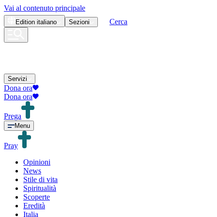
Vai al contenuto principale
Cerca
Edition
italiano
Sezioni
Servizi
Dona ora
Dona ora
Prega
Menu
Pray
Opinioni
News
Stile di vita
Spiritualità
Scoperte
Eredità
Italia