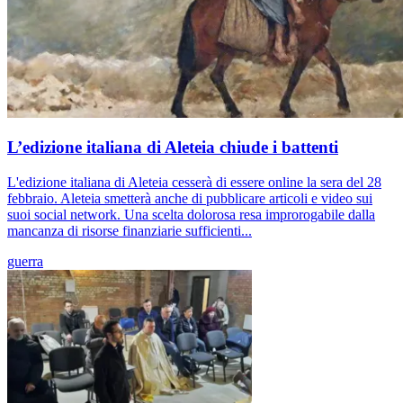
L’edizione italiana di Aleteia chiude i battenti
L'edizione italiana di Aleteia cesserà di essere online la sera del 28
febbraio. Aleteia smetterà anche di pubblicare articoli e video sui
suoi social network. Una scelta dolorosa resa improrogabile dalla
mancanza di risorse finanziarie sufficienti...
guerra