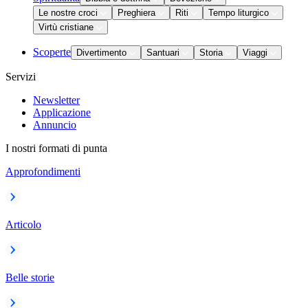
Le nostre croci
Preghiera
Riti
Tempo liturgico
Virtù cristiane
Scoperte
Divertimento
Santuari
Storia
Viaggi
Servizi
Newsletter
Applicazione
Annuncio
I nostri formati di punta
Approfondimenti
Articolo
Belle storie