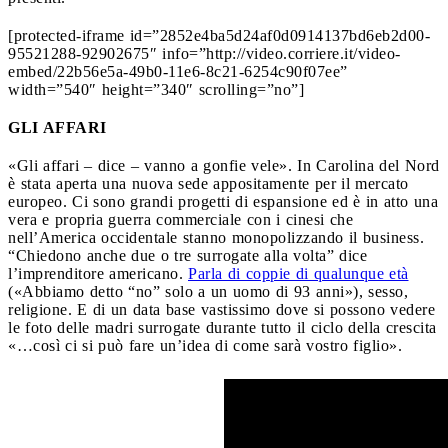
[protected-iframe id=”2852e4ba5d24af0d0914137bd6eb2d00-
95521288-92902675″ info=”http://video.corriere.it/video-
embed/22b56e5a-49b0-11e6-8c21-6254c90f07ee”
width=”540″ height=”340″ scrolling=”no”]
GLI AFFARI
«Gli affari – dice – vanno a gonfie vele». In Carolina del Nord
è stata aperta una nuova sede appositamente per il mercato
europeo. Ci sono grandi progetti di espansione ed è in atto una
vera e propria guerra commerciale con i cinesi che
nell’America occidentale stanno monopolizzando il business.
“Chiedono anche due o tre surrogate alla volta” dice
l’imprenditore americano.
Parla di coppie di qualunque età
(«Abbiamo detto “no” solo a un uomo di 93 anni»), sesso,
religione. E di un data base vastissimo dove si possono vedere
le foto delle madri surrogate durante tutto il ciclo della crescita
«…così ci si può fare un’idea di come sarà vostro figlio».