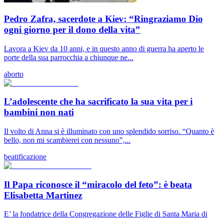
Pedro Zafra, sacerdote a Kiev: “Ringraziamo Dio
ogni giorno per il dono della vita”
Lavora a Kiev da 10 anni, e in questo anno di guerra ha aperto le
porte della sua parrocchia a chiunque ne...
aborto
L’adolescente che ha sacrificato la sua vita per i
bambini non nati
Il volto di Anna si è illuminato con uno splendido sorriso. “Quanto è
bello, non mi scambierei con nessuno”,...
beatificazione
Il Papa riconosce il “miracolo del feto”: è beata
Elisabetta Martinez
E’ la fondatrice della Congregazione delle Figlie di Santa Maria di