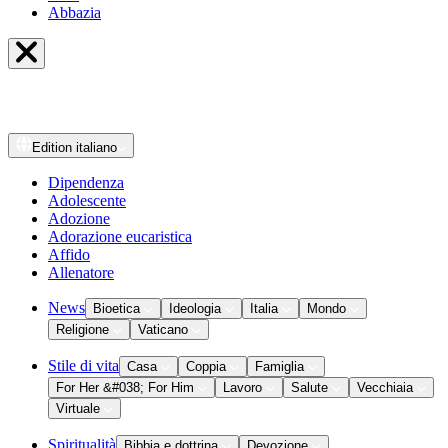
Abbazia
Edition
italiano
Dipendenza
Adolescente
Adozione
Adorazione eucaristica
Affido
Allenatore
News
Bioetica
Ideologia
Italia
Mondo
Religione
Vaticano
Stile di vita
Casa
Coppia
Famiglia
For Her &#038; For Him
Lavoro
Salute
Vecchiaia
Virtuale
Spiritualità
Bibbia e dottrina
Devozione