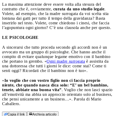
La massima attenzione deve essere volta alla stesura del
contratto che è, ovviamente,
curata da uno studio legale
.
Volete, ad esempio, che la madre surrogata da voi scelta stia
lontana dai gatti per tutto il tempo della gravidanza? Basta
inserirlo nel testo. Volete, come chiedono i cinesi, che faccia
l’agopuntura ogni giorno? C’è una clausola anche per questo.
LE PSICOLOGHE
A sincerarsi che tutto proceda secondo gli accordi non è un
avvocato ma un gruppo di psicologhe. Che hanno anche il
compito di evitare qualunque legame emotivo con il bambino
che portano in grembo. «
Ogni madre surrogata
è assistita da
una dottoressa che tutti i giorni le dice: come stai? Come ti
senti oggi? Ricordati che il bambino non è tuo».
«
Io voglio che con vostro figlio non ci faccia proprio
niente, che quando nasca dica solo: “E’ un bel bambino,
tenete, abbiate una buona vita”
. Voglio che non lasci spazio
all’emotività ma abbia un approccio orientato solo al business,
che pensi unicamente a un business…». Parola di Mario
Caballero.
Copia il link
Archivia articolo