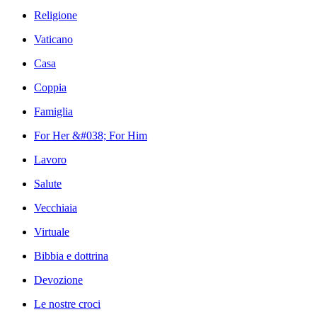
Religione
Vaticano
Casa
Coppia
Famiglia
For Her &#038; For Him
Lavoro
Salute
Vecchiaia
Virtuale
Bibbia e dottrina
Devozione
Le nostre croci