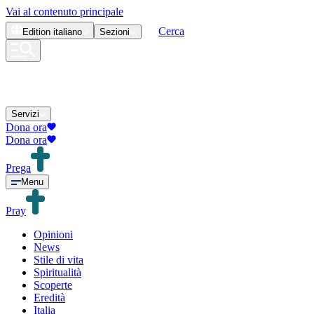
Vai al contenuto principale
Cerca
Edition
italiano
Sezioni
Servizi
Dona ora
Dona ora
Prega
Menu
Pray
Opinioni
News
Stile di vita
Spiritualità
Scoperte
Eredità
Italia