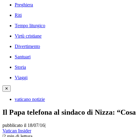
Preghiera
Riti
Tempo liturgico
Virtù cristiane
Divertimento
Santuari
Storia
Viaggi
✕
vaticano notizie
Il Papa telefona al sindaco di Nizza: “Cosa
pubblicato il 18/07/16
|
Vatican Insider
|
2
min di lettura