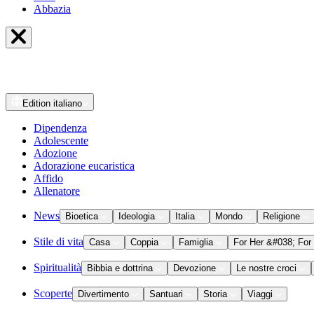
Abbazia
Edition
italiano
Dipendenza
Adolescente
Adozione
Adorazione eucaristica
Affido
Allenatore
News
Bioetica
Ideologia
Italia
Mondo
Religione
Stile di vita
Casa
Coppia
Famiglia
For Her &#038; For
Spiritualità
Bibbia e dottrina
Devozione
Le nostre croci
Scoperte
Divertimento
Santuari
Storia
Viaggi