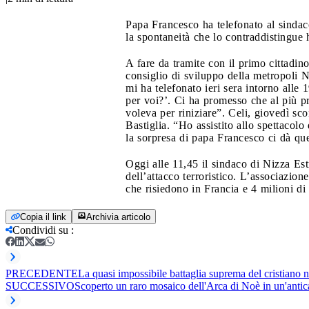
Papa Francesco ha telefonato al sindaco 
la spontaneità che lo contraddistingue h
A fare da tramite con il primo cittadin
consiglio di sviluppo della metropoli 
mi ha telefonato ieri sera intorno alle
per voi?’. Ci ha promesso che al più pr
voleva per riniziare”. Celi, giovedì sco
Bastiglia. “Ho assistito allo spettacolo
la sorpresa di papa Francesco ci dà que
Oggi alle 11,45 il sindaco di Nizza Est
dell’attacco terroristico. L’associazion
che risiedono in Francia e 4 milioni di
Copia il link
Archivia articolo
Condividi su
:
PRECEDENTE
La quasi impossibile battaglia suprema del cristiano n
SUCCESSIVO
Scoperto un raro mosaico dell'Arca di Noè in un'anti