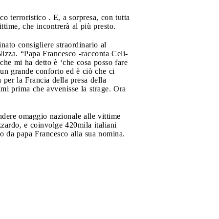
o terroristico . E, a sorpresa, con tutta
ttime, che incontrerà al più presto.
nato consigliere straordinario al
Nizza. “Papa Francesco -racconta Celi-
 che mi ha detto è ‘che cosa posso fare
 un grande conforto ed è ciò che ci
 per la Francia della presa della
timi prima che avvenisse la strage. Ora
endere omaggio nazionale alle vittime
izzardo, e coinvolge 420mila italiani
prio da papa Francesco alla sua nomina.