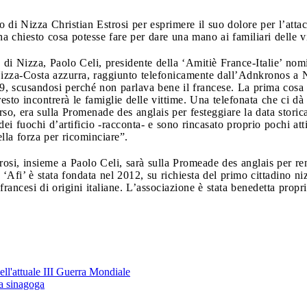
di Nizza Christian Estrosi per esprimere il suo dolore per l’attacc
a chiesto cosa potesse fare per dare una mano ai familiari delle vi
o di Nizza, Paolo Celi, presidente della ‘Amitiè France-Italie’ nomi
Nizza-Costa azzurra, raggiunto telefonicamente dall’Adnkronos a 
 19, scusandosi perché non parlava bene il francese. La prima cosa
esto incontrerà le famiglie delle vittime. Una telefonata che ci dà
rso, era sulla Promenade des anglais per festeggiare la data storica
 dei fuochi d’artificio -racconta- e sono rincasato proprio pochi at
lla forza per ricominciare”.
rosi, insieme a Paolo Celi, sarà sulla Promeade des anglais per r
e ‘Afi’ è stata fondata nel 2012, su richiesta del primo cittadino n
 francesi di origini italiane. L’associazione è stata benedetta pro
ell'attuale III Guerra Mondiale
ca sinagoga