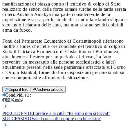
manifestazioni di piazza contro il tentativo di colpo di Stato
realizzato da settori delle forze armate turche nella tarda serata
di ieri. Anche a Antakya una parte considerevole della
popolazione è scesa per le strade del centro lanciando slogan e
suonando i clacson delle auto, ma non si sono sentiti colpi di
arma da fuoco.
Fonti del Patriarcato Ecumenico di Costantinopoli riferiscono
inoltre a Fides che nelle ore concitate del tentativo di colpo di
Stato il Patriarca Ecumenico di Costantinopoli Bartolomeo,
attualmente all’estero per un periodo di riposo, ha fatto
pervenire un messaggio alle persone (ecclesiastici e laici)
attualmente presenti nella sede patriarcale affacciata sul Corno
d’Oro, a Istanbul, fornendo loro disposizioni precauzionali su
come comportarsi e affrontare la situazione.
Copia il link
Archivia articolo
Condividi su
:
PRECEDENTE
Lorefice alla città: “Palermo non si tocca!”
SUCCESSIVO
Vale la pena di scoprire perché esisto?