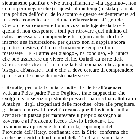
sicuramente pacifica e vive tranquillamente –ha aggiunto–, non
si può però negare che (in questi ultimi tempi) è stata praticata
una politica dell’odio, dello scontro e questo evidentemente ad
un certo momento porta ad una deflagrazione più grande.
Credo che sinceramente l’unica cosa intelligente da fare è
quella di non esasperare i toni per ritrovare quel minimo di
calma necessaria a comprendere le ragioni anche di chi è
insorto: una insurrezione, per quanto non si sappia ancora
quanto sia estesa, è indice sicuramente sempre di un
malessere». E «l’arma del dialogo», ha concluso, «è l’unica
che può assicurare un vivere civile. Quindi da parte della
Chiesa credo che sarà unanime la testimonianza che, appunto,
bisogna abbassare i toni e che si deve cercare di comprendere
quali siano le cause di questo malessere».
«Stanotte, per tutta la tutta la notte –ha detto all’agenzia
vaticana Fides padre Paolo Pugliese, frate cappuccino che
svolge il suo servizio pastorale presso la parrocchia cattolica di
Antakya– dagli altoparlanti delle moschee, oltre alle preghiere,
gli imam a intervalli brevi facevano appelli invitando tutti a
scendere in piazza per manifestare il proprio sostegno al
governo e al Presidente Recep Tayyip Erdogan». La
testimonianza proveniente dalla città, capoluogo della
Provincia dell’Hatay, confinante con la Siria, conferma che
anche nei centri urbani minori della Turchia ci sono state