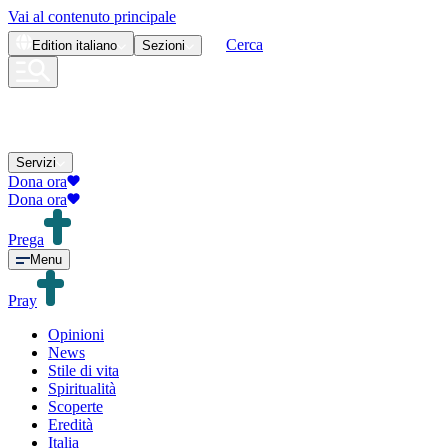
Vai al contenuto principale
Cerca
Edition
italiano
Sezioni
Servizi
Dona ora
Dona ora
Prega
Menu
Pray
Opinioni
News
Stile di vita
Spiritualità
Scoperte
Eredità
Italia