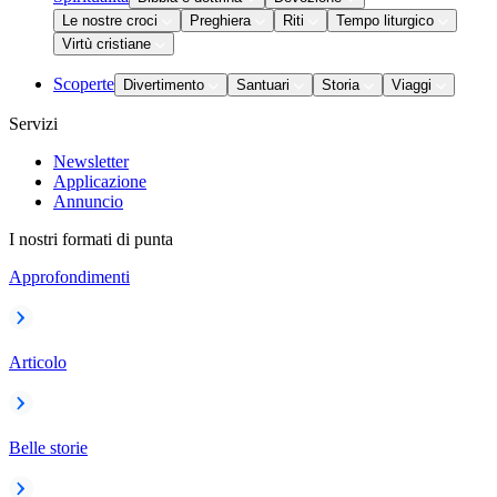
Le nostre croci
Preghiera
Riti
Tempo liturgico
Virtù cristiane
Scoperte
Divertimento
Santuari
Storia
Viaggi
Servizi
Newsletter
Applicazione
Annuncio
I nostri formati di punta
Approfondimenti
Articolo
Belle storie