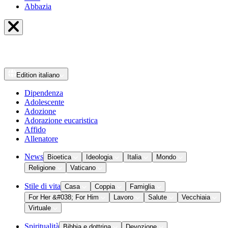
Abbazia
Edition
italiano
Dipendenza
Adolescente
Adozione
Adorazione eucaristica
Affido
Allenatore
News
Bioetica
Ideologia
Italia
Mondo
Religione
Vaticano
Stile di vita
Casa
Coppia
Famiglia
For Her &#038; For Him
Lavoro
Salute
Vecchiaia
Virtuale
Spiritualità
Bibbia e dottrina
Devozione