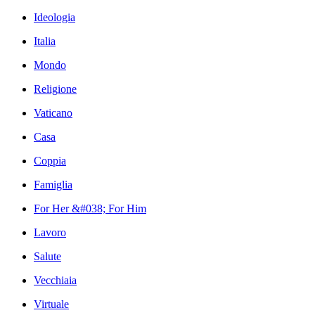
Ideologia
Italia
Mondo
Religione
Vaticano
Casa
Coppia
Famiglia
For Her &#038; For Him
Lavoro
Salute
Vecchiaia
Virtuale