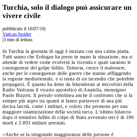
Turchia, solo il dialogo può assicurare un
vivere civile
pubblicato il 16/07/16
|
Vatican Insider
|
3
min di lettura
In Turchia la giornata di oggi è iniziata con una calma piatta.
Tutti sanno che Erdogan ha preso in mano la situazione, ma si
attende di vedere come evolverà la vicenda e quali saranno le
conseguenze del golpe fallito. Tuttavia, cresce il malessere,
anche per le conseguenze delle guerre che stanno affliggendo
la regione mediorientale, e si tratta di un incendio che potrebbe
propagarsi. È quanto ha detto da Iskenderun ai microfoni della
Radio Vaticana il vicario apostolico di Anatolia, monsignor
Paolo Bizzeti. Il presule sottolinea anche il confronto che si fa
sempre più aspro tra quanti si fanno portavoce di una più
decisa laicità, come i militari, e coloro che premono per una
maggiore islamizzazione della società turca. L’ultimo bilancio
dopo il tentativo fallito di colpo di Stato avvenuto ieri è di 190
morti e 2.893 militari arrestati.
«Anche se la stragrande maggioranza delle persone è