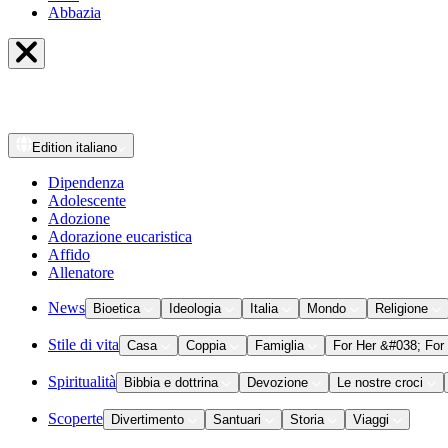
Abbazia
Edition
italiano
Dipendenza
Adolescente
Adozione
Adorazione eucaristica
Affido
Allenatore
News
Bioetica
Ideologia
Italia
Mondo
Religione
Stile di vita
Casa
Coppia
Famiglia
For Her &#038; For
Spiritualità
Bibbia e dottrina
Devozione
Le nostre croci
Scoperte
Divertimento
Santuari
Storia
Viaggi