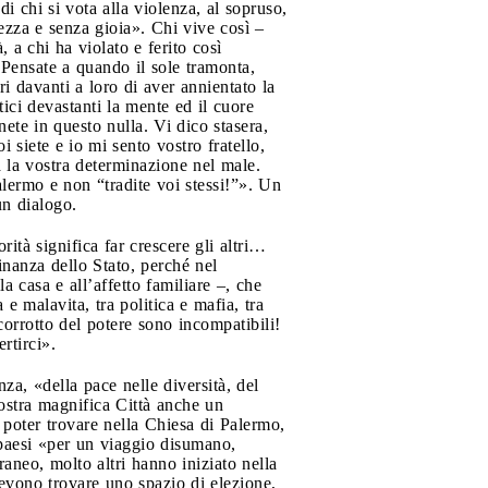
i chi si vota alla violenza, al sopruso,
llezza e senza gioia». Chi vive così –
, a chi ha violato e ferito così
 Pensate a quando il sole tramonta,
eri davanti a loro di aver annientato la
tici devastanti la mente ed il cuore
nete in questo nulla. Vi dico stasera,
 siete e io mi sento vostro fratello,
a la vostra determinazione nel male.
lermo e non “tradite voi stessi!”». Un
 un dialogo.
rità significa far crescere gli altri…
inanza dello Stato, perché nel
la casa e all’affetto familiare –, che
 e malavita, tra politica e mafia, tra
corrotto del potere sono incompatibili!
ertirci».
nza, «della pace nelle diversità, del
nostra magnifica Città anche un
o poter trovare nella Chiesa di Palermo,
o paesi «per un viaggio disumano,
raneo, molto altri hanno iniziato nella
evono trovare uno spazio di elezione,