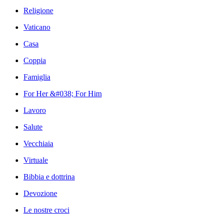
Religione
Vaticano
Casa
Coppia
Famiglia
For Her &#038; For Him
Lavoro
Salute
Vecchiaia
Virtuale
Bibbia e dottrina
Devozione
Le nostre croci