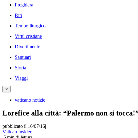
Preghiera
Riti
Tempo liturgico
Virtù cristiane
Divertimento
Santuari
Storia
Viaggi
✕
vaticano notizie
Lorefice alla città: “Palermo non si tocca!
pubblicato il 16/07/16
|
Vatican Insider
|
5
min di lettura