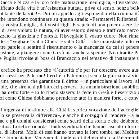
Dacca e Nizza e la loro folle maturazione ideologica, «l’esistenza d
nificato della vita è un’esistenza buttata, priva di senso, senza be
titante della vita!». Poi un appello agli esponenti della criminalità
 che intendono continuare su questa strada: «Fermatevi! Riflettete!
la vostra famiglia, dai vostri figli. E sapete di non poter essere fi
 di aver violato la natura, di aver estorto denaro e trafficato narco
zato la giustizia e l’onestà. Risvegliate il vostro cuore. Non rima
 a “vegliare” sulla Chiesa e sulla Città – che nonostante tutto voi
tre parole, a sentire il risentimento o la mancanza da cui si gener
casione, a piangere come Gesù ma anche a sperare. Non tradite Pa
 Puglisi rivolse ai boss di Brancaccio nel tentativo di instaurare
orefice ha precisato che «l’autorità c’è per far crescere, avere auto
 stessi per Palermo! Perché a Palermo si senta la giornaliera vic
 una presenza che garantisca il diritto – in particolare al lavoro, al
bole, che stronchi gli intrecci perversi tra amministrazione pubblica
a detto forte e io lo ripeto stasera: la fede in Gesù e l’esercizio 
 noi come Chiesa dobbiamo prenderne atto in maniera forte, e conv
l’urgenza di restituire alla Città la storica vocazione dell’accoglie
olo se preserva la differenza», e anche il coraggio di rendere «la 
onne e gli uomini considerati come scarti della storia e che debbon
erto». Lorefice ricorda i tanti sventurati che hanno lasciato i lor
re, di libertà. Molti di essi hanno trovato la loro tomba nel Mediter
ile e tormentato». Vengono da tante parti del mondo, e a Palermo d