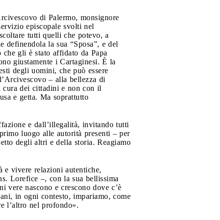
’Arcivescovo di Palermo, monsignore
servizio episcopale svolti nel
oltare tutti quelli che potevo, a
ale definendola la sua “Sposa”, e del
o che gli è stato affidato da Papa
ono giustamente i Cartaginesi. È la
esti degli uomini, che può essere
l’Arcivescovo – alla bellezza di
cura dei cittadini e non con il
usa e getta. Ma soprattutto
zione e dall’illegalità, invitando tutti
primo luogo alle autorità presenti – per
etto degli altri e della storia. Reagiamo
 e vivere relazioni autentiche,
s. Lorefice –, con la sua bellissima
zioni vere nascono e crescono dove c’è
giovani, in ogni contesto, impariamo, come
are l’altro nel profondo».