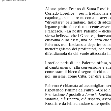
Al suo primo Festino di Santa Rosalia,
Corrado Lorefice – per il tradizionale s
capoluogo siciliano: racconta di aver c
“diventare” palermitano, figlio di adozi
legame profondo e riconoscente avvertito
Francesco. «La nostra Palermo – dichia
stessa bellezza che i Greci esprimevan
custodita o insidiata, una bellezza che
Palermo, non lasciamola deperire come s
menefreghismo dei profittatori, con com
difendiamola da chi vuole attaccarla i
Lorefice parla di una Palermo offesa, st
al cambiamento, alla conversione e alla
contrastare il bieco disegno di chi non 
noi, insieme, come Città, per dire a c
Palermo è chiamata ad assomigliare semp
rispettando l’anima dell’altro. «Ce lo 
Esortazione Apostolica
Amoris Laetiti
sintonia, c’è finezza, c’è rispetto, asco
Rosalia e da lei, ad andare oltre quello