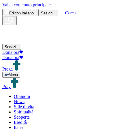
Vai al contenuto principale
Cerca
Edition
italiano
Sezioni
Servizi
Dona ora
Dona ora
Prega
Menu
Pray
Opinioni
News
Stile di vita
Spiritualità
Scoperte
Eredità
Italia