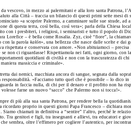
 da vescovo, in mezzo ai palermitani e alla loro santa Patrona, l
aluto alla Città – traccia un bilancio di questi primi sette mesi di 
ominciato «a scoprire Palermo, a camminare sulle sue strade, ad asc
one di questa terra, così bella, così vera»; parla della Chiesa loc
 con i presbiteri, i religiosi, i seminaristi e tutto il popolo di Di
ra Lorefice – è bella come Rosalia. Zyz, cioè “fiore”, la chiamar
o con la parola
kalón
», una bellezza che nasce dalle scelte e dai g
 va rispettata e conservata con amore. «Non abituiamoci – precisa 
e non ci riguardasse! Rispettiamola nei fatti, ogni giorno, con la 
portamenti quotidiani di civiltà e non con la trascuratezza di chi 
n maniera massiccia e criminale».
retta dai nemici, macchiata ancora di sangue, segnata dalla sopraffa
 responsabilità. «Facciamo tutto quel che è possibile – lo dico in 
guarda in faccia nulla, di chi per il denaro e il profitto non ha risp
hi volesse farne un nuovo “sacco” che Palermo non si tocca!».
re di più alla sua santa Patrona, per rendere bella la quotidianità
ha ricordato proprio in questi giorni Papa Francesco – dichiara mon
a
. Siamo chiamati in definitiva a “sentire” l’altro, perché le rela
lto. Tra genitori e figli, tra insegnanti e allievi, tra educatori e 
 che sembra, oltre l’effimero per cogliere l’autentico, per incontr