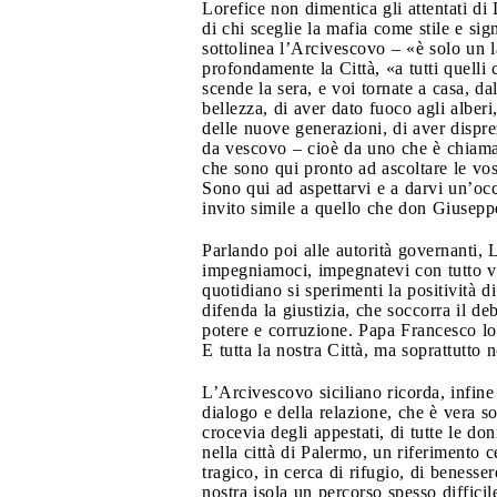
Lorefice non dimentica gli attentati di 
di chi sceglie la mafia come stile e sig
sottolinea l’Arcivescovo – «è solo un la
profondamente la Città, «a tutti quelli
scende la sera, e voi tornate a casa, dal
bellezza, di aver dato fuoco agli alberi,
delle nuove generazioni, di aver disprez
da vescovo – cioè da uno che è chiamato
che sono qui pronto ad ascoltare le vos
Sono qui ad aspettarvi e a darvi un’oc
invito simile a quello che don Giuseppe
Parlando poi alle autorità governanti, L
impegniamoci, impegnatevi con tutto voi
quotidiano si sperimenti la positività di
difenda la giustizia, che soccorra il de
potere e corruzione. Papa Francesco lo h
E tutta la nostra Città, ma soprattutto
L’Arcivescovo siciliano ricorda, infine 
dialogo e della relazione, che è vera s
crocevia degli appestati, di tutte le d
nella città di Palermo, un riferimento c
tragico, in cerca di rifugio, di benesse
nostra isola un percorso spesso diffic