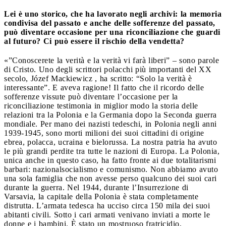
Lei è uno storico, che ha lavorato negli archivi: la memoria
condivisa del passato e anche delle sofferenze del passato,
può diventare occasione per una riconciliazione che guardi
al futuro? Ci può essere il rischio della vendetta?
«”Conoscerete la verità e la verità vi farà liberi” – sono parole
di Cristo. Uno degli scrittori polacchi più importanti del XX
secolo, Józef Mackiewicz , ha scritto: “Solo la verità è
interessante”. E aveva ragione! Il fatto che il ricordo delle
sofferenze vissute può diventare l’occasione per la
riconciliazione testimonia in miglior modo la storia delle
relazioni tra la Polonia e la Germania dopo la Seconda guerra
mondiale. Per mano dei nazisti tedeschi, in Polonia negli anni
1939-1945, sono morti milioni dei suoi cittadini di origine
ebrea, polacca, ucraina e bielorussa. La nostra patria ha avuto
le più grandi perdite tra tutte le nazioni di Europa. La Polonia,
unica anche in questo caso, ha fatto fronte ai due totalitarismi
barbari: nazionalsocialismo e comunismo. Non abbiamo avuto
una sola famiglia che non avesse perso qualcuno dei suoi cari
durante la guerra. Nel 1944, durante l’Insurrezione di
Varsavia, la capitale della Polonia è stata completamente
distrutta. L’armata tedesca ha ucciso circa 150 mila dei suoi
abitanti civili. Sotto i cari armati venivano inviati a morte le
donne e i bambini. È stato un mostruoso fratricidio,