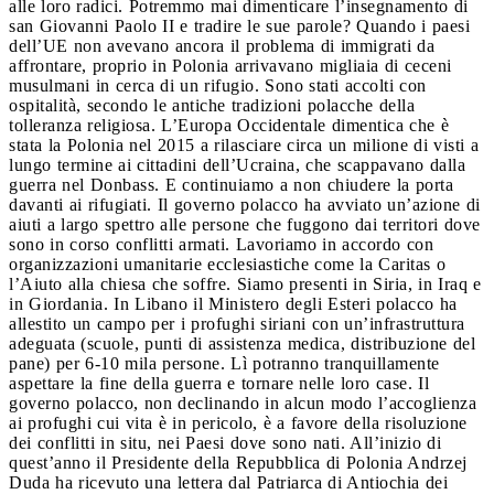
alle loro radici. Potremmo mai dimenticare l’insegnamento di
san Giovanni Paolo II e tradire le sue parole? Quando i paesi
dell’UE non avevano ancora il problema di immigrati da
affrontare, proprio in Polonia arrivavano migliaia di ceceni
musulmani in cerca di un rifugio. Sono stati accolti con
ospitalità, secondo le antiche tradizioni polacche della
tolleranza religiosa. L’Europa Occidentale dimentica che è
stata la Polonia nel 2015 a rilasciare circa un milione di visti a
lungo termine ai cittadini dell’Ucraina, che scappavano dalla
guerra nel Donbass. E continuiamo a non chiudere la porta
davanti ai rifugiati. Il governo polacco ha avviato un’azione di
aiuti a largo spettro alle persone che fuggono dai territori dove
sono in corso conflitti armati. Lavoriamo in accordo con
organizzazioni umanitarie ecclesiastiche come la Caritas o
l’Aiuto alla chiesa che soffre. Siamo presenti in Siria, in Iraq e
in Giordania. In Libano il Ministero degli Esteri polacco ha
allestito un campo per i profughi siriani con un’infrastruttura
adeguata (scuole, punti di assistenza medica, distribuzione del
pane) per 6-10 mila persone. Lì potranno tranquillamente
aspettare la fine della guerra e tornare nelle loro case. Il
governo polacco, non declinando in alcun modo l’accoglienza
ai profughi cui vita è in pericolo, è a favore della risoluzione
dei conflitti in situ, nei Paesi dove sono nati. All’inizio di
quest’anno il Presidente della Repubblica di Polonia Andrzej
Duda ha ricevuto una lettera dal Patriarca di Antiochia dei