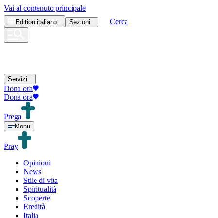
Vai al contenuto principale
Cerca
Edition
italiano
Sezioni
Servizi
Dona ora
Dona ora
Prega
Menu
Pray
Opinioni
News
Stile di vita
Spiritualità
Scoperte
Eredità
Italia