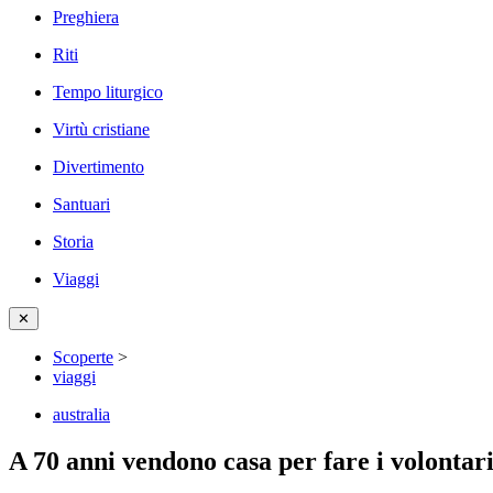
Preghiera
Riti
Tempo liturgico
Virtù cristiane
Divertimento
Santuari
Storia
Viaggi
✕
Scoperte
>
viaggi
australia
A 70 anni vendono casa per fare i volontari