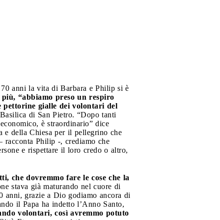
70 anni la vita di Barbara e Philip si è
 più, “abbiamo preso un respiro
pettorine gialle dei volontari del
 Basilica di San Pietro. “Dopo tanti
o economico, è straordinario” dice
a e della Chiesa per il pellegrino che
 racconta Philip -, crediamo che
sone e rispettare il loro credo o altro,
ti, che dovremmo fare le cose che la
ne stava già maturando nel cuore di
 70 anni, grazie a Dio godiamo ancora di
ando il Papa ha indetto l’Anno Santo,
ando volontari, così avremmo potuto