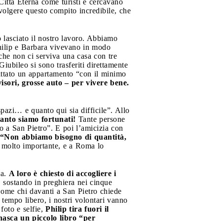
 Città Eterna come turisti e cercavano
svolgere questo compito incredibile, che
 lasciato il nostro lavoro. Abbiamo
Philip e Barbara vivevano in modo
he non ci serviva una casa con tre
Giubileo si sono trasferiti direttamente
fittato un appartamento “con il minimo
isori, grosse auto – per vivere bene.
pazi… e quanto qui sia difficile”. Allo
anto siamo fortunati!
Tante persone
mo a San Pietro”. E poi l’amicizia con
“Non abbiamo bisogno di quantità,
molto importante, e a Roma lo
ia.
A loro è chiesto di accogliere i
, sostando in preghiera nei cinque
 Come chi davanti a San Pietro chiede
tempo libero, i nostri volontari vanno
foto e selfie,
Philip tira fuori il
nasca un piccolo libro “per