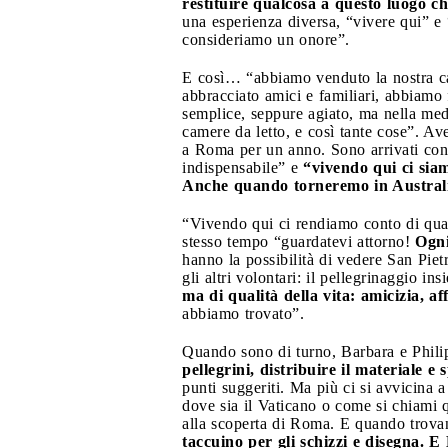
restituire qualcosa a questo luogo c
una esperienza diversa, “vivere qui” e 
consideriamo un onore”.
E così… “abbiamo venduto la nostra cas
abbracciato amici e familiari, abbiamo
semplice, seppure agiato, ma nella me
camere da letto, e così tante cose”. Ave
a Roma per un anno. Sono arrivati con d
indispensabile” e
“vivendo qui ci siam
Anche quando torneremo in Australia
“Vivendo qui ci rendiamo conto di quant
stesso tempo “guardatevi attorno!
Ogni
hanno la possibilità di vedere San Piet
gli altri volontari: il pellegrinaggio 
ma di qualità della vita: amicizia, aff
abbiamo trovato”.
Quando sono di turno, Barbara e Philip 
pellegrini, distribuire il materiale e
punti suggeriti. Ma più ci si avvicina 
dove sia il Vaticano o come si chiami 
alla scoperta di Roma. E quando trovan
taccuino per gli schizzi e disegna. 