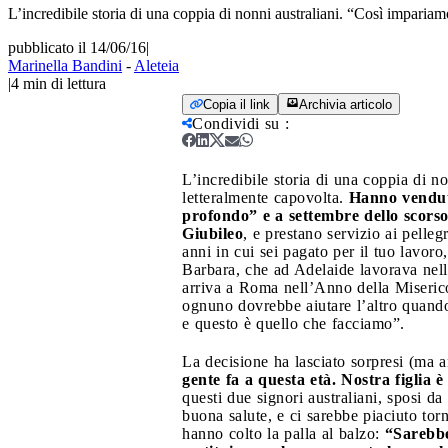
L’incredibile storia di una coppia di nonni australiani. “Così impariam
pubblicato il 14/06/16
|
Marinella Bandini
-
Aleteia
|
4
min di lettura
Copia il link
Archivia articolo
Condividi su
:
L’incredibile storia di una coppia di n
letteralmente capovolta.
Hanno venduto
profondo” e a settembre dello scorso 
Giubileo
, e prestano servizio ai pelle
anni in cui sei pagato per il tuo lavoro
Barbara, che ad Adelaide lavorava nell’e
arriva a Roma nell’Anno della Miseric
ognuno dovrebbe aiutare l’altro quando è
e questo è quello che facciamo”.
La decisione ha lasciato sorpresi (ma a
gente fa a questa età. Nostra figlia è
questi due signori australiani, sposi d
buona salute, e ci sarebbe piaciuto to
hanno colto la palla al balzo:
“Sarebbe