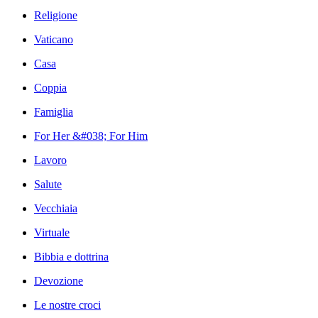
Religione
Vaticano
Casa
Coppia
Famiglia
For Her &#038; For Him
Lavoro
Salute
Vecchiaia
Virtuale
Bibbia e dottrina
Devozione
Le nostre croci