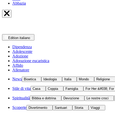
Abbazia
Edition
italiano
Dipendenza
Adolescente
Adozione
Adorazione eucaristica
Affido
Allenatore
News
Bioetica
Ideologia
Italia
Mondo
Religione
Stile di vita
Casa
Coppia
Famiglia
For Her &#038; For
Spiritualità
Bibbia e dottrina
Devozione
Le nostre croci
Scoperte
Divertimento
Santuari
Storia
Viaggi