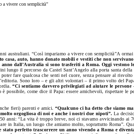
o a vivere con semplicità”
onni australiani. “Così impariamo a vivere con semplicità”
A ormai 
 casa, auto, hanno donato mobili e vestiti che non servivano
anno dall’Australia si sono trasferiti a Roma. Oggi vestono le 
grini lungo il percorso da Castel Sant’Angelo alla porta santa della
, poter fare qualcosa che senti nel cuore, senza pensare al risvolt
ditoria. Sono loro – e gli altri volontari – il primo volto del Pap
ordia.
“Ci sentiamo davvero privilegiati ad aiutare le persone
–
 possibile, come dice il Papa: essere amichevoli, rispettare le per
nche fieri) parenti e amici.
“Qualcuno ci ha detto che siamo mat
 molto orgogliosa di noi e anche i nostri due nipoti”.
La decisio
a 50 anni: “La vita è troppo breve, noi ci stavamo avvicinando ai
rnare in Italia, un luogo che amiamo molto, soprattutto Roma”. Qu
 stato perfetto trascorrere un anno vivendo a Roma e divent