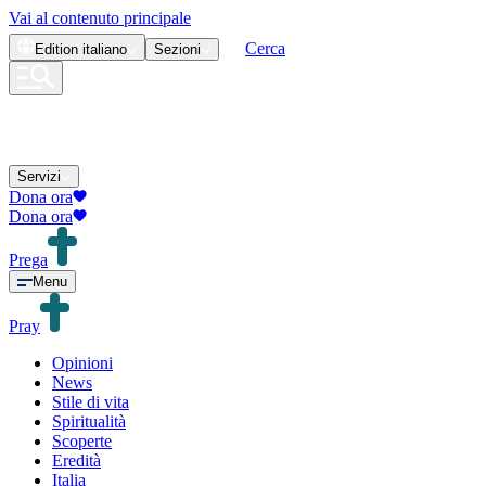
Vai al contenuto principale
Cerca
Edition
italiano
Sezioni
Servizi
Dona ora
Dona ora
Prega
Menu
Pray
Opinioni
News
Stile di vita
Spiritualità
Scoperte
Eredità
Italia