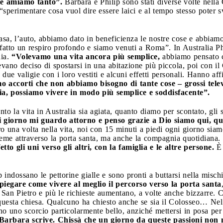
he amiamo tanto”.
Barbara e Philip sono stati diverse volte nella
“sperimentare cosa vuol dire essere laici e al tempo stesso poter 
a, l’auto, abbiamo dato in beneficienza le nostre cose e abbiamo
 fatto un respiro profondo e siamo venuti a Roma”. In Australia 
dia.
“Volevamo una vita ancora più semplice,
abbiamo pensato c
vano deciso di spostarsi in una abitazione più piccola, poi con il 
ue valigie con i loro vestiti e alcuni effetti personali. Hanno af
o accorti che non abbiamo bisogno di tante cose – grossi telev
, possiamo vivere in modo più semplice e soddisfacente”.
o la vita in Australia sia agiata, quanto diamo per scontato, gli s
 giorno mi guardo attorno e penso grazie a Dio siamo qui, qu
ro una volta nella vita, noi con 15 minuti a piedi ogni giorno sia
insieme attraverso la porta santa, ma anche la compagnia quotidiana.
etto gli uni verso gli altri, con la famiglia e le altre persone.
È 
indossano le pettorine gialle e sono pronti a buttarsi nella misch
 spiegare come vivere al meglio il percorso verso la porta santa
a San Pietro e più le richieste aumentano, a volte anche bizzarre.
questa chiesa. Qualcuno ha chiesto anche se sia il Colosseo… Nel 
o uno scorcio particolarmente bello, anziché mettersi in posa per 
E Barbara scrive. Chissà che un giorno da queste passioni non 