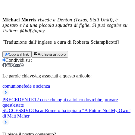
——-
Michael Morris
risiede a Denton (Texas, Stati Uniti), è
sposato e ha una piccola squadra di figlie. Si può seguire su
Twitter: @laffyjaphy.
[Traduzione dall’inglese a cura di Roberta Sciamplicotti]
Copia il link
Archivia articolo
Condividi su
:
Le parole chiave/tag associati a questo articolo:
comunione
fede e scienza
PRECEDENTE
12 cose che ogni cattolico dovrebbe provare
quest'estate
SUCCESSIVO
Oscar Romero ha ispirato “A Future Not My Own”
di Matt Maher
Ti piace il nostro contenuto?