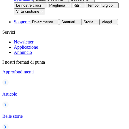
Le nostre croci
Preghiera
Riti
Tempo liturgico
Virtù cristiane
Scoperte
Divertimento
Santuari
Storia
Viaggi
Servizi
Newsletter
Applicazione
Annuncio
I nostri formati di punta
Approfondimenti
Articolo
Belle storie