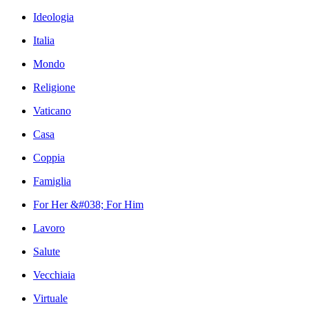
Ideologia
Italia
Mondo
Religione
Vaticano
Casa
Coppia
Famiglia
For Her &#038; For Him
Lavoro
Salute
Vecchiaia
Virtuale