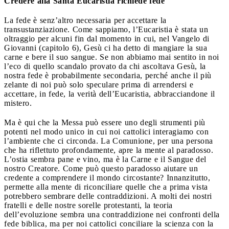
Credere alla Santa Eucaristia richiede fede
La fede è senz’altro necessaria per accettare la
transustanziazione. Come sappiamo, l’Eucaristia è stata un
oltraggio per alcuni fin dal momento in cui, nel Vangelo di
Giovanni (capitolo 6), Gesù ci ha detto di mangiare la sua
carne e bere il suo sangue. Se non abbiamo mai sentito in noi
l’eco di quello scandalo provato da chi ascoltava Gesù, la
nostra fede è probabilmente secondaria, perché anche il più
zelante di noi può solo speculare prima di arrendersi e
accettare, in fede, la verità dell’Eucaristia, abbracciandone il
mistero.
Ma è qui che la Messa può essere uno degli strumenti più
potenti nel modo unico in cui noi cattolici interagiamo con
l’ambiente che ci circonda. La Comunione, per una persona
che ha riflettuto profondamente, apre la mente al paradosso.
L’ostia sembra pane e vino, ma è la Carne e il Sangue del
nostro Creatore. Come può questo paradosso aiutare un
credente a comprendere il mondo circostante? Innanzitutto,
permette alla mente di riconciliare quelle che a prima vista
potrebbero sembrare delle contraddizioni. A molti dei nostri
fratelli e delle nostre sorelle protestanti, la teoria
dell’evoluzione sembra una contraddizione nei confronti della
fede biblica, ma per noi cattolici conciliare la scienza con la