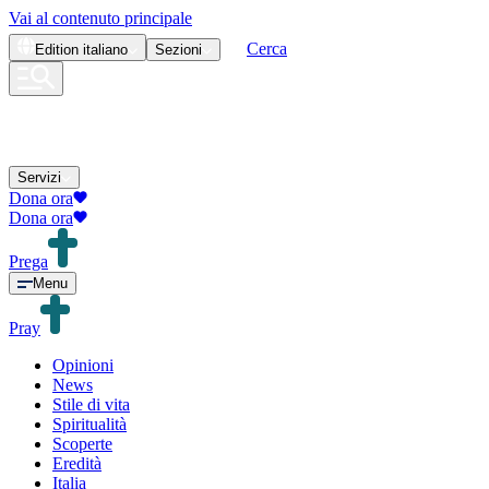
Vai al contenuto principale
Cerca
Edition
italiano
Sezioni
Servizi
Dona ora
Dona ora
Prega
Menu
Pray
Opinioni
News
Stile di vita
Spiritualità
Scoperte
Eredità
Italia