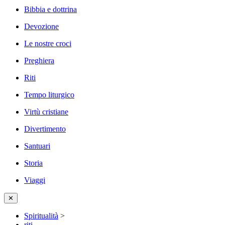
Bibbia e dottrina
Devozione
Le nostre croci
Preghiera
Riti
Tempo liturgico
Virtù cristiane
Divertimento
Santuari
Storia
Viaggi
✕
Spiritualità
>
riti