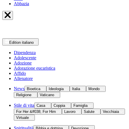
Abbazia
Edition
italiano
Dipendenza
Adolescente
Adozione
Adorazione eucaristica
Affido
Allenatore
News
Bioetica
Ideologia
Italia
Mondo
Religione
Vaticano
Stile di vita
Casa
Coppia
Famiglia
For Her &#038; For Him
Lavoro
Salute
Vecchiaia
Virtuale
Spiritualità
Bibbia e dottrina
Devozione