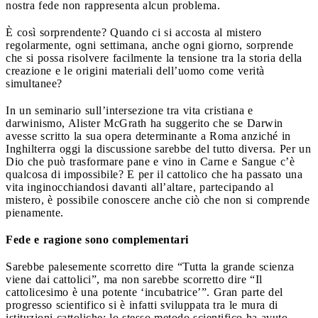
nostra fede non rappresenta alcun problema.
È così sorprendente? Quando ci si accosta al mistero
regolarmente, ogni settimana, anche ogni giorno, sorprende
che si possa risolvere facilmente la tensione tra la storia della
creazione e le origini materiali dell’uomo come verità
simultanee?
In un seminario sull’intersezione tra vita cristiana e
darwinismo, Alister McGrath ha suggerito che se Darwin
avesse scritto la sua opera determinante a Roma anziché in
Inghilterra oggi la discussione sarebbe del tutto diversa. Per un
Dio che può trasformare pane e vino in Carne e Sangue c’è
qualcosa di impossibile? E per il cattolico che ha passato una
vita inginocchiandosi davanti all’altare, partecipando al
mistero, è possibile conoscere anche ciò che non si comprende
pienamente.
Fede e ragione sono complementari
Sarebbe palesemente scorretto dire “Tutta la grande scienza
viene dai cattolici”, ma non sarebbe scorretto dire “Il
cattolicesimo è una potente ‘incubatrice’”. Gran parte del
progresso scientifico si è infatti sviluppata tra le mura di
istituzioni cattoliche; lo stesso metodo scientifico ha avuto