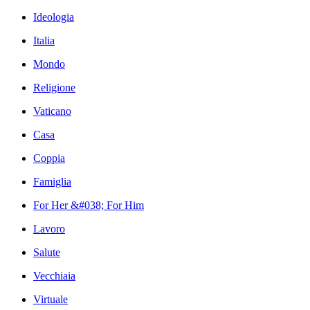
Ideologia
Italia
Mondo
Religione
Vaticano
Casa
Coppia
Famiglia
For Her &#038; For Him
Lavoro
Salute
Vecchiaia
Virtuale