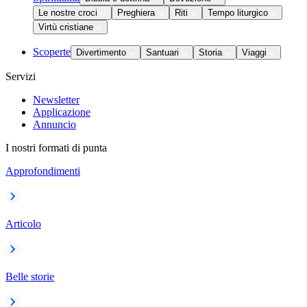
Le nostre croci
Preghiera
Riti
Tempo liturgico
Virtù cristiane
Scoperte
Divertimento
Santuari
Storia
Viaggi
Servizi
Newsletter
Applicazione
Annuncio
I nostri formati di punta
Approfondimenti
Articolo
Belle storie