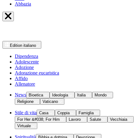
Abbazia
Edition
italiano
Dipendenza
Adolescente
Adozione
Adorazione eucaristica
Affido
Allenatore
News
Bioetica
Ideologia
Italia
Mondo
Religione
Vaticano
Stile di vita
Casa
Coppia
Famiglia
For Her &#038; For Him
Lavoro
Salute
Vecchiaia
Virtuale
Spiritualità
Bibbia e dottrina
Devozione