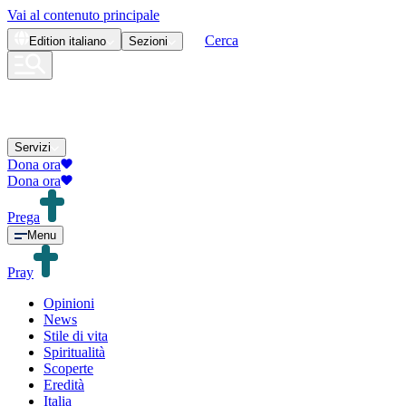
Vai al contenuto principale
Cerca
Edition
italiano
Sezioni
Servizi
Dona ora
Dona ora
Prega
Menu
Pray
Opinioni
News
Stile di vita
Spiritualità
Scoperte
Eredità
Italia