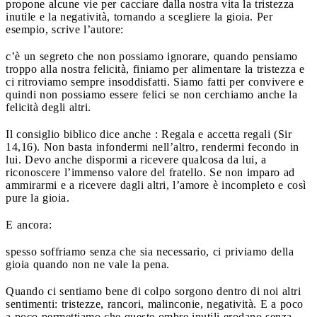
propone alcune vie per cacciare dalla nostra vita la tristezza
inutile e la negatività, tornando a scegliere la gioia. Per
esempio, scrive l’autore:
c’è un segreto che non possiamo ignorare, quando pensiamo
troppo alla nostra felicità, finiamo per alimentare la tristezza e
ci ritroviamo sempre insoddisfatti. Siamo fatti per convivere e
quindi non possiamo essere felici se non cerchiamo anche la
felicità degli altri.
Il consiglio biblico dice anche : Regala e accetta regali (Sir
14,16). Non basta infondermi nell’altro, rendermi fecondo in
lui. Devo anche dispormi a ricevere qualcosa da lui, a
riconoscere l’immenso valore del fratello. Se non imparo ad
ammirarmi e a ricevere dagli altri, l’amore è incompleto e così
pure la gioia.
E ancora:
spesso soffriamo senza che sia necessario, ci priviamo della
gioia quando non ne vale la pena.
Quando ci sentiamo bene di colpo sorgono dentro di noi altri
sentimenti: tristezze, rancori, malinconie, negatività. E a poco
a poco permettiamo che queste ombre inutili erodano senza