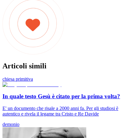
Articoli simili
chiesa primitiva
In quale testo Gesù è citato per la prima volta?
E' un documento che risale a 2000 anni fa. Per gli studiosi è
autentico e rivela il legame tra Cristo e Re Davide
demonio