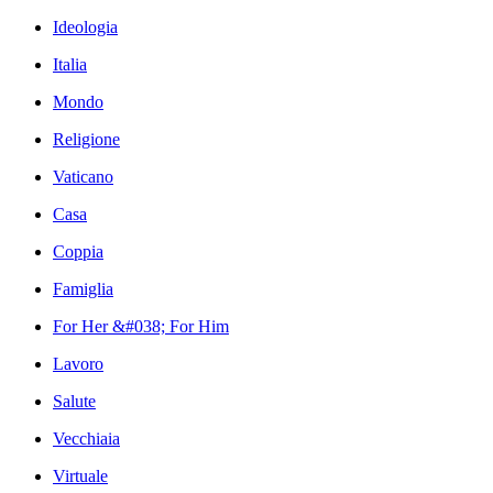
Ideologia
Italia
Mondo
Religione
Vaticano
Casa
Coppia
Famiglia
For Her &#038; For Him
Lavoro
Salute
Vecchiaia
Virtuale