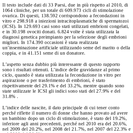
Il testo include dati di 33 Paesi, due in più rispetto al 2010, di
1064 cliniche, per un totale di 609.973 cicli di stimolazione
ovarica. Di questi, 138.592 corrispondono a fecondazioni in
vitro e 298.918 a iniezioni intracitoplasmatiche di spermatozoi
(ICSI). In 129.693 casi sono stati utilizzati embrioni congelati,
e in 30.198 ovociti donati. 6.824 volte è stata utilizzata la
diagnosi genetica preimpianto per la selezione degli embrioni
migliori. In 174.390 occasioni è stata realizzata
un’inseminazione artificiale utilizzando seme del marito o della
coppia, e in 41.151 seme di un donatore.
L’aspetto senza dubbio più interessante di questo rapporto
sono i risultati ottenuti. L’indice delle gravidanze al primo
ciclo, quando è stata utilizzata la fecondazione in vitro per
aspirazione o per trasferimento di embrioni, è stato
rispettivamente del 29.1% e del 33.2%, mentre quando sono
state utilizzate le ICSI gli indici sono stati del 27.9% e del
31.8% .
L’indice delle nascite, il dato principale di cui tener conto
perché riflette il numero di donne che hanno provato ad avere
un bambino dopo un ciclo di stimolazione, è stato del 19.2%,
inferiore agli anni precedenti, perché nel 2010 era del 20.6%,
nel 2009 del 20.2%, nel 2008 del 21.7%, nel 2007 del 22.3% e