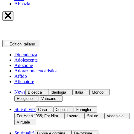
Abbazia
Edition
italiano
Dipendenza
Adolescente
Adozione
Adorazione eucaristica
Affido
Allenatore
News
Bioetica
Ideologia
Italia
Mondo
Religione
Vaticano
Stile di vita
Casa
Coppia
Famiglia
For Her &#038; For Him
Lavoro
Salute
Vecchiaia
Virtuale
Spiritualità
Bibbia e dottrina
Devozione