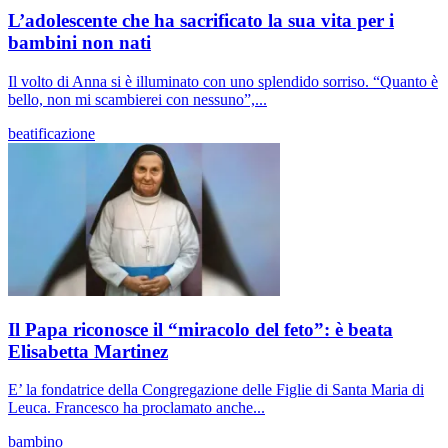
L’adolescente che ha sacrificato la sua vita per i
bambini non nati
Il volto di Anna si è illuminato con uno splendido sorriso. “Quanto è
bello, non mi scambierei con nessuno”,...
beatificazione
Il Papa riconosce il “miracolo del feto”: è beata
Elisabetta Martinez
E’ la fondatrice della Congregazione delle Figlie di Santa Maria di
Leuca. Francesco ha proclamato anche...
bambino