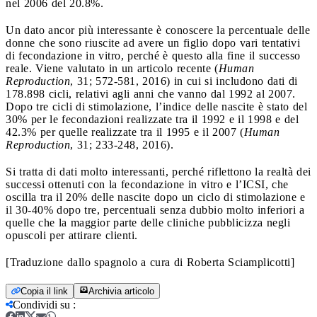
nel 2006 del 20.8%.
Un dato ancor più interessante è conoscere la percentuale delle
donne che sono riuscite ad avere un figlio dopo vari tentativi
di fecondazione in vitro, perché è questo alla fine il successo
reale. Viene valutato in un articolo recente (
Human
Reproduction
, 31; 572-581, 2016) in cui si includono dati di
178.898 cicli, relativi agli anni che vanno dal 1992 al 2007.
Dopo tre cicli di stimolazione, l’indice delle nascite è stato del
30% per le fecondazioni realizzate tra il 1992 e il 1998 e del
42.3% per quelle realizzate tra il 1995 e il 2007 (
Human
Reproduction
, 31; 233-248, 2016).
Si tratta di dati molto interessanti, perché riflettono la realtà dei
successi ottenuti con la fecondazione in vitro e l’ICSI, che
oscilla tra il 20% delle nascite dopo un ciclo di stimolazione e
il 30-40% dopo tre, percentuali senza dubbio molto inferiori a
quelle che la maggior parte delle cliniche pubblicizza negli
opuscoli per attirare clienti.
[Traduzione dallo spagnolo a cura di Roberta Sciamplicotti]
Copia il link
Archivia articolo
Condividi su
: