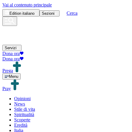
Vai al contenuto principale
Cerca
Edition
italiano
Sezioni
Servizi
Dona ora
Dona ora
Prega
Menu
Pray
Opinioni
News
Stile di vita
Spiritualità
Scoperte
Eredità
Italia