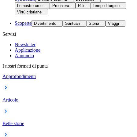
Le nostre croci
Preghiera
Riti
Tempo liturgico
Virtù cristiane
Scoperte
Divertimento
Santuari
Storia
Viaggi
Servizi
Newsletter
Applicazione
Annuncio
I nostri formati di punta
Approfondimenti
Articolo
Belle storie