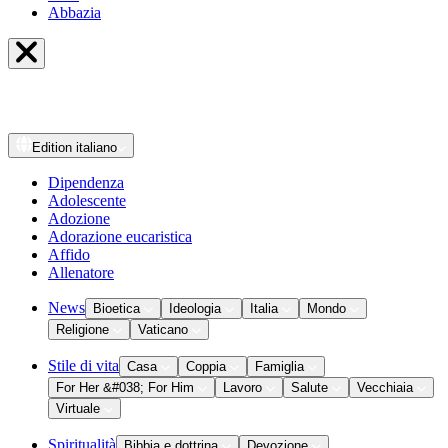
Abbazia
Edition
italiano
Dipendenza
Adolescente
Adozione
Adorazione eucaristica
Affido
Allenatore
News
Bioetica
Ideologia
Italia
Mondo
Religione
Vaticano
Stile di vita
Casa
Coppia
Famiglia
For Her &#038; For Him
Lavoro
Salute
Vecchiaia
Virtuale
Spiritualità
Bibbia e dottrina
Devozione