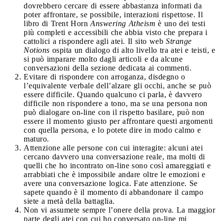
dovrebbero cercare di essere abbastanza informati da
poter affrontare, se possibile, interazioni rispettose. Il
libro di Trent Horn
Answering Atheism
è uno dei testi
più completi e accessibili che abbia visto che prepara i
cattolici a rispondere agli atei. Il sito web
Strange
Notions
ospita un dialogo di alto livello tra atei e teisti, e
si può imparare molto dagli articoli e da alcune
conversazioni della sezione dedicata ai commenti.
Evitare di rispondere con arroganza, disdegno o
l’equivalente verbale dell’alzare gli occhi, anche se può
essere difficile. Quando qualcuno ci parla, è davvero
difficile non rispondere a tono, ma se una persona non
può dialogare on-line con il rispetto basilare, può non
essere il momento giusto per affrontare questi argomenti
con quella persona, e lo potete dire in modo calmo e
maturo.
Attenzione alle persone con cui interagite: alcuni atei
cercano davvero una conversazione reale, ma molti di
quelli che ho incontrato on-line sono così amareggiati e
arrabbiati che è impossibile andare oltre le emozioni e
avere una conversazione logica. Fate attenzione. Se
sapete quando è il momento di abbandonare il campo
siete a metà della battaglia.
Non vi assumete sempre l’onere della prova. La maggior
parte degli atei con cui ho conversato on-line mi