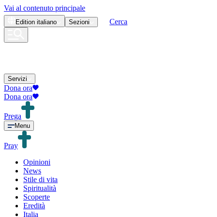
Vai al contenuto principale
Cerca
Edition
italiano
Sezioni
Servizi
Dona ora
Dona ora
Prega
Menu
Pray
Opinioni
News
Stile di vita
Spiritualità
Scoperte
Eredità
Italia