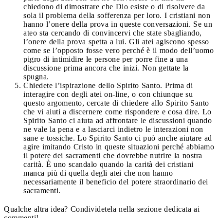
chiedono di dimostrare che Dio esiste o di risolvere da
sola il problema della sofferenza per loro. I cristiani non
hanno l’onere della prova in queste conversazioni. Se un
ateo sta cercando di convincervi che state sbagliando,
l’onere della prova spetta a lui. Gli atei agiscono spesso
come se l’opposto fosse vero perché è il modo dell’uomo
pigro di intimidire le persone per porre fine a una
discussione prima ancora che inizi. Non gettate la
spugna.
Chiedete l’ispirazione dello Spirito Santo. Prima di
interagire con degli atei on-line, o con chiunque su
questo argomento, cercate di chiedere allo Spirito Santo
che vi aiuti a discernere come rispondere e cosa dire. Lo
Spirito Santo ci aiuta ad affrontare le discussioni quando
ne vale la pena e a lasciarci indietro le interazioni non
sane e tossiche. Lo Spirito Santo ci può anche aiutare ad
agire imitando Cristo in queste situazioni perché abbiamo
il potere dei sacramenti che dovrebbe nutrire la nostra
carità. È uno scandalo quando la carità dei cristiani
manca più di quella degli atei che non hanno
necessariamente il beneficio del potere straordinario dei
sacramenti.
Qualche altra idea? Condividetela nella sezione dedicata ai
commenti!