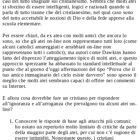
casi del tutto sbagliate sul cristianesimo. Sembra che molti atei
si sforzino di essere intelligenti, logici e razionali quando si
parla di tutto tranne che del cristianesimo, nel qual caso sono
del tutto accettabili le nozioni di Dio e della fede apprese alla
scuola elementare.
Per essere chiari, da ex atea con molti amici che ancora lo
sono, so che gli atei on-line non rappresentano tutti loro (come
alcuni cattolici amareggiati e arrabbiati on-line non
rappresentano tutti i cattolici), ma autori come Dawkins hanno
fatto del disprezzo l’atteggiamento tipico di molti atei, e questo
approccio sprezzante ha abbassato lo standard intellettuale al
punto che al giorno d’oggi affermazioni del tipo “Prova che il
tuo amico immaginario del cielo esiste davvero” sono spesso il
meglio che molti atei sembrano capaci di offrire nei commenti
su Internet.
E allora cosa dovrebbe fare un cristiano per rispondere
all’ignoranza e all’arroganza che prevalgono tra alcuni atei on-
line?
Conoscere le risposte di base agli attacchi più comuni:
ho notato un repertorio molto limitato di critiche da parte
della maggior parte degli atei, per cui non c’è ragione di
essere intimiditi. Nonostante questo, i cristiani