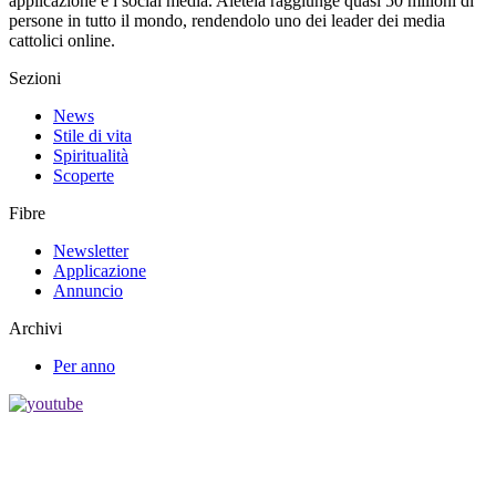
applicazione e i social media. Aleteia raggiunge quasi 50 milioni di
persone in tutto il mondo, rendendolo uno dei leader dei media
cattolici online.
Sezioni
News
Stile di vita
Spiritualità
Scoperte
Fibre
Newsletter
Applicazione
Annuncio
Archivi
Per anno