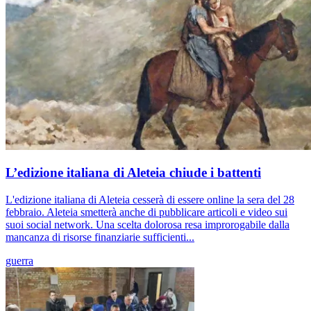
L’edizione italiana di Aleteia chiude i battenti
L'edizione italiana di Aleteia cesserà di essere online la sera del 28
febbraio. Aleteia smetterà anche di pubblicare articoli e video sui
suoi social network. Una scelta dolorosa resa improrogabile dalla
mancanza di risorse finanziarie sufficienti...
guerra