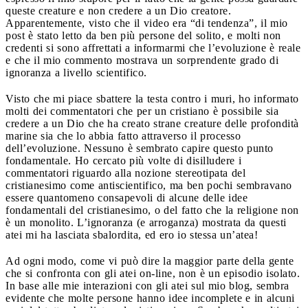
queste creature e non credere a un Dio creatore.
Apparentemente, visto che il video era “di tendenza”, il mio
post è stato letto da ben più persone del solito, e molti non
credenti si sono affrettati a informarmi che l’evoluzione è reale
e che il mio commento mostrava un sorprendente grado di
ignoranza a livello scientifico.
Visto che mi piace sbattere la testa contro i muri, ho informato
molti dei commentatori che per un cristiano è possibile sia
credere a un Dio che ha creato strane creature delle profondità
marine sia che lo abbia fatto attraverso il processo
dell’evoluzione. Nessuno è sembrato capire questo punto
fondamentale. Ho cercato più volte di disilludere i
commentatori riguardo alla nozione stereotipata del
cristianesimo come antiscientifico, ma ben pochi sembravano
essere quantomeno consapevoli di alcune delle idee
fondamentali del cristianesimo, o del fatto che la religione non
è un monolito. L’ignoranza (e arroganza) mostrata da questi
atei mi ha lasciata sbalordita, ed ero io stessa un’atea!
Ad ogni modo, come vi può dire la maggior parte della gente
che si confronta con gli atei on-line, non è un episodio isolato.
In base alle mie interazioni con gli atei sul mio blog, sembra
evidente che molte persone hanno idee incomplete e in alcuni