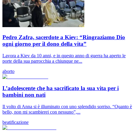
Pedro Zafra, sacerdote a Kiev: “Ringraziamo Dio
ogni giorno per il dono della vita”
Lavora a Kiev da 10 anni, e in questo anno di guerra ha aperto le
porte della sua parrocchia a chiunque ne...
aborto
L’adolescente che ha sacrificato la sua vita per i
bambini non nati
Il volto di Anna si è illuminato con uno splendido sorriso. “Quanto è
bello, non mi scambierei con nessuno”,...
beatificazione