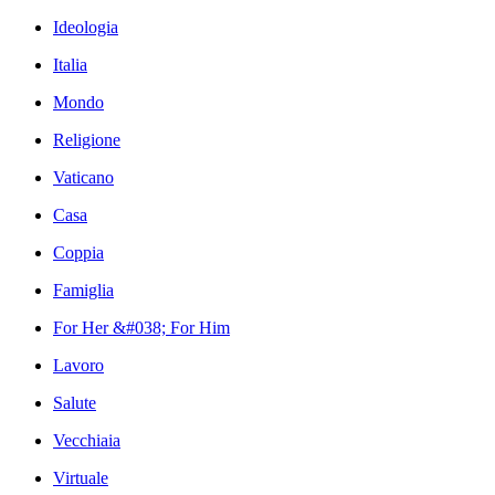
Ideologia
Italia
Mondo
Religione
Vaticano
Casa
Coppia
Famiglia
For Her &#038; For Him
Lavoro
Salute
Vecchiaia
Virtuale