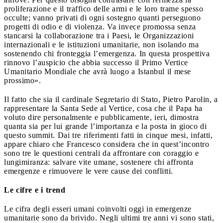
proliferazione e il traffico delle armi e le loro trame spesso
occulte; vanno privati di ogni sostegno quanti perseguono
progetti di odio e di violenza. Va invece promossa senza
stancarsi la collaborazione tra i Paesi, le Organizzazioni
internazionali e le istituzioni umanitarie, non isolando ma
sostenendo chi fronteggia l’emergenza. In questa prospettiva
rinnovo l’auspicio che abbia successo il Primo Vertice
Umanitario Mondiale che avrà luogo a Istanbul il mese
prossimo».
Il fatto che sia il cardinale Segretario di Stato, Pietro Parolin, a
rappresentare la Santa Sede al Vertice, cosa che il Papa ha
voluto dire personalmente e pubblicamente, ieri, dimostra
quanta sia per lui grande l’importanza e la posta in gioco di
questo summit. Dai tre riferimenti fatti in cinque mesi, infatti,
appare chiaro che Francesco considera che in quest’incontro
sono tre le questioni centrali da affrontare con coraggio e
lungimiranza: salvare vite umane, sostenere chi affronta
emergenze e rimuovere le vere cause dei conflitti.
Le cifre e i trend
Le cifra degli esseri umani coinvolti oggi in emergenze
umanitarie sono da brivido. Negli ultimi tre anni vi sono stati,