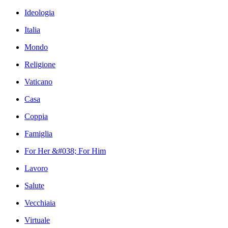
Ideologia
Italia
Mondo
Religione
Vaticano
Casa
Coppia
Famiglia
For Her &#038; For Him
Lavoro
Salute
Vecchiaia
Virtuale