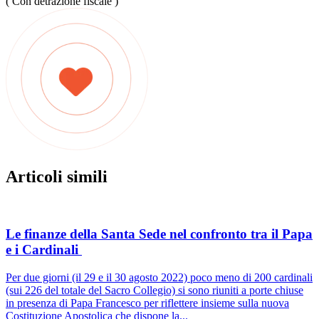
( Con detrazione fiscale )
Articoli simili
Le finanze della Santa Sede nel confronto tra il Papa
e i Cardinali
Per due giorni (il 29 e il 30 agosto 2022) poco meno di 200 cardinali
(sui 226 del totale del Sacro Collegio) si sono riuniti a porte chiuse
in presenza di Papa Francesco per riflettere insieme sulla nuova
Costituzione Apostolica che dispone la...