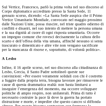
Sul Vertice, Francesco, parlò la prima volta nel suo discorso al
Corpo diplomatico accreditato presso la Santa Sede, 11
gennaio scorso, dicendo: «La Santa Sede auspica che il Primo
Vertice Umanitario Mondiale, convocato nel maggio prossimo
dalle Nazioni Unite, possa riuscire, nel triste quadro odierno di
conflitti e disastri, nel suo intento di mettere la persona umana
e la sua dignità al cuore di ogni risposta umanitaria. Occorre
un impegno comune che rovesci decisamente la cultura dello
scarto e dell’offesa della vita umana, affinché nessuno si senta
trascurato o dimenticato e altre vite non vengano sacrificate
per la mancanza di risorse e, soprattutto, di volontà politica».
A Lesbo
Infine, il 16 aprile scorso, nel suo discorso alla cittadinanza di
Lesbo, Grecia, il Santo Padre sottolineò queste sue
convinzioni: «Per essere veramente solidali con chi è costretto
a fuggire dalla propria terra, bisogna lavorare per rimuovere le
cause di questa drammatica realtà: non basta limitarsi a
inseguire l’emergenza del momento, ma occorre sviluppare
politiche di ampio respiro, non unilaterali. Prima di tutto è
necessario costruire la pace là dove la guerra ha portato
distruzione e morte, e impedire che questo cancro si diffonda
altrove. Per questo bisogna contrastare con fermezza la