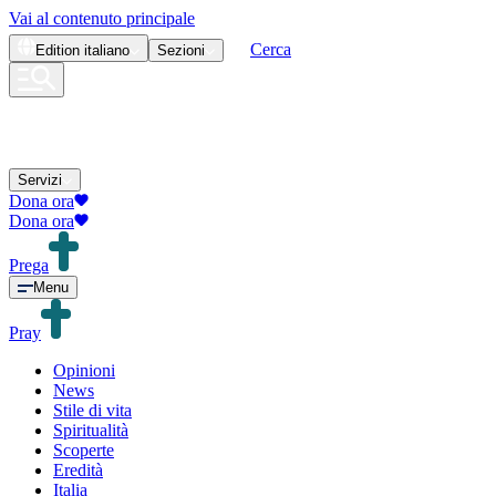
Vai al contenuto principale
Cerca
Edition
italiano
Sezioni
Servizi
Dona ora
Dona ora
Prega
Menu
Pray
Opinioni
News
Stile di vita
Spiritualità
Scoperte
Eredità
Italia