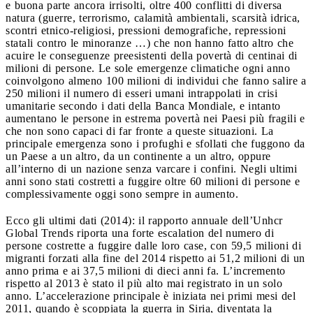
e buona parte ancora irrisolti, oltre 400 conflitti di diversa
natura (guerre, terrorismo, calamità ambientali, scarsità idrica,
scontri etnico-religiosi, pressioni demografiche, repressioni
statali contro le minoranze …) che non hanno fatto altro che
acuire le conseguenze preesistenti della povertà di centinai di
milioni di persone. Le sole emergenze climatiche ogni anno
coinvolgono almeno 100 milioni di individui che fanno salire a
250 milioni il numero di esseri umani intrappolati in crisi
umanitarie secondo i dati della Banca Mondiale, e intanto
aumentano le persone in estrema povertà nei Paesi più fragili e
che non sono capaci di far fronte a queste situazioni. La
principale emergenza sono i profughi e sfollati che fuggono da
un Paese a un altro, da un continente a un altro, oppure
all’interno di un nazione senza varcare i confini. Negli ultimi
anni sono stati costretti a fuggire oltre 60 milioni di persone e
complessivamente oggi sono sempre in aumento.
Ecco gli ultimi dati (2014): il rapporto annuale dell’Unhcr
Global Trends riporta una forte escalation del numero di
persone costrette a fuggire dalle loro case, con 59,5 milioni di
migranti forzati alla fine del 2014 rispetto ai 51,2 milioni di un
anno prima e ai 37,5 milioni di dieci anni fa. L’incremento
rispetto al 2013 è stato il più alto mai registrato in un solo
anno. L’accelerazione principale è iniziata nei primi mesi del
2011, quando è scoppiata la guerra in Siria, diventata la