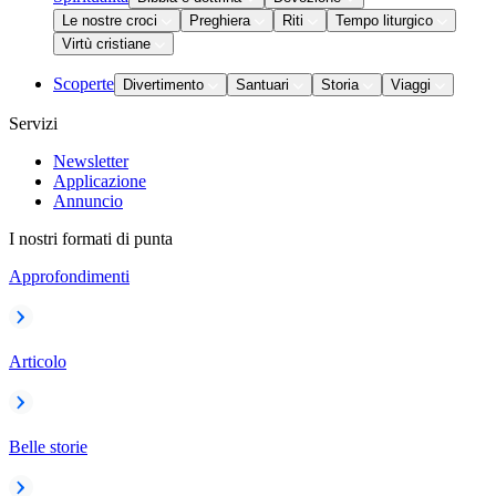
Le nostre croci
Preghiera
Riti
Tempo liturgico
Virtù cristiane
Scoperte
Divertimento
Santuari
Storia
Viaggi
Servizi
Newsletter
Applicazione
Annuncio
I nostri formati di punta
Approfondimenti
Articolo
Belle storie