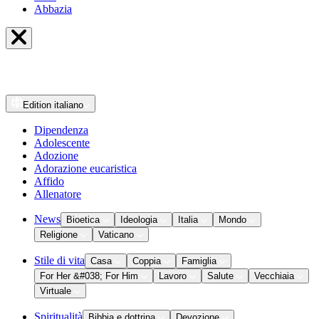
Abbazia
Edition
italiano
Dipendenza
Adolescente
Adozione
Adorazione eucaristica
Affido
Allenatore
News
Bioetica
Ideologia
Italia
Mondo
Religione
Vaticano
Stile di vita
Casa
Coppia
Famiglia
For Her &#038; For Him
Lavoro
Salute
Vecchiaia
Virtuale
Spiritualità
Bibbia e dottrina
Devozione