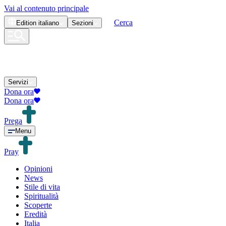
Vai al contenuto principale
Cerca
Edition
italiano
Sezioni
Servizi
Dona ora
Dona ora
Prega
Menu
Pray
Opinioni
News
Stile di vita
Spiritualità
Scoperte
Eredità
Italia