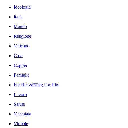
Ideologia
Italia
Mondo
Religione
Vaticano
Casa
Coppia
Famiglia
For Her &#038; For Him
Lavoro
Salute
Vecchiaia
Virtuale