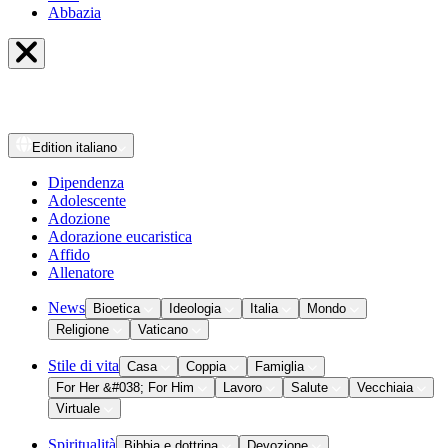
Abbazia
Edition
italiano
Dipendenza
Adolescente
Adozione
Adorazione eucaristica
Affido
Allenatore
News
Bioetica
Ideologia
Italia
Mondo
Religione
Vaticano
Stile di vita
Casa
Coppia
Famiglia
For Her &#038; For Him
Lavoro
Salute
Vecchiaia
Virtuale
Spiritualità
Bibbia e dottrina
Devozione