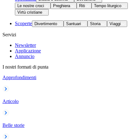
Le nostre croci
Preghiera
Riti
Tempo liturgico
Virtù cristiane
Scoperte
Divertimento
Santuari
Storia
Viaggi
Servizi
Newsletter
Applicazione
Annuncio
I nostri formati di punta
Approfondimenti
Articolo
Belle storie