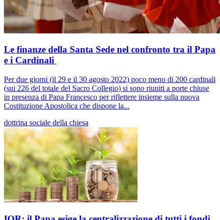
Le finanze della Santa Sede nel confronto tra il Papa
e i Cardinali
Per due giorni (il 29 e il 30 agosto 2022) poco meno di 200 cardinali
(sui 226 del totale del Sacro Collegio) si sono riuniti a porte chiuse
in presenza di Papa Francesco per riflettere insieme sulla nuova
Costituzione Apostolica che dispone la...
dottrina sociale della chiesa
IOR: il Papa esige la centralizzazione di tutti i fondi