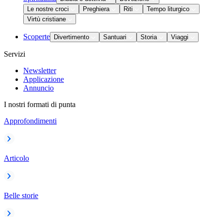
Le nostre croci
Preghiera
Riti
Tempo liturgico
Virtù cristiane
Scoperte
Divertimento
Santuari
Storia
Viaggi
Servizi
Newsletter
Applicazione
Annuncio
I nostri formati di punta
Approfondimenti
Articolo
Belle storie