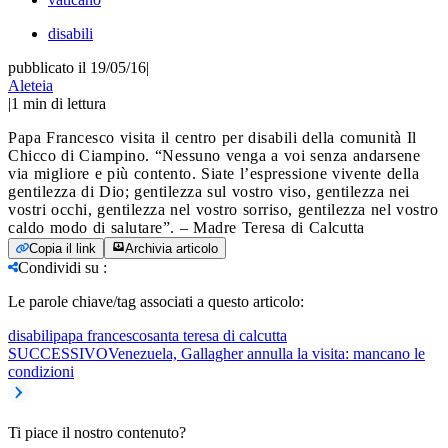
disabili
pubblicato il 19/05/16
|
Aleteia
|
1
min di lettura
Papa Francesco visita il centro per disabili della comunità Il
Chicco di Ciampino. “
Nessuno venga a voi senza andarsene
via migliore e più contento. Siate l’espressione vivente della
gentilezza di Dio; gentilezza sul vostro viso, gentilezza nei
vostri occhi, gentilezza nel vostro sorriso, gentilezza nel vostro
caldo modo di salutare”. – Madre Teresa di Calcutta
Copia il link
Archivia articolo
Condividi su
:
Le parole chiave/tag associati a questo articolo:
disabili
papa francesco
santa teresa di calcutta
SUCCESSIVO
Venezuela, Gallagher annulla la visita: mancano le
condizioni
Ti piace il nostro contenuto?