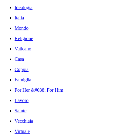
Ideologia
Italia
Mondo
Religione
Vaticano
Casa
Coppia
Famiglia
For Her &#038; For Him
Lavoro
Salute
Vecchiaia
Virtuale