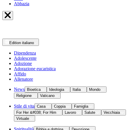
Abbazia
Edition
italiano
Dipendenza
Adolescente
Adozione
Adorazione eucaristica
Affido
Allenatore
News
Bioetica
Ideologia
Italia
Mondo
Religione
Vaticano
Stile di vita
Casa
Coppia
Famiglia
For Her &#038; For Him
Lavoro
Salute
Vecchiaia
Virtuale
Spiritualità
Bibbia e dottrina
Devozione