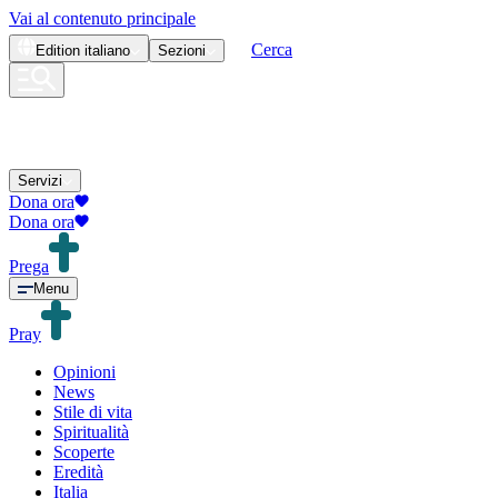
Vai al contenuto principale
Cerca
Edition
italiano
Sezioni
Servizi
Dona ora
Dona ora
Prega
Menu
Pray
Opinioni
News
Stile di vita
Spiritualità
Scoperte
Eredità
Italia