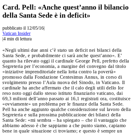
Card. Pell: «Anche quest’anno il bilancio
della Santa Sede è in deficit»
pubblicato il 12/05/16
|
Vatican Insider
|
4
min di lettura
«Negli ultimi due anni c’è stato un deficit nei bilanci della
Santa Sede, e probabilmente ci sarà anche quest’anno». E’
quanto ha rilevato oggi il cardinale George Pell, prefetto della
Segreteria per l’economia, a margine del convegno dal titolo
«iniziative imprenditoriale nella lotta contro la povertà»
promosso dalla Fondazione Centesimus Annus, in corso di
svolgimento presso l’Aula nuova del Sinodo, in Vaticano. Il
cardinale ha anche affermato che il calo degli utili dello Ior
reso noto oggi dallo stesso istituto finanziario vaticano, dai
69,3 milioni dell’anno passato ai 16,1 registrati ora, costituisce
«ovviamente» un problema per le finanze della Santa Sede.
Pell ha anche aggiunto qualche considerazione sul lavoro della
Segreteria e sulla prossima pubblicazione dei bilanci della
Santa Sede: «mi sembra – ha spiegato – che il vantaggio che
abbiamo adesso è che sappiamo a che punto siamo, capiamo
bene in quale situazione ci troviamo; e questo è sempre un