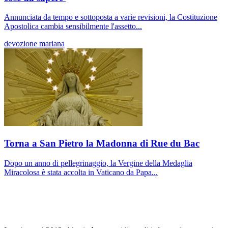
Annunciata da tempo e sottoposta a varie revisioni, la Costituzione
Apostolica cambia sensibilmente l'assetto...
devozione mariana
Torna a San Pietro la Madonna di Rue du Bac
Dopo un anno di pellegrinaggio, la Vergine della Medaglia
Miracolosa è stata accolta in Vaticano da Papa...