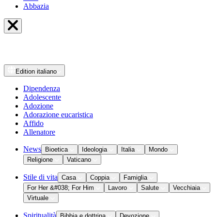
Abbazia
Edition
italiano
Dipendenza
Adolescente
Adozione
Adorazione eucaristica
Affido
Allenatore
News
Bioetica
Ideologia
Italia
Mondo
Religione
Vaticano
Stile di vita
Casa
Coppia
Famiglia
For Her &#038; For Him
Lavoro
Salute
Vecchiaia
Virtuale
Spiritualità
Bibbia e dottrina
Devozione