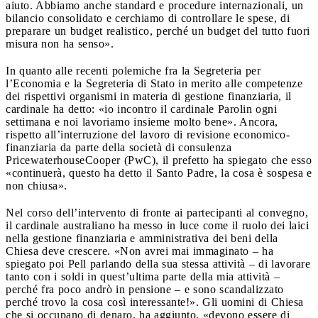
aiuto. Abbiamo anche standard e procedure internazionali, un
bilancio consolidato e cerchiamo di controllare le spese, di
preparare un budget realistico, perché un budget del tutto fuori
misura non ha senso».
In quanto alle recenti polemiche fra la Segreteria per
l’Economia e la Segreteria di Stato in merito alle competenze
dei rispettivi organismi in materia di gestione finanziaria, il
cardinale ha detto: «io incontro il cardinale Parolin ogni
settimana e noi lavoriamo insieme molto bene». Ancora,
rispetto all’interruzione del lavoro di revisione economico-
finanziaria da parte della società di consulenza
PricewaterhouseCooper (PwC), il prefetto ha spiegato che esso
«continuerà, questo ha detto il Santo Padre, la cosa è sospesa e
non chiusa».
Nel corso dell’intervento di fronte ai partecipanti al convegno,
il cardinale australiano ha messo in luce come il ruolo dei laici
nella gestione finanziaria e amministrativa dei beni della
Chiesa deve crescere. «Non avrei mai immaginato – ha
spiegato poi Pell parlando della sua stessa attività – di lavorare
tanto con i soldi in quest’ultima parte della mia attività –
perché fra poco andrò in pensione – e sono scandalizzato
perché trovo la cosa così interessante!». Gli uomini di Chiesa
che si occupano di denaro, ha aggiunto, «devono essere di