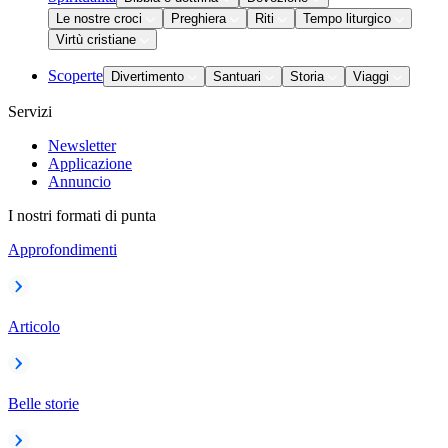
Le nostre croci
Preghiera
Riti
Tempo liturgico
Virtù cristiane
Scoperte
Divertimento
Santuari
Storia
Viaggi
Servizi
Newsletter
Applicazione
Annuncio
I nostri formati di punta
Approfondimenti
Articolo
Belle storie