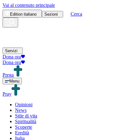
Vai al contenuto principale
Cerca
Edition
italiano
Sezioni
Servizi
Dona ora
Dona ora
Prega
Menu
Pray
Opinioni
News
Stile di vita
Spiritualità
Scoperte
Eredità
Italia