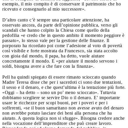
esempio, il mio compito è di conservare il patrimonio che ho
ricevuto e consegnarlo al mio successore».
D’altro canto c’è sempre una particolare attenzione, ha
osservato ancora, da parte dell’opinione pubblica, verso gli
scandali che hanno colpito la Chiesa come quello della
pedofilia «e credo che in questo ambito il momento peggiore è
passato», lo stesso vale per la gestione delle finanze. Il
porporato ha ricordato poi come l’adesione al voto di povertà
così visibile e forte mostrata da Francesco, sia stata accolto
con gioia dal mondo, il papa, ha detto, vuole aiutare
concretamente il mondo. E «per aiutare il mondo servono i
soldi, bisogna avere a che fare con la finanza».
Pell ha quindi spiegato di essere rimasto scioccato quando
Madre Teresa disse che per i sacerdoti ci sono due tentazioni,
il sesso e il denaro, e che quest’ultima è la tentazione più forte.
«Oggi – ha detto – sono un po’ meno scioccato». Tuttavia
dobbiamo scegliere se servire Dio o il denaro. E’ importante
usare le ricchezze per scopi buoni, per i poveri e per i
sofferenti, «se il buon samaritano non avesse avuto del denaro
non avrebbe potuto lasciare dei beni alla persona che ha
aiutato. A questa logica non si sfugge». Bisogna credere anche
nella vocazione dell’imprenditore che può creare lavoro.