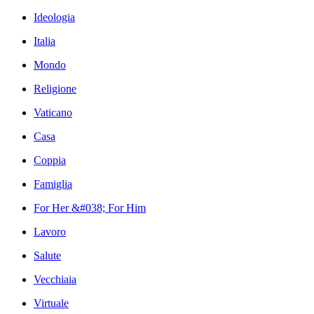
Ideologia
Italia
Mondo
Religione
Vaticano
Casa
Coppia
Famiglia
For Her &#038; For Him
Lavoro
Salute
Vecchiaia
Virtuale