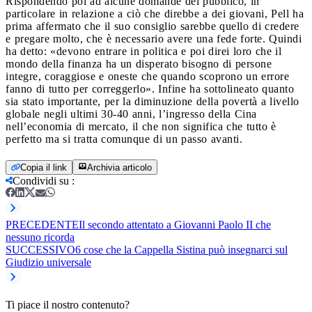
Rispondendo poi ad alcune domande del pubblico, in
particolare in relazione a ciò che direbbe a dei giovani, Pell ha
prima affermato che il suo consiglio sarebbe quello di credere
e pregare molto, che è necessario avere una fede forte. Quindi
ha detto: «devono entrare in politica e poi direi loro che il
mondo della finanza ha un disperato bisogno di persone
integre, coraggiose e oneste che quando scoprono un errore
fanno di tutto per correggerlo». Infine ha sottolineato quanto
sia stato importante, per la diminuzione della povertà a livello
globale negli ultimi 30-40 anni, l’ingresso della Cina
nell’economia di mercato, il che non significa che tutto è
perfetto ma si tratta comunque di un passo avanti.
Copia il link
Archivia articolo
Condividi su
:
PRECEDENTE
Il secondo attentato a Giovanni Paolo II che
nessuno ricorda
SUCCESSIVO
6 cose che la Cappella Sistina può insegnarci sul
Giudizio universale
Ti piace il nostro contenuto?