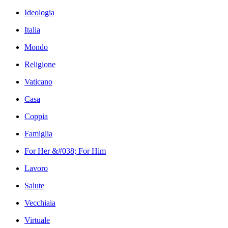
Ideologia
Italia
Mondo
Religione
Vaticano
Casa
Coppia
Famiglia
For Her &#038; For Him
Lavoro
Salute
Vecchiaia
Virtuale