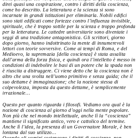
direi quasi una cospirazione, contro i diritti della coscienza,
come ho descritto. La letteratura e la scienza si sono
incarnate in grandi istituzioni per eliminarla. Nobili edifici
sono stati edificati come fortezze contro l’influenza invisibile,
spirituale, che è troppo sottile per la scienza e troppo profonda
per la letteratura. Le cattedre universitarie sono diventate i
seggi di una tradizione antagonistica. Gli scrittori, giorno
dopo giorno, hanno indottrinato la mente di innumerevoli
lettori con teorie sovversive. Come ai tempi di Roma, e del
Medioevo, la supremazia [della coscienza] è stata assalita
dall’arma della forza fisica, e quindi ora l’intelletto è messo in
condizioni di indebolire le basi di un potere che la spada non
è riuscita a distruggere. Ci viene detto che la coscienza non è
altro che una svolta nell’uomo primitivo e senza guida; che il
suo dettame è immaginazione; che la nozione stessa di
colpevolezza, imposta da questo dettame, è semplicemente
irrazionale…
Questo per quanto riguarda i filosofi. Vediamo ora qual è la
nozione di coscienza al giorno d’oggi nella mente popolare.
Non più che nel mondo intellettuale, anche lì la “coscienza”
mantiene il significato antico, vero e cattolico del termine.
Anche lì l’idea, la presenza di un Governatore Morale, è ben
lontana dal suo utilizzo…
Quando gli uomini sostengono i diritti di coscienza, non