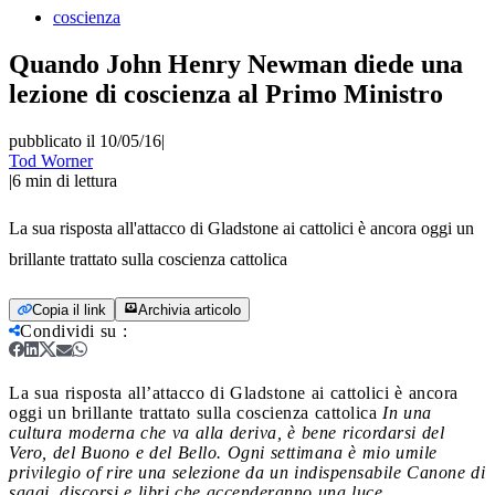
coscienza
Quando John Henry Newman diede una
lezione di coscienza al Primo Ministro
pubblicato il 10/05/16
|
Tod Worner
|
6
min di lettura
La sua risposta all'attacco di Gladstone ai cattolici è ancora oggi un
brillante trattato sulla coscienza cattolica
Copia il link
Archivia articolo
Condividi su
:
La sua risposta all’attacco di Gladstone ai cattolici è ancora
oggi un brillante trattato sulla coscienza cattolica
In una
cultura moderna che va alla deriva, è bene ricordarsi del
Vero, del Buono e del Bello. Ogni settimana è mio umile
privilegio of rire una selezione da un indispensabile Canone di
saggi, discorsi e libri che accenderanno una luce