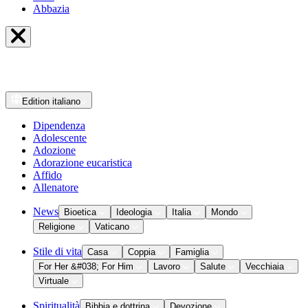
Abbazia
Edition
italiano
Dipendenza
Adolescente
Adozione
Adorazione eucaristica
Affido
Allenatore
News
Bioetica
Ideologia
Italia
Mondo
Religione
Vaticano
Stile di vita
Casa
Coppia
Famiglia
For Her &#038; For Him
Lavoro
Salute
Vecchiaia
Virtuale
Spiritualità
Bibbia e dottrina
Devozione