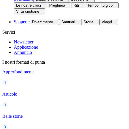
Le nostre croci
Preghiera
Riti
Tempo liturgico
Virtù cristiane
Scoperte
Divertimento
Santuari
Storia
Viaggi
Servizi
Newsletter
Applicazione
Annuncio
I nostri formati di punta
Approfondimenti
Articolo
Belle storie