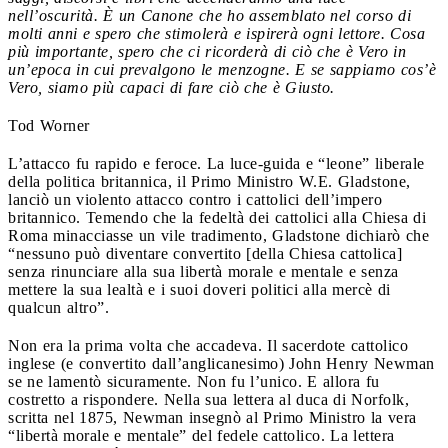
nell’oscurità. È un Canone che ho assemblato nel corso di
molti anni e spero che stimolerà e ispirerà ogni lettore. Cosa
più importante, spero che ci ricorderà di ciò che è Vero in
un’epoca in cui prevalgono le menzogne. E se sappiamo cos’è
Vero, siamo più capaci di fare ciò che è Giusto.
Tod Worner
L’attacco fu rapido e feroce. La luce­-guida e “leone” liberale
della politica britannica, il Primo Ministro W.E. Gladstone,
lanciò un violento attacco contro i cattolici dell’impero
britannico. Temendo che la fedeltà dei cattolici alla Chiesa di
Roma minacciasse un vile tradimento, Gladstone dichiarò che
“nessuno può diventare convertito [della Chiesa cattolica]
senza rinunciare alla sua libertà morale e mentale e senza
mettere la sua lealtà e i suoi doveri politici alla mercè di
qualcun altro”.
Non era la prima volta che accadeva. Il sacerdote cattolico
inglese (e convertito dall’anglicanesimo) John Henry Newman
se ne lamentò sicuramente. Non fu l’unico. E allora fu
costretto a rispondere. Nella sua lettera al duca di Norfolk,
scritta nel 1875, Newman insegnò al Primo Ministro la vera
“libertà morale e mentale” del fedele cattolico. La lettera