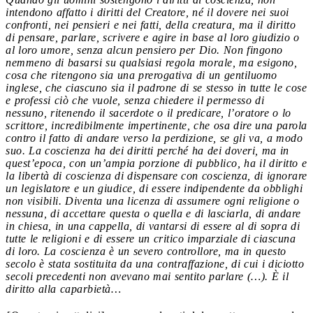
intendono affatto i diritti del Creatore, né il dovere nei suoi
confronti, nei pensieri e nei fatti, della creatura, ma il diritto
di pensare, parlare, scrivere e agire in base al loro giudizio o
al loro umore, senza alcun pensiero per Dio. Non fingono
nemmeno di basarsi su qualsiasi regola morale, ma esigono,
cosa che ritengono sia una prerogativa di un gentiluomo
inglese, che ciascuno sia il padrone di se stesso in tutte le cose
e professi ciò che vuole, senza chiedere il permesso di
nessuno, ritenendo il sacerdote o il predicare, l’oratore o lo
scrittore, incredibilmente impertinente, che osa dire una parola
contro il fatto di andare verso la perdizione, se gli va, a modo
suo. La coscienza ha dei diritti perché ha dei doveri, ma in
quest’epoca, con un’ampia porzione di pubblico, ha il diritto e
la libertà di coscienza di dispensare con coscienza, di ignorare
un legislatore e un giudice, di essere indipendente da obblighi
non visibili. Diventa una licenza di assumere ogni religione o
nessuna, di accettare questa o quella e di lasciarla, di andare
in chiesa, in una cappella, di vantarsi di essere al di sopra di
tutte le religioni e di essere un critico imparziale di ciascuna
di loro. La coscienza è un severo controllore, ma in questo
secolo è stata sostituita da una contraffazione, di cui i diciotto
secoli precedenti non avevano mai sentito parlare (…). È il
diritto alla caparbietà…