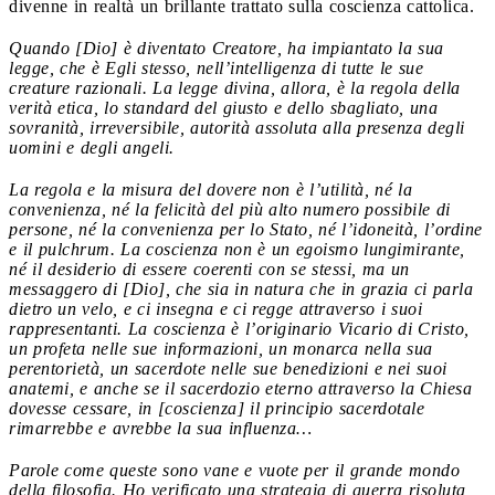
divenne in realtà un brillante trattato sulla coscienza cattolica.
Quando [Dio] è diventato Creatore, ha impiantato la sua
legge, che è Egli stesso, nell’intelligenza di tutte le sue
creature razionali. La legge divina, allora, è la regola della
verità etica, lo standard del giusto e dello sbagliato, una
sovranità, irreversibile, autorità assoluta alla presenza degli
uomini e degli angeli.
La regola e la misura del dovere non è l’utilità, né la
convenienza, né la felicità del più alto numero possibile di
persone, né la convenienza per lo Stato, né l’idoneità, l’ordine
e il pulchrum. La coscienza non è un egoismo lungimirante,
né il desiderio di essere coerenti con se stessi, ma un
messaggero di [Dio], che sia in natura che in grazia ci parla
dietro un velo, e ci insegna e ci regge attraverso i suoi
rappresentanti. La coscienza è l’originario Vicario di Cristo,
un profeta nelle sue informazioni, un monarca nella sua
perentorietà, un sacerdote nelle sue benedizioni e nei suoi
anatemi, e anche se il sacerdozio eterno attraverso la Chiesa
dovesse cessare, in [coscienza] il principio sacerdotale
rimarrebbe e avrebbe la sua influenza…
Parole come queste sono vane e vuote per il grande mondo
della filosofia. Ho verificato una strategia di guerra risoluta,