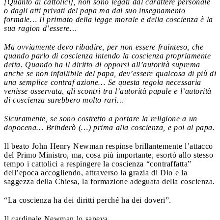
[Quanto ai cattolici], non sono legati dal carattere personale
o dagli atti privati del papa ma dal suo insegnamento
formale… Il primato della legge morale e della coscienza è la
sua ragion d’essere…
Ma ovviamente devo ribadire, per non essere frainteso, che
quando parlo di coscienza intendo la coscienza propriamente
detta. Quando ha il diritto di opporsi all’autorità suprema
anche se non infallibile del papa, dev’essere qualcosa di più di
una semplice contraf azione… Se questa regola necessaria
venisse osservata, gli scontri tra l’autorità papale e l’autorità
di coscienza sarebbero molto rari…
Sicuramente, se sono costretto a portare la religione a un
dopocena… Brinderò (…) prima alla coscienza, e poi al papa.
Il beato John Henry Newman respinse brillantemente l’attacco
del Primo Ministro, ma, cosa più importante, esortò allo stesso
tempo i cattolici a respingere la coscienza “contraffatta”
dell’epoca accogliendo, attraverso la grazia di Dio e la
saggezza della Chiesa, la formazione adeguata della coscienza.
“La coscienza ha dei diritti perché ha dei doveri”.
Il cardinale Newman lo sapeva.