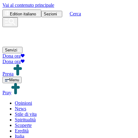
Vai al contenuto principale
Cerca
Edition
italiano
Sezioni
Servizi
Dona ora
Dona ora
Prega
Menu
Pray
Opinioni
News
Stile di vita
Spiritualità
Scoperte
Eredità
Italia