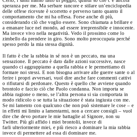
Certo, i santi hanno fatto di peggio, quindi so che c’è ancora
speranza per me. Ma serbare rancore e stilare un’enciclopedia
delle offese ricevute è scorretto e perverso tanto quanto il
comportamento che mi ha offesa. Forse anche di più,
considerando ciò che voglio essere. Sono chiamata a brillare e
a emanare luce nel mondo, ad essere irreprensibile e innocente.
Ma invece vivo nella negatività. Vedo il prossimo come lo
zimbello da prendere in giro. Sono molto preoccupata perché
spesso perdo la mia stessa dignità.
Il fatto è che la rabbia in sé non è un peccato, ma una
sensazione. Il peccato è dato dalle azioni successive, nasce
quando ci aggrappiamo a quella rabbia e le permettiamo di
formare noi stessi. E non bisogna arrivare alle guerre sante o al
ferire i propri avversari, vuol dire anche fare commenti cattivi
o rifiutarsi di perdonare. Questo è quello che avviene quando
brontolo e faccio ciò che Paolo condanna. Non importa se
abbia ragione o meno, se l’altra persona si sia comportata in
modo ridicolo o se tutta la situazione è stata ingiusta con me.
Se mi lamento con qualcuno che non può sistemare le cose – e
in effetti mi limito a lamentarmi, non a cercare consigli – vuol
dire che devo portare le mie battaglie al Signore, non su
Twitter. Più gli affido i miei brontolii, invece di
farli ulteriormente miei, e più riesco a dominare la mia rabbia
invece di permettere ad essa di dominare me.