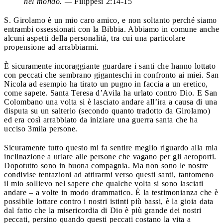
nel mondo. —
Filippesi 2:14-15
S. Girolamo è un mio caro amico, e non soltanto perché siamo
entrambi ossessionati con la Bibbia. Abbiamo in comune anche
alcuni aspetti della personalità, tra cui una particolare
propensione ad arrabbiarmi.
È sicuramente incoraggiante guardare i santi che hanno lottato
con peccati che sembrano giganteschi in confronto ai miei. San
Nicola ad esempio ha tirato un pugno in faccia a un eretico,
come sapete. Santa Teresa d’Avila ha urlato contro Dio. E San
Colombano una volta si è lasciato andare all’ira a causa di una
disputa su un salterio (secondo quanto tradotto da Girolamo)
ed era così arrabbiato da iniziare una guerra santa che ha
ucciso 3mila persone.
Sicuramente tutto questo mi fa sentire meglio riguardo alla mia
inclinazione a urlare alle persone che vagano per gli aeroporti.
Dopotutto sono in buona compagnia. Ma non sono le nostre
condivise tentazioni ad attirarmi verso questi santi, tantomeno
il mio sollievo nel sapere che qualche volta si sono lasciati
andare – a volte in modo drammatico. È la testimonianza che è
possibile lottare contro i nostri istinti più bassi, è la gioia data
dal fatto che la misericordia di Dio è più grande dei nostri
peccati, persino quando questi peccati costano la vita a