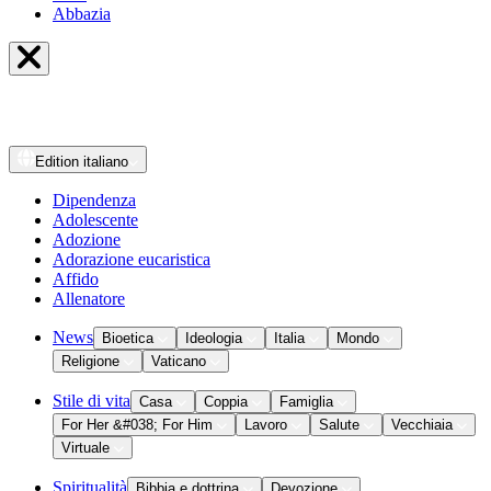
Abbazia
Edition
italiano
Dipendenza
Adolescente
Adozione
Adorazione eucaristica
Affido
Allenatore
News
Bioetica
Ideologia
Italia
Mondo
Religione
Vaticano
Stile di vita
Casa
Coppia
Famiglia
For Her &#038; For Him
Lavoro
Salute
Vecchiaia
Virtuale
Spiritualità
Bibbia e dottrina
Devozione