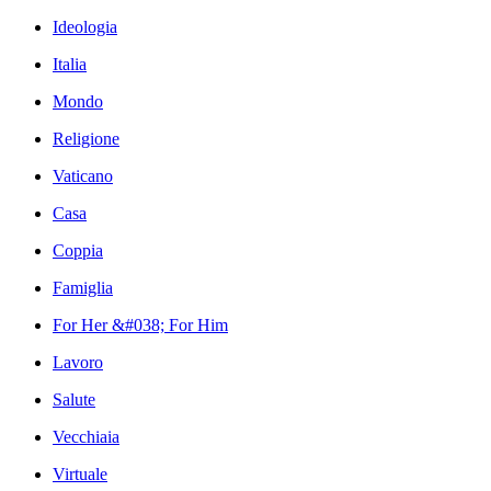
Ideologia
Italia
Mondo
Religione
Vaticano
Casa
Coppia
Famiglia
For Her &#038; For Him
Lavoro
Salute
Vecchiaia
Virtuale