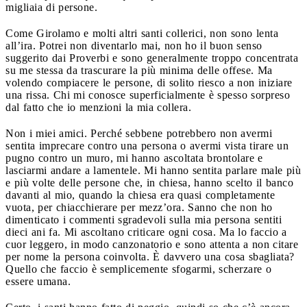
migliaia di persone.
Come Girolamo e molti altri santi collerici, non sono lenta
all’ira. Potrei non diventarlo mai, non ho il buon senso
suggerito dai Proverbi e sono generalmente troppo concentrata
su me stessa da trascurare la più minima delle offese. Ma
volendo compiacere le persone, di solito riesco a non iniziare
una rissa. Chi mi conosce superficialmente è spesso sorpreso
dal fatto che io menzioni la mia collera.
Non i miei amici. Perché sebbene potrebbero non avermi
sentita imprecare contro una persona o avermi vista tirare un
pugno contro un muro, mi hanno ascoltata brontolare e
lasciarmi andare a lamentele. Mi hanno sentita parlare male più
e più volte delle persone che, in chiesa, hanno scelto il banco
davanti al mio, quando la chiesa era quasi completamente
vuota, per chiacchierare per mezz’ora. Sanno che non ho
dimenticato i commenti sgradevoli sulla mia persona sentiti
dieci ani fa. Mi ascoltano criticare ogni cosa. Ma lo faccio a
cuor leggero, in modo canzonatorio e sono attenta a non citare
per nome la persona coinvolta. È davvero una cosa sbagliata?
Quello che faccio è semplicemente sfogarmi, scherzare o
essere umana.