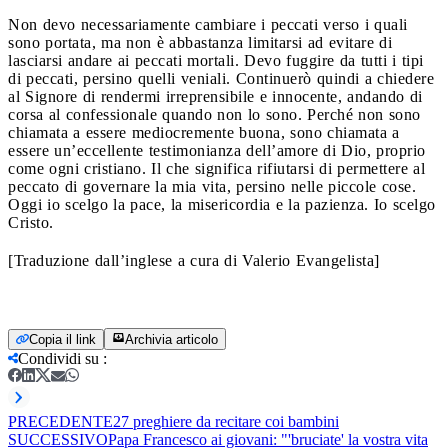
Non devo necessariamente cambiare i peccati verso i quali
sono portata, ma non è abbastanza limitarsi ad evitare di
lasciarsi andare ai peccati mortali. Devo fuggire da tutti i tipi
di peccati, persino quelli veniali. Continuerò quindi a chiedere
al Signore di rendermi irreprensibile e innocente, andando di
corsa al confessionale quando non lo sono. Perché non sono
chiamata a essere mediocremente buona, sono chiamata a
essere un’eccellente testimonianza dell’amore di Dio, proprio
come ogni cristiano. Il che significa rifiutarsi di permettere al
peccato di governare la mia vita, persino nelle piccole cose.
Oggi io scelgo la pace, la misericordia e la pazienza. Io scelgo
Cristo.
[Traduzione dall’inglese a cura di Valerio Evangelista]
Copia il link
Archivia articolo
Condividi su
:
PRECEDENTE
27 preghiere da recitare coi bambini
SUCCESSIVO
Papa Francesco ai giovani: "'bruciate' la vostra vita