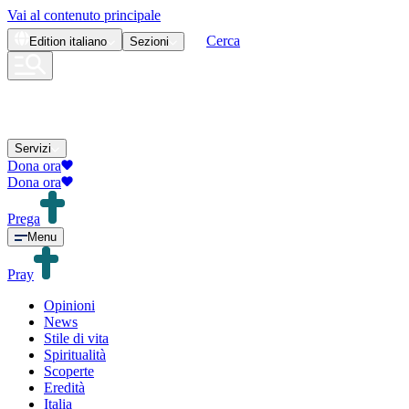
Vai al contenuto principale
Cerca
Edition
italiano
Sezioni
Servizi
Dona ora
Dona ora
Prega
Menu
Pray
Opinioni
News
Stile di vita
Spiritualità
Scoperte
Eredità
Italia