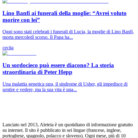
Lino Banfi ai funerali della moglie: “Avrei voluto
morire con lei”
Oggi sono stati celebrati i funerali di Lucia, la moglie di Lino Banfi,
morta mercoledì scorso. Il Papa ha...
cecita
Un sordocieco può essere diacono? La storia
straordinaria di Peter Hepp
Una malattia genetica rara, il sindrome di Usher, gli impedisce di
sentire e vedere, ma la sua vita è una...
Lanciato nel 2013, Aleteia è un quotidiano di informazione gratuito
su internet. Il sito è pubblicato in sei lingue (francese, inglese,
portoghese, spagnolo, polacco e sloveno). Ogni mese, più di 10