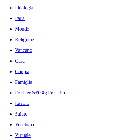
Ideologia
Italia
Mondo
Religione
Vaticano
Casa
Coppia
Famiglia
For Her &#038; For Him
Lavoro
Salute
Vecchiaia
Virtuale