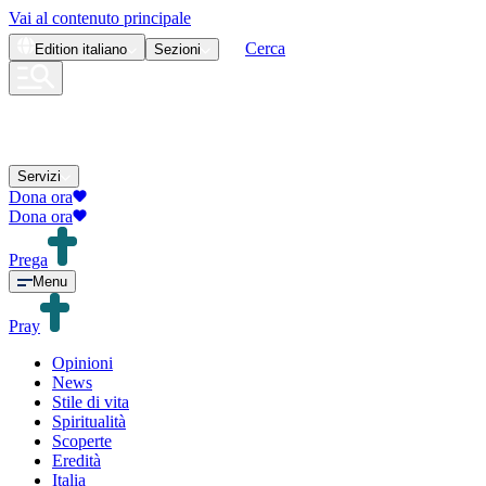
Vai al contenuto principale
Cerca
Edition
italiano
Sezioni
Servizi
Dona ora
Dona ora
Prega
Menu
Pray
Opinioni
News
Stile di vita
Spiritualità
Scoperte
Eredità
Italia