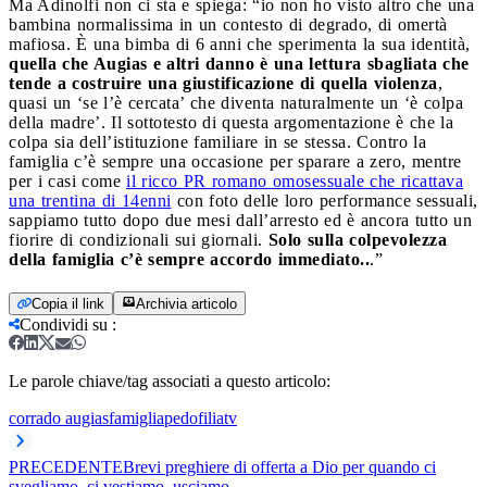
Ma Adinolfi non ci sta e spiega: “io non ho visto altro che una
bambina normalissima in un contesto di degrado, di omertà
mafiosa. È una bimba di 6 anni che sperimenta la sua identità,
quella che Augias e altri danno è una lettura sbagliata che
tende a costruire una giustificazione di quella violenza
,
quasi un ‘se l’è cercata’ che diventa naturalmente un ‘è colpa
della madre’. Il sottotesto di questa argomentazione è che la
colpa sia dell’istituzione familiare in se stessa. Contro la
famiglia c’è sempre una occasione per sparare a zero, mentre
per i casi come
il ricco PR romano omosessuale che ricattava
una trentina di 14enni
con foto delle loro performance sessuali,
sappiamo tutto dopo due mesi dall’arresto ed è ancora tutto un
fiorire di condizionali sui giornali.
Solo sulla colpevolezza
della famiglia c’è sempre accordo immediato..
.”
Copia il link
Archivia articolo
Condividi su
:
Le parole chiave/tag associati a questo articolo:
corrado augias
famiglia
pedofilia
tv
PRECEDENTE
Brevi preghiere di offerta a Dio per quando ci
svegliamo, ci vestiamo, usciamo...