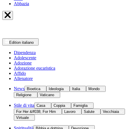
Abbazia
Edition
italiano
Dipendenza
Adolescente
Adozione
Adorazione eucaristica
Affido
Allenatore
News
Bioetica
Ideologia
Italia
Mondo
Religione
Vaticano
Stile di vita
Casa
Coppia
Famiglia
For Her &#038; For Him
Lavoro
Salute
Vecchiaia
Virtuale
Spiritualità
Bibbia e dottrina
Devozione