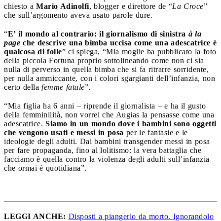
chiesto a
Mario Adinolfi
, blogger e direttore de “
La Croce
”
che sull’argomento aveva usato parole dure.
“
E’ il mondo al contrario: il giornalismo di sinistra
à la
page
che descrive una bimba uccisa come una adescatrice è
qualcosa di folle
” ci spiega, “Mia moglie ha pubblicato la foto
della piccola Fortuna proprio sottolineando come non ci sia
nulla di perverso in quella bimba che si fa ritrarre sorridente,
per nulla ammiccante, con i colori sgargianti dell’infanzia, non
certo della
femme fatale
”.
“Mia figlia ha 6 anni – riprende il giornalista – e ha il gusto
della femminilità, non vorrei che Augias la pensasse come una
adescatrice.
Siamo in un mondo dove i bambini sono oggetti
che vengono usati e messi in posa
per le fantasie e le
ideologie degli adulti. Dai bambini transgender messi in posa
per fare propaganda, fino al lolitismo: la vera battaglia che
facciamo è quella contro la violenza degli adulti sull’infanzia
che ormai è quotidiana”.
LEGGI ANCHE:
Disposti a piangerlo da morto. Ignorandolo