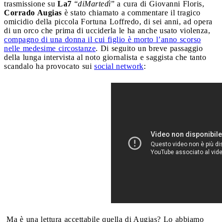
trasmissione su
La7
“
diMartedì
” a cura di Giovanni Floris,
Corrado Augias
è stato chiamato a commentare il tragico
omicidio della piccola Fortuna Loffredo, di sei anni, ad opera
di un orco che prima di ucciderla le ha anche usato violenza,
compagno di una donna il cui figlio è morto l’anno scorso
nelle medesime circostanze
. Di seguito un breve passaggio
della lunga intervista al noto giornalista e saggista che tanto
scandalo ha provocato sui
social network
:
Ma è una lettura accettabile quella di Augias? Lo abbiamo