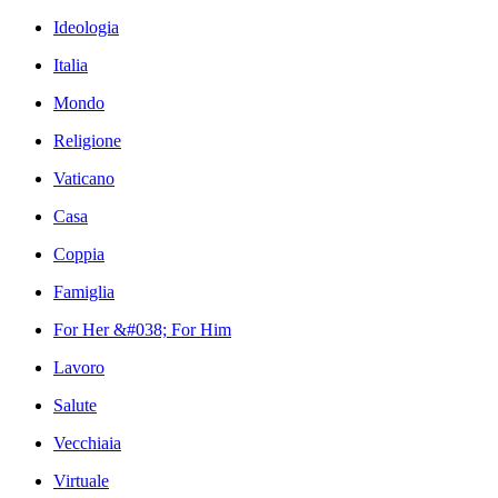
Ideologia
Italia
Mondo
Religione
Vaticano
Casa
Coppia
Famiglia
For Her &#038; For Him
Lavoro
Salute
Vecchiaia
Virtuale