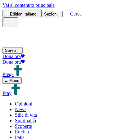
Vai al contenuto principale
Cerca
Edition
italiano
Sezioni
Servizi
Dona ora
Dona ora
Prega
Menu
Pray
Opinioni
News
Stile di vita
Spiritualità
Scoperte
Eredità
Italia