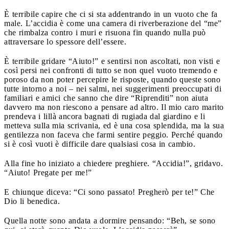
È terribile capire che ci si sta addentrando in un vuoto che fa
male. L’accidia è come una camera di riverberazione del “me”
che rimbalza contro i muri e risuona fin quando nulla può
attraversare lo spessore dell’essere.
È terribile gridare “Aiuto!” e sentirsi non ascoltati, non visti e
così persi nei confronti di tutto se non quel vuoto tremendo e
poroso da non poter percepire le risposte, quando queste sono
tutte intorno a noi – nei salmi, nei suggerimenti preoccupati di
familiari e amici che sanno che dire “Riprenditi” non aiuta
davvero ma non riescono a pensare ad altro. Il mio caro marito
prendeva i lillà ancora bagnati di rugiada dal giardino e li
metteva sulla mia scrivania, ed è una cosa splendida, ma la sua
gentilezza non faceva che farmi sentire peggio. Perché quando
si è così vuoti è difficile dare qualsiasi cosa in cambio.
Alla fine ho iniziato a chiedere preghiere. “Accidia!”, gridavo.
“Aiuto! Pregate per me!”
E chiunque diceva: “Ci sono passato! Pregherò per te!” Che
Dio li benedica.
Quella notte sono andata a dormire pensando: “Beh, se sono