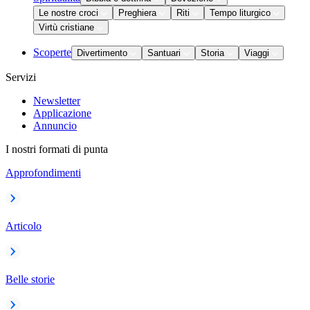
Le nostre croci
Preghiera
Riti
Tempo liturgico
Virtù cristiane
Scoperte
Divertimento
Santuari
Storia
Viaggi
Servizi
Newsletter
Applicazione
Annuncio
I nostri formati di punta
Approfondimenti
Articolo
Belle storie