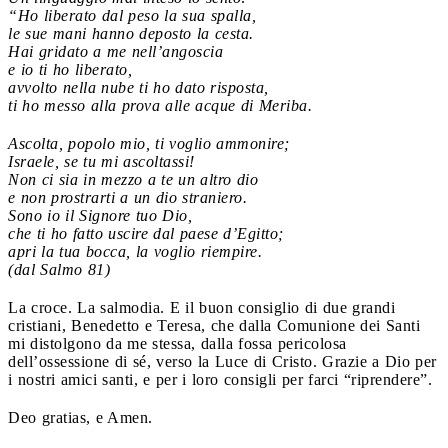
“Ho liberato dal peso la sua spalla,
le sue mani hanno deposto la cesta.
Hai gridato a me nell’angoscia
e io ti ho liberato,
avvolto nella nube ti ho dato risposta,
ti ho messo alla prova alle acque di Meriba.
Ascolta, popolo mio, ti voglio ammonire;
Israele, se tu mi ascoltassi!
Non ci sia in mezzo a te un altro dio
e non prostrarti a un dio straniero.
Sono io il Signore tuo Dio,
che ti ho fatto uscire dal paese d’Egitto;
apri la tua bocca, la voglio riempire.
(dal Salmo 81)
La croce. La salmodia. E il buon consiglio di due grandi
cristiani, Benedetto e Teresa, che dalla Comunione dei Santi
mi distolgono da me stessa, dalla fossa pericolosa
dell’ossessione di sé, verso la Luce di Cristo. Grazie a Dio per
i nostri amici santi, e per i loro consigli per farci “riprendere”.
Deo gratias, e Amen.