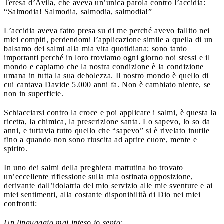
Teresa d’Avila, che aveva un’unica parola contro l’accidia:
“Salmodia! Salmodia, salmodia, salmodia!”
L’accidia aveva fatto presa su di me perché avevo fallito nei
miei compiti, perdendomi l’applicazione simile a quella di un
balsamo dei salmi alla mia vita quotidiana; sono tanto
importanti perché in loro troviamo ogni giorno noi stessi e il
mondo e capiamo che la nostra condizione è la condizione
umana in tutta la sua debolezza. Il nostro mondo è quello di
cui cantava Davide 5.000 anni fa. Non è cambiato niente, se
non in superficie.
Schiacciarsi contro la croce e poi applicare i salmi, è questa la
ricetta, la chimica, la prescrizione santa. Lo sapevo, lo so da
anni, e tuttavia tutto quello che “sapevo” si è rivelato inutile
fino a quando non sono riuscita ad aprire cuore, mente e
spirito.
In uno dei salmi della preghiera mattutina ho trovato
un’eccellente riflessione sulla mia ostinata opposizione,
derivante dall’idolatria del mio servizio alle mie sventure e ai
miei sentimenti, alla costante disponibilità di Dio nei miei
confronti:
Un linguaggio mai inteso io sento: