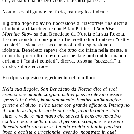
qui, ci starò quanto Dio vuole. L’accidia passerà”.
Non mi era di grande conforto, ma meglio di niente.
Il giorno dopo ho avuto l’occasione di trascorrere una decina
di minuti a chiacchierare con Brian Patrick al
Son Rise
Morning Show
su San Benedetto da Norcia e la sua Regola.
Ho menzionato il consiglio di Benedetto di affrontare i “cattivi
pensieri” – siano essi peccaminosi o di disperazione o
idolatria. Benedetto sapeva che tutto ciò inizia nella mente, e
quindi ha prescritto un esercizio mentale molto utile: quando
arrivano i “cattivi pensieri”, diceva, bisogna “spezzarli” in
Cristo, sulla sua croce.
Ho ripreso questo suggerimento nel mio libro:
Nella sua Regola, San Benedetto da Norcia dice ai suoi
monaci che quando sorgono cattivi pensieri devono essere
spezzati in Cristo, immediatamente. Sembra un’immagine
giusta e di aiuto, e l’ho usata con grande efficacia. Immagino
il crocifisso dopo la morte di Cristo, quando tutto è stato
vinto, e vedo la mia mano che spezza il pensiero negativo
contro il legno della croce. Il pensiero scompare, e io sono
liberata dalla sua morsa. La mia rabbia o il mio pensiero
iroso o egoista o irrazionale, avendo incontrato in quel