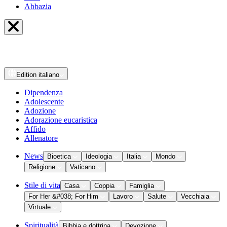
Abbazia
Edition
italiano
Dipendenza
Adolescente
Adozione
Adorazione eucaristica
Affido
Allenatore
News
Bioetica
Ideologia
Italia
Mondo
Religione
Vaticano
Stile di vita
Casa
Coppia
Famiglia
For Her &#038; For Him
Lavoro
Salute
Vecchiaia
Virtuale
Spiritualità
Bibbia e dottrina
Devozione