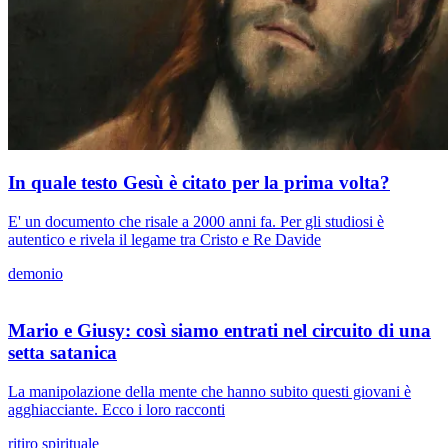
In quale testo Gesù è citato per la prima volta?
E' un documento che risale a 2000 anni fa. Per gli studiosi è
autentico e rivela il legame tra Cristo e Re Davide
demonio
Mario e Giusy: così siamo entrati nel circuito di una
setta satanica
La manipolazione della mente che hanno subito questi giovani è
agghiacciante. Ecco i loro racconti
ritiro spirituale