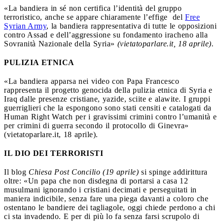
«La bandiera in sé non certifica l’identità del gruppo
terroristico, anche se appare chiaramente l’effige
del
Free
Syrian Army
, la bandiera rappresentativa di tutte le opposizioni
contro Assad e dell’aggressione su fondamento iracheno alla
Sovranità Nazionale della Syria»
(vietatoparlare.it, 18 aprile).
PULIZIA ETNICA
«La bandiera apparsa nei video con Papa Francesco
rappresenta il progetto genocida della pulizia etnica di Syria e
Iraq dalle presenze cristiane, yazide, sciite e alawite. I gruppi
guerriglieri che la espongono sono stati censiti e catalogati da
Human Right Watch per i gravissimi crimini contro l’umanità e
per crimini di guerra secondo il protocollo di Ginevra»
(vietatoparlare.it, 18 aprile).
IL DIO DEI TERRORISTI
Il blog
Chiesa Post Concilio (19 aprile)
si spinge addirittura
oltre: «Un papa che non disdegna di portarsi a casa 12
musulmani ignorando i cristiani decimati e perseguitati in
maniera indicibile, senza fare una piega davanti a coloro che
ostentano le bandiere dei tagliagole, oggi chiede perdono a chi
ci sta invadendo. E per di più lo fa senza farsi scrupolo di