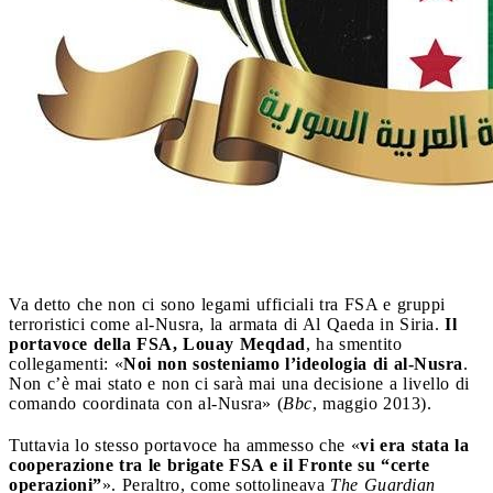
Va detto che non ci sono legami ufficiali tra FSA e gruppi
terroristici come al­-Nusra, la armata di Al Qaeda in Siria.
Il
portavoce della FSA, Louay Meqdad
, ha smentito
collegamenti: «
Noi non sosteniamo l’ideologia di al­-Nusra
.
Non c’è mai stato e non ci sarà mai una decisione a livello di
comando coordinata con al­-Nusra» (
Bbc
, maggio 2013).
Tuttavia lo stesso portavoce ha ammesso che «
vi era stata la
cooperazione tra le brigate FSA e il Fronte su “certe
operazioni”
». Peraltro, come sottolineava
The Guardian