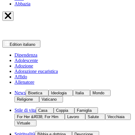
Abbazia
Edition
italiano
Dipendenza
Adolescente
Adozione
Adorazione eucaristica
Affido
Allenatore
News
Bioetica
Ideologia
Italia
Mondo
Religione
Vaticano
Stile di vita
Casa
Coppia
Famiglia
For Her &#038; For Him
Lavoro
Salute
Vecchiaia
Virtuale
Spiritualità
Bibbia e dottrina
Devozione