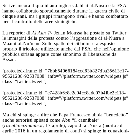
Scrive ancora il quotidiano inglese: Jabhat al­-Nusra e la FSA
hanno collaborato sporadicamente durante la guerra civile di
cinque anni, ma i gruppi rimangono rivali e hanno combattuto
per il controllo delle aree strategiche.
La reporter di
Al Aan Tv
Jenan Moussa ha postato su Twitter
le immagini della protesta contro l’aggressione di al-Nusra a
Maarat al-­Nu’man. Sulle spalle dei cittadini era esposto
proprio il tricolore utilizzato anche dal FSA, che nell’opinione
pubblica siriana appare come sinonimo di liberazione da
Assad.
[protected-iframe id=”7bbb54966184ccd63b827dba35613e17-
95521288-92537038″ info=”//platform.twitter.com/widgets.js”
class=”twitter-tweet”]
[protected-iframe id=”c7428b6e8e2c94cc8ade07b4fbe2c118-
95521288-92537038″ info=”//platform.twitter.com/widgets.js”
class=”twitter-tweet”]
Ma chi si spinge a dire che Papa Francesco abbia “benedetto”
anche terroristi spietati come Abu “il cannibale”
(
riscattonazionale.it
, 17 aprile), capo di al-Nusra (morto ad
aprile 2016 in un regolamento di conti) si spinge in equazioni­-