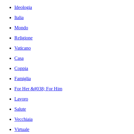
Ideologia
Italia
Mondo
Religione
Vaticano
Casa
Coppia
Famiglia
For Her &#038; For Him
Lavoro
Salute
Vecchiaia
Virtuale