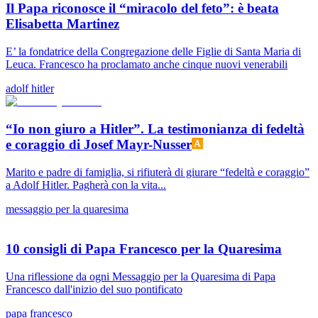
Il Papa riconosce il “miracolo del feto”: è beata
Elisabetta Martinez
E’ la fondatrice della Congregazione delle Figlie di Santa Maria di
Leuca. Francesco ha proclamato anche cinque nuovi venerabili
adolf hitler
“Io non giuro a Hitler”. La testimonianza di fedeltà
e coraggio di Josef Mayr-Nusser
Marito e padre di famiglia, si rifiuterà di giurare “fedeltà e coraggio”
a Adolf Hitler. Pagherà con la vita...
messaggio per la quaresima
10 consigli di Papa Francesco per la Quaresima
Una riflessione da ogni Messaggio per la Quaresima di Papa
Francesco dall'inizio del suo pontificato
papa francesco