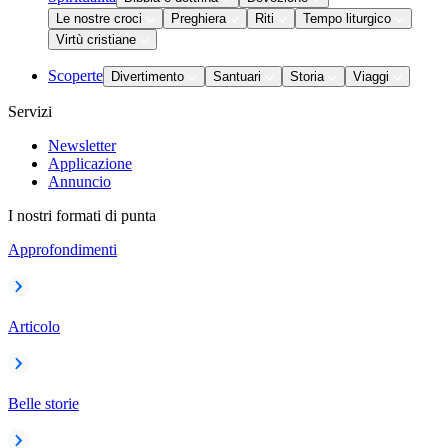
Le nostre croci
Preghiera
Riti
Tempo liturgico
Virtù cristiane
Scoperte
Divertimento
Santuari
Storia
Viaggi
Servizi
Newsletter
Applicazione
Annuncio
I nostri formati di punta
Approfondimenti
Articolo
Belle storie