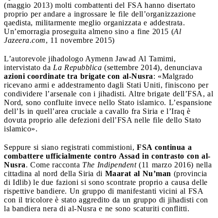
(maggio 2013) molti combattenti del FSA hanno disertato
proprio per andare a ingrossare le file dell’organizzazione
qaedista, militarmente meglio organizzata e addestrata.
Un’emorragia proseguita almeno sino a fine 2015 (
Al
Jazeera.com
, 11 novembre 2015)
L’autorevole jihadologo Aymenn Jawad Al Tamimi,
intervistato da
La Repubblica
(settembre 2014), denunciava
azioni coordinate tra brigate con al-Nusra
: «Malgrado
ricevano armi e addestramento dagli Stati Uniti, finiscono per
condividere l’arsenale con i jihadisti. Altre brigate dell’FSA, al
Nord, sono confluite invece nello Stato islamico. L’espansione
dell’Is in quell’area cruciale a cavallo fra Siria e l’Iraq è
dovuta proprio alle defezioni dell’FSA nelle file dello Stato
islamico».
Seppure si siano registrati commistioni,
FSA continua a
combattere ufficialmente contro Assad in contrasto con al-
Nusra
. Come racconta
The Indipendent
(11 marzo 2016) nella
cittadina al nord della Siria di
Maarat al ­Nu’man
(provincia
di Idlib) le due fazioni si sono scontrate proprio a causa delle
rispettive bandiere. Un gruppo di manifestanti vicini al FSA
con il tricolore è stato aggredito da un gruppo di jihadisti con
la bandiera nera di al-Nusra e ne sono scaturiti conflitti.