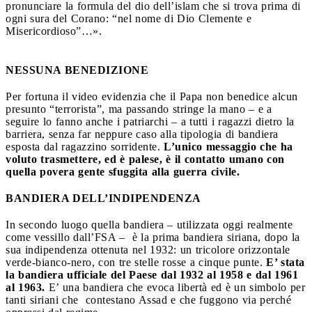
pronunciare la formula del dio dell’islam che si trova prima di
ogni sura del Corano: “nel nome di Dio Clemente e
Misericordioso”…».
NESSUNA BENEDIZIONE
Per fortuna il video evidenzia che il Papa non benedice alcun
presunto “terrorista”, ma passando stringe la mano – e a
seguire lo fanno anche i patriarchi – a tutti i ragazzi dietro la
barriera, senza far neppure caso alla tipologia di bandiera
esposta dal ragazzino sorridente.
L’unico messaggio che ha
voluto trasmettere, ed è palese, è il contatto umano con
quella povera gente sfuggita alla guerra civile.
BANDIERA DELL’INDIPENDENZA
In secondo luogo quella bandiera – utilizzata oggi realmente
come vessillo dall’FSA –
è la prima bandiera siriana, dopo la
sua indipendenza ottenuta nel 1932: un tricolore orizzontale
verde-bianco-nero, con tre stelle rosse a cinque punte.
E’ stata
la bandiera ufficiale del Paese dal 1932 al 1958 e dal 1961
al 1963.
E’ una bandiera che evoca libertà ed è un simbolo per
tanti siriani che
contestano Assad e che fuggono via perché