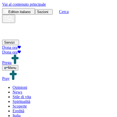
Vai al contenuto principale
Cerca
Edition
italiano
Sezioni
Servizi
Dona ora
Dona ora
Prega
Menu
Pray
Opinioni
News
Stile di vita
Spiritualità
Scoperte
Eredità
Italia