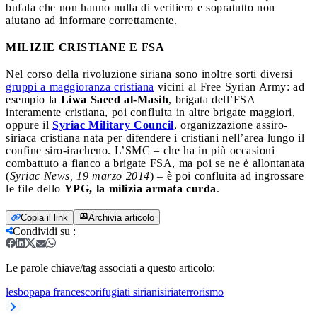
bufala che non hanno nulla di veritiero e sopratutto non
aiutano ad informare correttamente.
MILIZIE CRISTIANE E FSA
Nel corso della rivoluzione siriana sono inoltre sorti diversi
gruppi a maggioranza cristiana
vicini al Free Syrian Army: ad
esempio la
Liwa Saeed al-Masih
, brigata dell’FSA
interamente cristiana, poi confluita in altre brigate maggiori,
oppure il
Syriac Military Council
, organizzazione assiro-
siriaca cristiana nata per difendere i cristiani nell’area lungo il
confine siro-iracheno. L’SMC – che ha in più occasioni
combattuto a fianco a brigate FSA, ma poi se ne è allontanata
(
Syriac News, 19 marzo 2014
) – è poi confluita ad ingrossare
le file dello
YPG, la milizia armata curda
.
Copia il link
Archivia articolo
Condividi su
:
Le parole chiave/tag associati a questo articolo:
lesbo
papa francesco
rifugiati siriani
siria
terrorismo