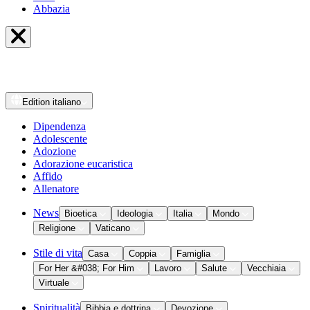
Abbazia
Edition
italiano
Dipendenza
Adolescente
Adozione
Adorazione eucaristica
Affido
Allenatore
News
Bioetica
Ideologia
Italia
Mondo
Religione
Vaticano
Stile di vita
Casa
Coppia
Famiglia
For Her &#038; For Him
Lavoro
Salute
Vecchiaia
Virtuale
Spiritualità
Bibbia e dottrina
Devozione