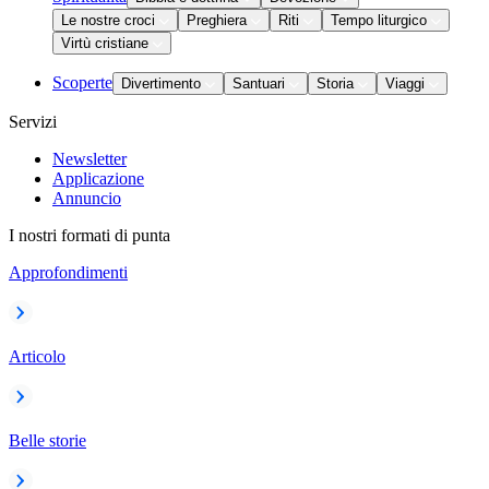
Le nostre croci
Preghiera
Riti
Tempo liturgico
Virtù cristiane
Scoperte
Divertimento
Santuari
Storia
Viaggi
Servizi
Newsletter
Applicazione
Annuncio
I nostri formati di punta
Approfondimenti
Articolo
Belle storie