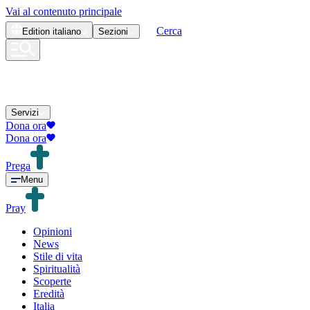
Vai al contenuto principale
Cerca
Edition
italiano
Sezioni
Servizi
Dona ora
Dona ora
Prega
Menu
Pray
Opinioni
News
Stile di vita
Spiritualità
Scoperte
Eredità
Italia