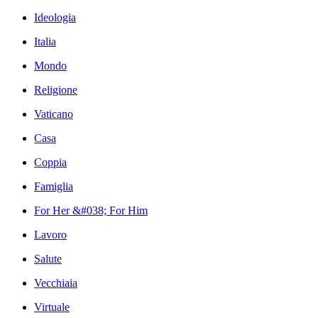
Ideologia
Italia
Mondo
Religione
Vaticano
Casa
Coppia
Famiglia
For Her &#038; For Him
Lavoro
Salute
Vecchiaia
Virtuale