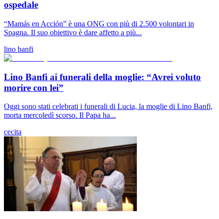
ospedale
“Mamás en Acción” è una ONG con più di 2.500 volontari in
Spagna. Il suo obiettivo è dare affetto a più...
lino banfi
Lino Banfi ai funerali della moglie: “Avrei voluto
morire con lei”
Oggi sono stati celebrati i funerali di Lucia, la moglie di Lino Banfi,
morta mercoledì scorso. Il Papa ha...
cecita