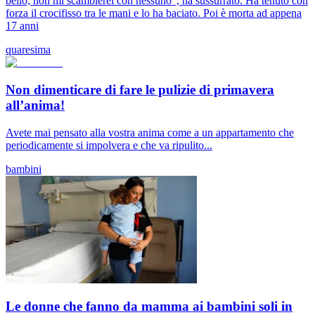
bello, non mi scambierei con nessuno”, ha sussurrato. Ha tenuto con
forza il crocifisso tra le mani e lo ha baciato. Poi è morta ad appena
17 anni
quaresima
Non dimenticare di fare le pulizie di primavera
all’anima!
Avete mai pensato alla vostra anima come a un appartamento che
periodicamente si impolvera e che va ripulito...
bambini
Le donne che fanno da mamma ai bambini soli in