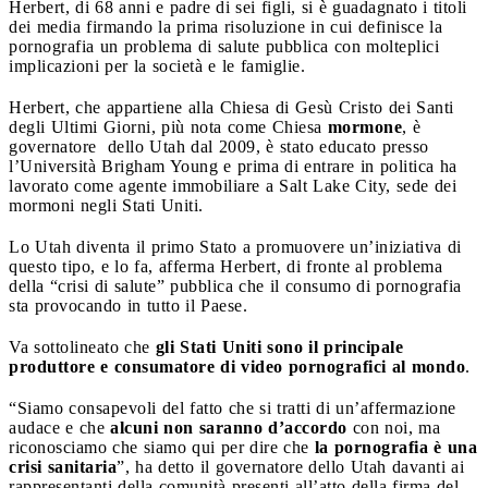
Herbert, di 68 anni e padre di sei figli, si è guadagnato i titoli
dei media firmando la prima risoluzione in cui definisce la
pornografia un problema di salute pubblica con molteplici
implicazioni per la società e le famiglie.
Herbert, che appartiene alla Chiesa di Gesù Cristo dei Santi
degli Ultimi Giorni, più nota come Chiesa
mormone
, è
governatore dello Utah dal 2009, è stato educato presso
l’Università Brigham Young e prima di entrare in politica ha
lavorato come agente immobiliare a Salt Lake City, sede dei
mormoni negli Stati Uniti.
Lo Utah diventa il primo Stato a promuovere un’iniziativa di
questo tipo, e lo fa, afferma Herbert, di fronte al problema
della “crisi di salute” pubblica che il consumo di pornografia
sta provocando in tutto il Paese.
Va sottolineato che
gli Stati Uniti sono il principale
produttore e consumatore di video pornografici al mondo
.
“Siamo consapevoli del fatto che si tratti di un’affermazione
audace e che
alcuni non saranno d’accordo
con noi, ma
riconosciamo che siamo qui per dire che
la pornografia è una
crisi sanitaria
”, ha detto il governatore dello Utah davanti ai
rappresentanti della comunità presenti all’atto della firma del