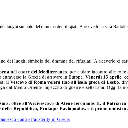
dei luoghi simbolo del dramma dei rifugiati. A riceverlo ci sarà Bartolo
uno dei luoghi simbolo del dramma dei rifugiati. A riceverlo ci sa
rna nel cuore del Mediterraneo
, per andare incontro alle rott
attraverso la Grecia di arrivare in Europa.
Venerdì 15 aprile, c
a, il Vescovo di Roma volerà fino all’isola greca di Lesbo
, di
uga dal Medio Oriente impazzito di guerre e settarismi. Oggi la not
i sarà, oltre all’Arcivescovo di Atene Ieronimos II, il Patriarc
e della Repubblica, Prokopis Pavlopoulos, e il primo ministro 
rancesco contro l’austerity in Grecia