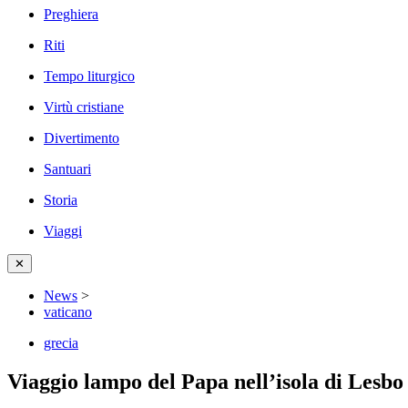
Preghiera
Riti
Tempo liturgico
Virtù cristiane
Divertimento
Santuari
Storia
Viaggi
✕
News
>
vaticano
grecia
Viaggio lampo del Papa nell’isola di Lesbo