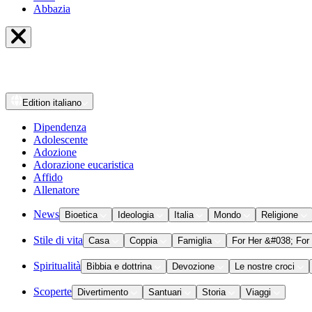
Abbazia
Edition
italiano
Dipendenza
Adolescente
Adozione
Adorazione eucaristica
Affido
Allenatore
News
Bioetica
Ideologia
Italia
Mondo
Religione
Stile di vita
Casa
Coppia
Famiglia
For Her &#038; For
Spiritualità
Bibbia e dottrina
Devozione
Le nostre croci
Scoperte
Divertimento
Santuari
Storia
Viaggi