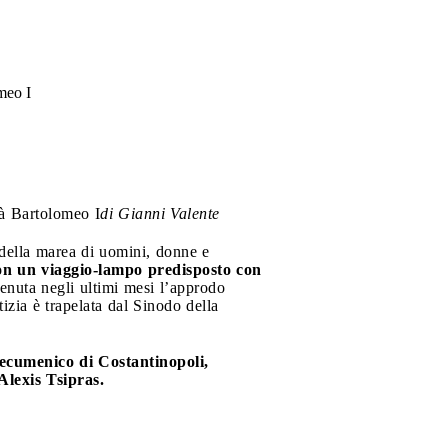
meo I
rà Bartolomeo I
di Gianni Valente
e della marea di uomini, donne e
on un viaggio-lampo predisposto con
venuta negli ultimi mesi l’approdo
izia è trapelata dal Sinodo della
a ecumenico di Costantinopoli,
Alexis Tsipras.