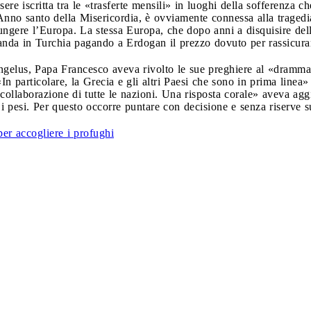
sere iscritta tra le «trasferte mensili» in luoghi della sofferenza 
’Anno santo della Misericordia, è ovviamente connessa alla tragedi
ngere l’Europa. La stessa Europa, che dopo anni a disquisire delle
rimanda in Turchia pagando a Erdogan il prezzo dovuto per rassicurar
Angelus, Papa Francesco aveva rivolto le sue preghiere al «dramm
In particolare, la Grecia e gli altri Paesi che sono in prima linea
collaborazione di tutte le nazioni. Una risposta corale» aveva agg
 i pesi. Per questo occorre puntare con decisione e senza riserve s
per accogliere i profughi