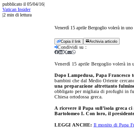
pubblicato il 05/04/16
|
Vatican Insider
|
2
min di lettura
Venerdì 15 aprile Bergoglio volerà in uno 
Copia il link
Archivia articolo
Condividi su
:
Venerdì 15 aprile Bergoglio volerà in 
Dopo Lampedusa, Papa Francesco to
bambini che dal Medio Oriente cercano 
una preparazione altrettanto fulmine
obbligato per migliaia di profughi in f
Chiesa ortodossa greca.
A ricevere il Papa sull’isola greca c
Bartolomeo I. Con loro, il president
LEGGI ANCHE:
Il monito di Papa F