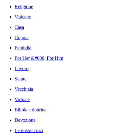
Religione
Vaticano
Casa
Coppia
Famiglia
For Her &#038; For Him
Lavoro
Salute
Vecchiaia
Virtuale
Bibbia e dottrina
Devozione
Le nostre croci