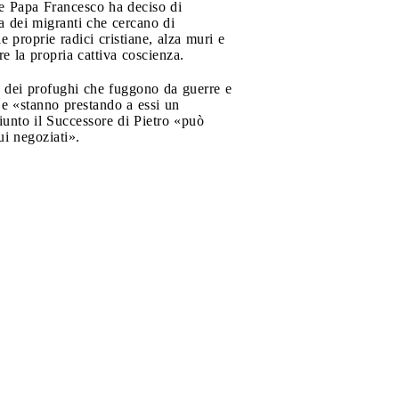
che Papa Francesco ha deciso di
a dei migranti che cercano di
 proprie radici cristiane, alza muri e
e la propria cattiva coscienza.
a dei profughi che fuggono da guerre e
» e «stanno prestando a essi un
iunto il Successore di Pietro «può
ui negoziati».