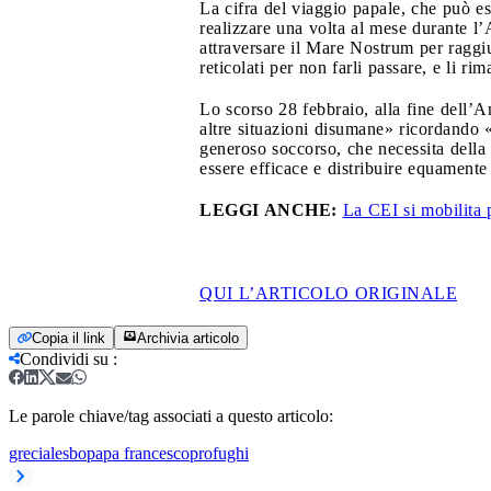
La cifra del viaggio papale, che può es
realizzare una volta al mese durante l
attraversare il Mare Nostrum per raggiu
reticolati per non farli passare, e li 
Lo scorso 28 febbraio, alla fine dell’
altre situazioni disumane» ricordando «
generoso soccorso, che necessita della 
essere efficace e distribuire equamente
LEGGI ANCHE:
La CEI si mobilita 
QUI L’ARTICOLO ORIGINALE
Copia il link
Archivia articolo
Condividi su
:
Le parole chiave/tag associati a questo articolo:
grecia
lesbo
papa francesco
profughi