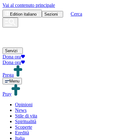
Vai al contenuto principale
Cerca
Edition
italiano
Sezioni
Servizi
Dona ora
Dona ora
Prega
Menu
Pray
Opinioni
News
Stile di vita
Spiritualità
Scoperte
Eredità
Italia