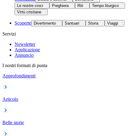
Le nostre croci
Preghiera
Riti
Tempo liturgico
Virtù cristiane
Scoperte
Divertimento
Santuari
Storia
Viaggi
Servizi
Newsletter
Applicazione
Annuncio
I nostri formati di punta
Approfondimenti
Articolo
Belle storie