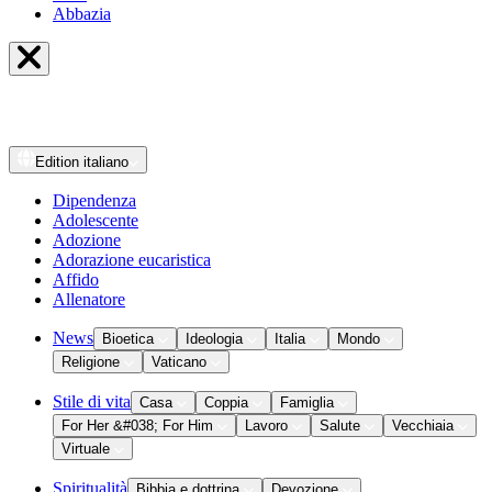
Abbazia
Edition
italiano
Dipendenza
Adolescente
Adozione
Adorazione eucaristica
Affido
Allenatore
News
Bioetica
Ideologia
Italia
Mondo
Religione
Vaticano
Stile di vita
Casa
Coppia
Famiglia
For Her &#038; For Him
Lavoro
Salute
Vecchiaia
Virtuale
Spiritualità
Bibbia e dottrina
Devozione