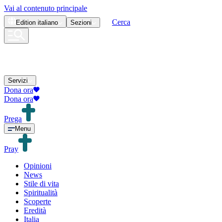
Vai al contenuto principale
Cerca
Edition
italiano
Sezioni
Servizi
Dona ora
Dona ora
Prega
Menu
Pray
Opinioni
News
Stile di vita
Spiritualità
Scoperte
Eredità
Italia