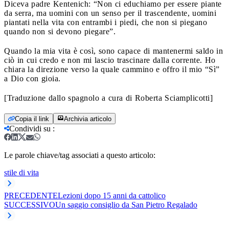
Diceva padre Kentenich: “Non ci educhiamo per essere piante
da serra, ma uomini con un senso per il trascendente, uomini
piantati nella vita con entrambi i piedi, che non si piegano
quando non si devono piegare”.
Quando la mia vita è così, sono capace di mantenermi saldo in
ciò in cui credo e non mi lascio trascinare dalla corrente. Ho
chiara la direzione verso la quale cammino e offro il mio “Sì”
a Dio con gioia.
[Traduzione dallo spagnolo a cura di Roberta Sciamplicotti]
Copia il link
Archivia articolo
Condividi su
:
Le parole chiave/tag associati a questo articolo:
stile di vita
PRECEDENTE
Lezioni dopo 15 anni da cattolico
SUCCESSIVO
Un saggio consiglio da San Pietro Regalado