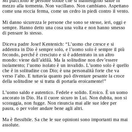
Mi piacciono le persone solide che si mantengono salde in
mezzo alla tormenta. Non vacillano. Non cambiano. Aspettano
come una roccia ferma, come un cedro in piedi contro il vento.
Mi danno sicurezza le persone che sono se stesse, ieri, oggi e
sempre. Hanno detto una cosa una volta e non hanno smesso
di pensare lo stesso.
Diceva padre Josef Kentenich: “L’uomo che cresce e si
addentra in Dio è sempre solo, e l’uomo solo è sempre il più
fecondo, perché è cresciuto e si è addentrato in un altro
mondo: viene dall’aldilà. Ma la solitudine non dev’essere
isolamento; l’uomo isolato è un invalido. L’uomo solo è quello
che è in solitudine con Dio; è una personalità forte che va
verso l’alto. E tuttavia quanto può diventare pesante la croce
della solitudine se si tratta di portarla eroicamente!”
L’uomo saldo e autentico. Fedele e solido. Eroico. È un uomo
ancorato in Dio. Ha il cuore sicuro in Lui. Non dubita, non si
scoraggia, non fugge. Non rinuncia mai alle sue idee per
paura, o per voler andare bene agli altri.
Ma è flessibile. Sa che le sue opinioni sono importanti ma mai
assolute.