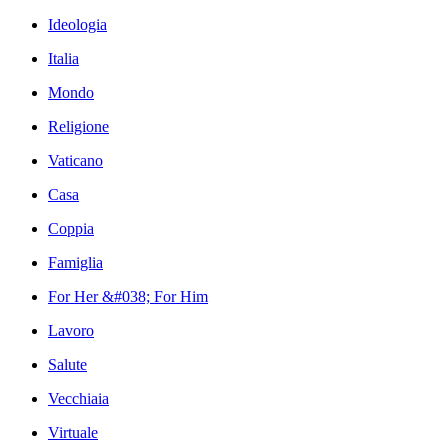
Ideologia
Italia
Mondo
Religione
Vaticano
Casa
Coppia
Famiglia
For Her &#038; For Him
Lavoro
Salute
Vecchiaia
Virtuale