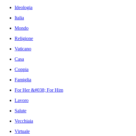
Ideologia
Italia
Mondo
Religione
Vaticano
Casa
Coppia
Famiglia
For Her &#038; For Him
Lavoro
Salute
Vecchiaia
Virtuale