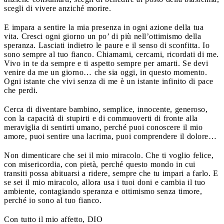
scegli di vivere anziché morire.
E impara a sentire la mia presenza in ogni azione della tua
vita. Cresci ogni giorno un po’ di più nell’ottimismo della
speranza. Lasciati indietro le paure e il senso di sconfitta. Io
sono sempre al tuo fianco. Chiamami, cercami, ricordati di me.
Vivo in te da sempre e ti aspetto sempre per amarti. Se devi
venire da me un giorno… che sia oggi, in questo momento.
Ogni istante che vivi senza di me è un istante infinito di pace
che perdi.
Cerca di diventare bambino, semplice, innocente, generoso,
con la capacità di stupirti e di commuoverti di fronte alla
meraviglia di sentirti umano, perché puoi conoscere il mio
amore, puoi sentire una lacrima, puoi comprendere il dolore…
Non dimenticare che sei il mio miracolo. Che ti voglio felice,
con misericordia, con pietà, perché questo mondo in cui
transiti possa abituarsi a ridere, sempre che tu impari a farlo. E
se sei il mio miracolo, allora usa i tuoi doni e cambia il tuo
ambiente, contagiando speranza e ottimismo senza timore,
perché io sono al tuo fianco.
Con tutto il mio affetto, DIO