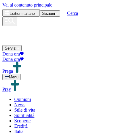
Vai al contenuto principale
Cerca
Edition
italiano
Sezioni
Servizi
Dona ora
Dona ora
Prega
Menu
Pray
Opinioni
News
Stile di vita
Spiritualità
Scoperte
Eredità
Italia