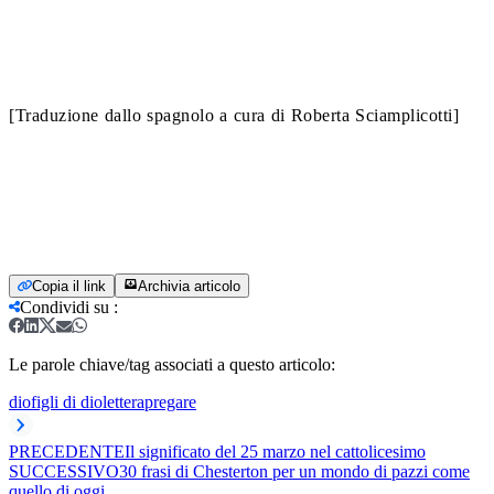
[Traduzione dallo spagnolo a cura di Roberta Sciamplicotti]
Copia il link
Archivia articolo
Condividi su
:
Le parole chiave/tag associati a questo articolo:
dio
figli di dio
lettera
pregare
PRECEDENTE
Il significato del 25 marzo nel cattolicesimo
SUCCESSIVO
30 frasi di Chesterton per un mondo di pazzi come
quello di oggi