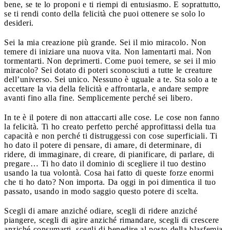
bene, se te lo proponi e ti riempi di entusiasmo. E soprattutto,
se ti rendi conto della felicità che puoi ottenere se solo lo
desideri.
Sei la mia creazione più grande. Sei il mio miracolo. Non
temere di iniziare una nuova vita. Non lamentarti mai. Non
tormentarti. Non deprimerti. Come puoi temere, se sei il mio
miracolo? Sei dotato di poteri sconosciuti a tutte le creature
dell’universo. Sei unico. Nessuno è uguale a te. Sta solo a te
accettare la via della felicità e affrontarla, e andare sempre
avanti fino alla fine. Semplicemente perché sei libero.
In te è il potere di non attaccarti alle cose. Le cose non fanno
la felicità. Ti ho creato perfetto perché approfittassi della tua
capacità e non perché ti distruggessi con cose superficiali. Ti
ho dato il potere di pensare, di amare, di determinare, di
ridere, di immaginare, di creare, di pianificare, di parlare, di
pregare… Ti ho dato il dominio di scegliere il tuo destino
usando la tua volontà. Cosa hai fatto di queste forze enormi
che ti ho dato? Non importa. Da oggi in poi dimentica il tuo
passato, usando in modo saggio questo potere di scelta.
Scegli di amare anziché odiare, scegli di ridere anziché
piangere, scegli di agire anziché rimandare, scegli di crescere
anziché consumarti, scegli di benedire al posto della blasfemia,