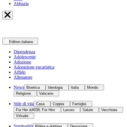
Abbazia
Edition
italiano
Dipendenza
Adolescente
Adozione
Adorazione eucaristica
Affido
Allenatore
News
Bioetica
Ideologia
Italia
Mondo
Religione
Vaticano
Stile di vita
Casa
Coppia
Famiglia
For Her &#038; For Him
Lavoro
Salute
Vecchiaia
Virtuale
Spiritualità
Bibbia e dottrina
Devozione