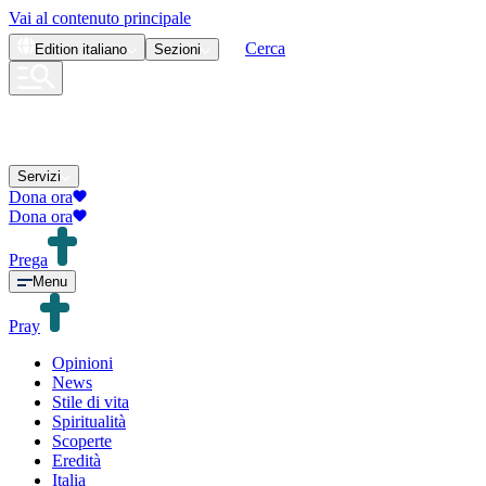
Vai al contenuto principale
Cerca
Edition
italiano
Sezioni
Servizi
Dona ora
Dona ora
Prega
Menu
Pray
Opinioni
News
Stile di vita
Spiritualità
Scoperte
Eredità
Italia