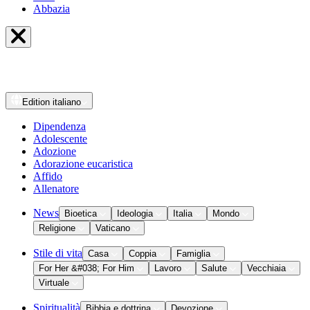
Abbazia
Edition
italiano
Dipendenza
Adolescente
Adozione
Adorazione eucaristica
Affido
Allenatore
News
Bioetica
Ideologia
Italia
Mondo
Religione
Vaticano
Stile di vita
Casa
Coppia
Famiglia
For Her &#038; For Him
Lavoro
Salute
Vecchiaia
Virtuale
Spiritualità
Bibbia e dottrina
Devozione