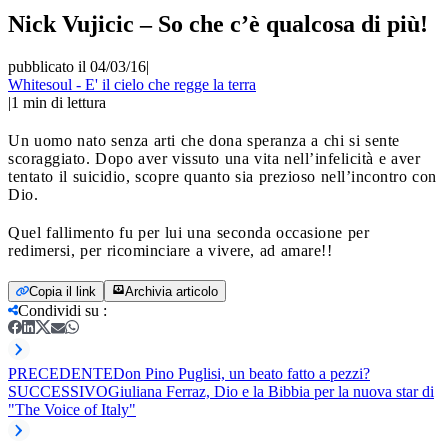
Nick Vujicic – So che c’è qualcosa di più!
pubblicato il 04/03/16
|
Whitesoul - E' il cielo che regge la terra
|
1
min di lettura
Un uomo nato senza arti che dona speranza a chi si sente
scoraggiato. Dopo aver vissuto una vita nell’infelicità e aver
tentato il suicidio, scopre quanto sia prezioso nell’incontro con
Dio.
Quel fallimento fu per lui una seconda occasione per
redimersi, per ricominciare a vivere, ad amare!!
Copia il link
Archivia articolo
Condividi su
:
PRECEDENTE
Don Pino Puglisi, un beato fatto a pezzi?
SUCCESSIVO
Giuliana Ferraz, Dio e la Bibbia per la nuova star di
"The Voice of Italy"