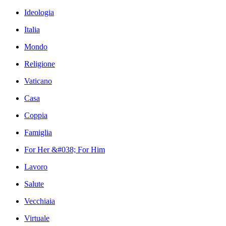
Ideologia
Italia
Mondo
Religione
Vaticano
Casa
Coppia
Famiglia
For Her &#038; For Him
Lavoro
Salute
Vecchiaia
Virtuale