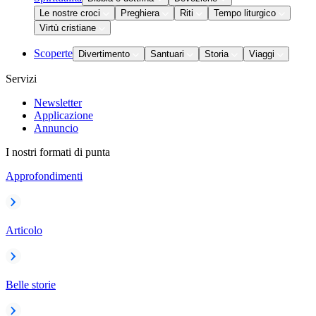
Le nostre croci
Preghiera
Riti
Tempo liturgico
Virtù cristiane
Scoperte
Divertimento
Santuari
Storia
Viaggi
Servizi
Newsletter
Applicazione
Annuncio
I nostri formati di punta
Approfondimenti
Articolo
Belle storie