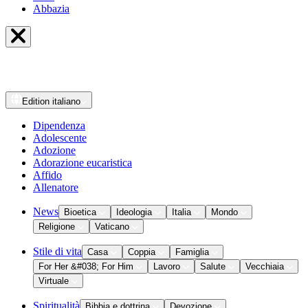
Abbazia
Edition
italiano
Dipendenza
Adolescente
Adozione
Adorazione eucaristica
Affido
Allenatore
News
Bioetica
Ideologia
Italia
Mondo
Religione
Vaticano
Stile di vita
Casa
Coppia
Famiglia
For Her &#038; For Him
Lavoro
Salute
Vecchiaia
Virtuale
Spiritualità
Bibbia e dottrina
Devozione