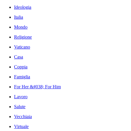
Ideologia
Italia
Mondo
Religione
Vaticano
Casa
Coppia
Famiglia
For Her &#038; For Him
Lavoro
Salute
Vecchiaia
Virtuale