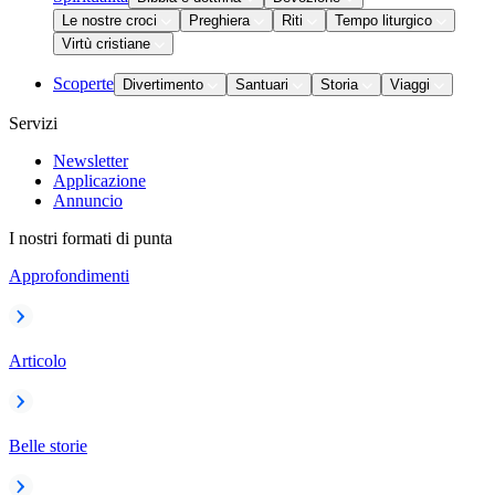
Le nostre croci
Preghiera
Riti
Tempo liturgico
Virtù cristiane
Scoperte
Divertimento
Santuari
Storia
Viaggi
Servizi
Newsletter
Applicazione
Annuncio
I nostri formati di punta
Approfondimenti
Articolo
Belle storie