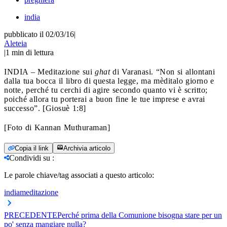
india
pubblicato il 02/03/16
|
Aleteia
|
1
min di lettura
INDIA – Meditazione sui
ghat
di Varanasi. “Non si allontani
dalla tua bocca il libro di questa legge, ma mèditalo giorno e
notte, perché tu cerchi di agire secondo quanto vi è scritto;
poiché allora tu porterai a buon fine le tue imprese e avrai
successo”. [Giosuè 1:8]
[Foto di Kannan Muthuraman]
Copia il link
Archivia articolo
Condividi su
:
Le parole chiave/tag associati a questo articolo:
india
meditazione
PRECEDENTE
Perché prima della Comunione bisogna stare per un
po' senza mangiare nulla?