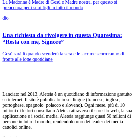
La Madonna è Madre di Gesù e Madre nostra, per questo si
preoccupa per i suoi figli in tutto il mondo
dio
Una richiesta da rivolgere in questa Quaresima:
“Resta con me, Signore”
Gesù sarà lì quando scenderà la sera e le lacrime scorreranno di
fronte alle lotte quotidiane
Lanciato nel 2013, Aleteia è un quotidiano di informazione gratuito
su internet. Il sito è pubblicato in sei lingue (francese, inglese,
portoghese, spagnolo, polacco e sloveno). Ogni mese, più di 10
milioni di lettori consultano Aleteia attraverso il suo sito web, la sua
applicazione e i social media. Aleteia raggiunge quasi 50 milioni di
persone in tutto il mondo, rendendolo uno dei leader dei media
cattolici online.