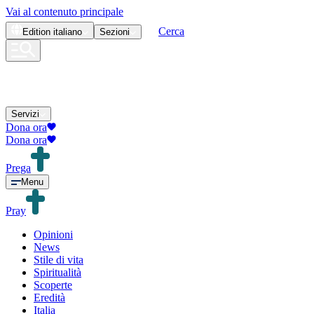
Vai al contenuto principale
Cerca
Edition
italiano
Sezioni
Servizi
Dona ora
Dona ora
Prega
Menu
Pray
Opinioni
News
Stile di vita
Spiritualità
Scoperte
Eredità
Italia