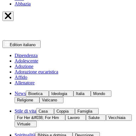
Abbazia
Edition
italiano
Dipendenza
Adolescente
Adozione
Adorazione eucaristica
Affido
Allenatore
News
Bioetica
Ideologia
Italia
Mondo
Religione
Vaticano
Stile di vita
Casa
Coppia
Famiglia
For Her &#038; For Him
Lavoro
Salute
Vecchiaia
Virtuale
Spiritualità
Bibbia e dottrina
Devozione