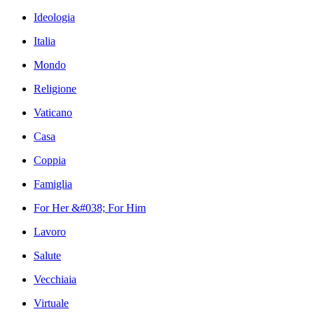
Ideologia
Italia
Mondo
Religione
Vaticano
Casa
Coppia
Famiglia
For Her &#038; For Him
Lavoro
Salute
Vecchiaia
Virtuale