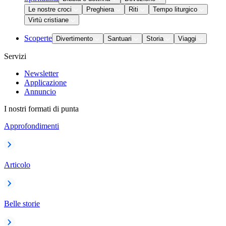
Le nostre croci
Preghiera
Riti
Tempo liturgico
Virtù cristiane
Scoperte
Divertimento
Santuari
Storia
Viaggi
Servizi
Newsletter
Applicazione
Annuncio
I nostri formati di punta
Approfondimenti
Articolo
Belle storie