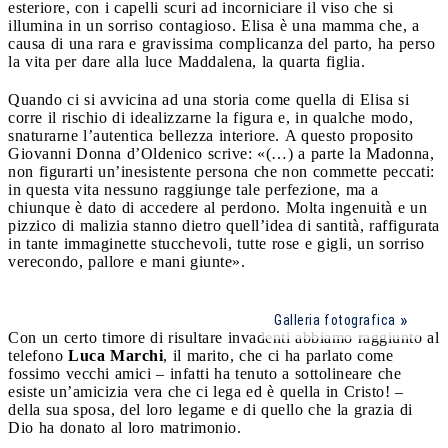
esteriore, con i capelli scuri ad incorniciare il viso che si
illumina in un sorriso contagioso. Elisa è una mamma che, a
causa di una rara e gravissima complicanza del parto, ha perso
la vita per dare alla luce Maddalena, la quarta figlia.
Quando ci si avvicina ad una storia come quella di Elisa si
corre il rischio di idealizzarne la figura e, in qualche modo,
snaturarne l’autentica bellezza interiore. A questo proposito
Giovanni Donna d’Oldenico scrive: «(…) a parte la Madonna,
non figurarti un’inesistente persona che non commette peccati:
in questa vita nessuno raggiunge tale perfezione, ma a
chiunque è dato di accedere al perdono. Molta ingenuità e un
pizzico di malizia stanno dietro quell’idea di santità, raffigurata
in tante immaginette stucchevoli, tutte rose e gigli, un sorriso
verecondo, pallore e mani giunte».
Galleria fotografica
Con un certo timore di risultare invadenti abbiamo raggiunto al
telefono
Luca Marchi
, il marito, che ci ha parlato come
fossimo vecchi amici – infatti ha tenuto a sottolineare che
esiste un’amicizia vera che ci lega ed è quella in Cristo! –
della sua sposa, del loro legame e di quello che la grazia di
Dio ha donato al loro matrimonio.