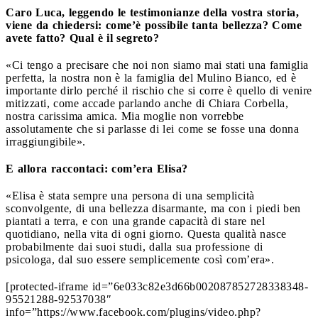
Caro Luca, leggendo le testimonianze della vostra storia,
viene da chiedersi: come’è possibile tanta bellezza? Come
avete fatto? Qual è il segreto?
«Ci tengo a precisare che noi non siamo mai stati una famiglia
perfetta, la nostra non è la famiglia del Mulino Bianco, ed è
importante dirlo perché il rischio che si corre è quello di venire
mitizzati, come accade parlando anche di Chiara Corbella,
nostra carissima amica. Mia moglie non vorrebbe
assolutamente che si parlasse di lei come se fosse una donna
irraggiungibile».
E allora raccontaci: com’era Elisa?
«Elisa è stata sempre una persona di una semplicità
sconvolgente, di una bellezza disarmante, ma con i piedi ben
piantati a terra, e con una grande capacità di stare nel
quotidiano, nella vita di ogni giorno. Questa qualità nasce
probabilmente dai suoi studi, dalla sua professione di
psicologa, dal suo essere semplicemente così com’era».
[protected-iframe id=”6e033c82e3d66b002087852728338348-
95521288-92537038″
info=”https://www.facebook.com/plugins/video.php?