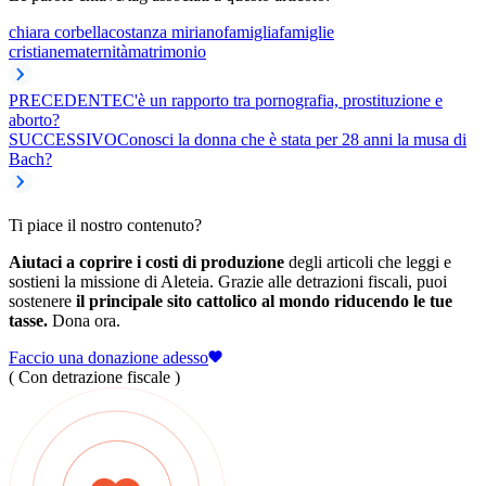
chiara corbella
costanza miriano
famiglia
famiglie
cristiane
maternità
matrimonio
PRECEDENTE
C'è un rapporto tra pornografia, prostituzione e
aborto?
SUCCESSIVO
Conosci la donna che è stata per 28 anni la musa di
Bach?
Ti piace il nostro contenuto?
Aiutaci a coprire i costi di produzione
degli articoli che leggi e
sostieni la missione di Aleteia. Grazie alle detrazioni fiscali, puoi
sostenere
il principale sito cattolico al mondo riducendo le tue
tasse.
Dona ora.
Faccio una donazione adesso
( Con detrazione fiscale )