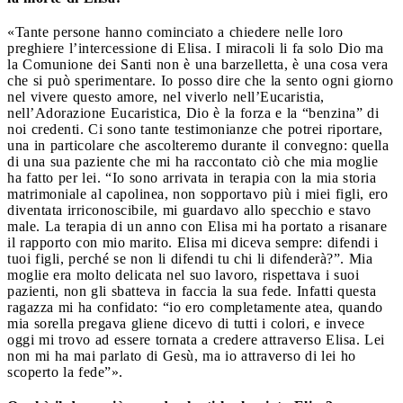
«Tante persone hanno cominciato a chiedere nelle loro
preghiere l’intercessione di Elisa. I miracoli li fa solo Dio ma
la Comunione dei Santi non è una barzelletta, è una cosa vera
che si può sperimentare. Io posso dire che la sento ogni giorno
nel vivere questo amore, nel viverlo nell’Eucaristia,
nell’Adorazione Eucaristica, Dio è la forza e la “benzina” di
noi credenti. Ci sono tante testimonianze che potrei riportare,
una in particolare che ascolteremo durante il convegno: quella
di una sua paziente che mi ha raccontato ciò che mia moglie
ha fatto per lei. “Io sono arrivata in terapia con la mia storia
matrimoniale al capolinea, non sopportavo più i miei figli, ero
diventata irriconoscibile, mi guardavo allo specchio e stavo
male. La terapia di un anno con Elisa mi ha portato a risanare
il rapporto con mio marito. Elisa mi diceva sempre: difendi i
tuoi figli, perché se non li difendi tu chi li difenderà?”. Mia
moglie era molto delicata nel suo lavoro, rispettava i suoi
pazienti, non gli sbatteva in faccia la sua fede. Infatti questa
ragazza mi ha confidato: “io ero completamente atea, quando
mia sorella pregava gliene dicevo di tutti i colori, e invece
oggi mi trovo ad essere tornata a credere attraverso Elisa. Lei
non mi ha mai parlato di Gesù, ma io attraverso di lei ho
scoperto la fede”».