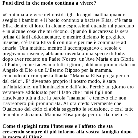
Puoi dirci in che modo continua a vivere?
«Continua a vivere nei nostri figli. Io ogni mattina quando
sveglio i bambini e li bacio continuo a baciare Elisa, c’è tanta
Elisa dentro di loro, in alcune espressioni quando mi guardano
e in alcune cose che mi dicono. Quando li accarezzo la sera
prima di farli addormentare, o mentre diciamo le preghiere
insieme, c’è tanta Elisa lì con noi e per me è continuare ad
amarla. Una mattina, mentre li accompagnavo a scuola e
pregavamo insieme, abbiamo inventato una specie di lode:
dopo aver recitato un Padre Nostro, un’Ave Maria e un Gloria
al Padre, come facevamo tutti i giorni, abbiamo pronunciato un
Angelo di Dio e un L’Eterno Riposo per la mamma,
concludendo con questa litania: “Mamma Elisa prega per noi
dal cielo”. E’ diventato proprio il nostro modo, è stata
un’intuizione, un’illuminazione dall’alto. Perché un giorno ero
veramente addolorato per il fatto che i miei figli non
riuscivano più a dire la parola “mamma” e temevo che non
l’avrebbero più pronunciata. Allora credo veramente che
Qualcuno dal cielo ci abbia suggerito la soluzione, e così tutte
le mattine diciamo:“Mamma Elisa prega per noi dal cielo”».
Come ti spieghi tutto l’interesse e l’affetto che sta
crescendo sempre di più intorno alla vostra famiglia dopo
la morte di Elisa?