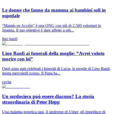
Le donne che fanno da mamma ai bambini soli in
ospedale
“Mamás en Acción” è una ONG con più di 2.500 volontari in
Spagna. Il suo obiettivo è dare affetto a più...
lino banfi
Lino Banfi ai funerali della moglie: “Avrei voluto
morire con lei”
Oggi sono stati celebrati i funerali di Lucia, la moglie di Lino Banfi,
morta mercoledì scorso. Il Papa ha...
cecita
Un sordocieco può essere diacono? La storia
straordinaria di Peter Hepp
Una malattia genetica rara, il sindrome di Usher, gli impedisce di