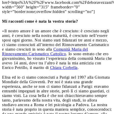
href=https%3A%2F%2Fwww.facebook.com%2Fdeboravezzani
width=”560″ height=”315″ frameborder=”0″
style=”border:none;overflow:hidden” scrolling=”no”]
Mi racconti come è nata la vostra storia?
«Il nostro amore è un amore che è cresciuto: è cresciuto negli
anni, è cresciuto nella nostra maturità, è cresciuto nell’essere
sposi ogni giorno. Noi siamo stati fidanzati tre anni e mezzo,
ci siamo conosciuti all’interno del Rinnovamento Carismatico
e siamo cresciuti in seno alla
Comunità Maria del
Rinnovamento Carismatico Cattolico
. Io sono entrato che ero
giovanissimo, ho vissuto l’esperienza della comunità Maria che
avevo 14 anni, dove tra l’altro è nata la mia amicizia con
Enrico Petrillo, il marito di
Chiara Corbella
.
Elisa ed io ci siamo conosciuti a Parigi nel 1997 alla Giornata
Mondiale della Gioventù. Per noi è stata una grande
esperienza, anche se non ci siamo fidanzati a Parigi: eravamo
entrambi impegnati in altre storie, però lì ci siamo guardati, ci
siamo visti. La cosa bella è che noi chiacchieravamo sempre
tanto, parlavamo della nostra vita, degli studi, io allora
studiavo ancora a Roma e lei psicologia a Padova. La nostra
storia è nata proprio in questa maniera semplice, conoscendoci:
da una grande amicizia è nato il nostro legame d’amore, alla