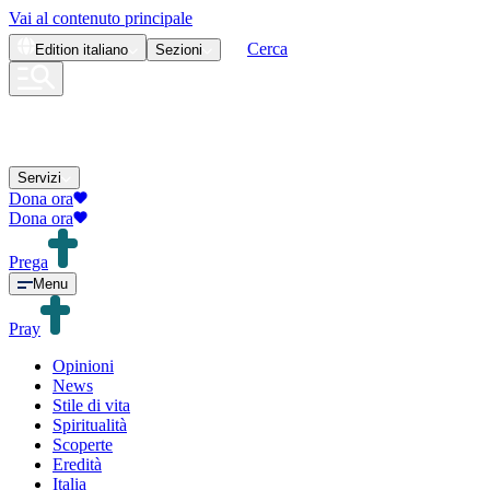
Vai al contenuto principale
Cerca
Edition
italiano
Sezioni
Servizi
Dona ora
Dona ora
Prega
Menu
Pray
Opinioni
News
Stile di vita
Spiritualità
Scoperte
Eredità
Italia