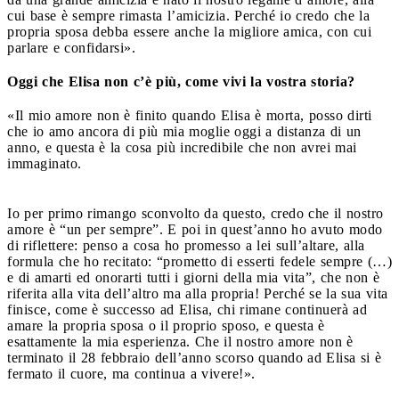
cui base è sempre rimasta l’amicizia. Perché io credo che la
propria sposa debba essere anche la migliore amica, con cui
parlare e confidarsi».
Oggi che Elisa non c’è più, come vivi la vostra storia?
«Il mio amore non è finito quando Elisa è morta, posso dirti
che io amo ancora di più mia moglie oggi a distanza di un
anno, e questa è la cosa più incredibile che non avrei mai
immaginato.
Io per primo rimango sconvolto da questo, credo che il nostro
amore è “un per sempre”. E poi in quest’anno ho avuto modo
di riflettere: penso a cosa ho promesso a lei sull’altare, alla
formula che ho recitato: “prometto di esserti fedele sempre (…)
e di amarti ed onorarti tutti i giorni della mia vita”, che non è
riferita alla vita dell’altro ma alla propria! Perché se la sua vita
finisce, come è successo ad Elisa, chi rimane continuerà ad
amare la propria sposa o il proprio sposo, e questa è
esattamente la mia esperienza. Che il nostro amore non è
terminato il 28 febbraio dell’anno scorso quando ad Elisa si è
fermato il cuore, ma continua a vivere!».