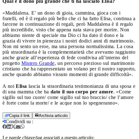
Qual è il dono più grande che ti ha lasciato Elisa?
«Maddalena. E’ un dono di gioia, cammina, gioca con i
fratelli, ed è il regalo più bello che ci ha fatto Elisa, continua a
farcene in continuazione di regali, però Maddalena è il regalo
più incredibile, visto che appena nata stava per morire. Non
abbiamo niente di speciale ma Dio ci ha dato il dono e la
grazia di vivere in pienezza i nostri dodici anni di matrimonio.
Non mi sento un eroe, ma una persona normalissima. La cosa
più straordinaria è la complementarietà che avevamo raggiunto
anche grazie all’esperienza di fede condivisa all’interno del
progetto
Mistero Grande
, un percorso prezioso sul matrimonio
cristiano che ha rappresentato un volano per il nostro rapporto,
anche quando abbiamo vissuto momenti di grande difficoltà».
A noi
Elisa
lascia la straordinaria testimonianza di una sposa e
di una mamma che ha
dato il suo corpo per amore
. «Come
sigillo sul tuo cuore/ come sigillo sul tuo braccio/ che l’amore
è forte come la morte/ e le acque non lo spegneranno».
Copia il link
Archivia articolo
Condividi su
:
Le parole chiave/tag associati a questo articolo: