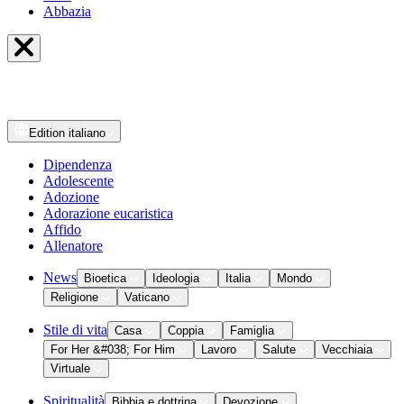
Abbazia
Edition
italiano
Dipendenza
Adolescente
Adozione
Adorazione eucaristica
Affido
Allenatore
News
Bioetica
Ideologia
Italia
Mondo
Religione
Vaticano
Stile di vita
Casa
Coppia
Famiglia
For Her &#038; For Him
Lavoro
Salute
Vecchiaia
Virtuale
Spiritualità
Bibbia e dottrina
Devozione