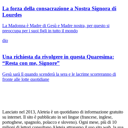
La forza della consacrazione a Nostra Signora di
Lourdes
La Madonna è Madre di Gesù e Madre nostra, per questo si
preoccupa per i suoi figli in tutto il mondo
dio
Una richiesta da rivolgere in questa Quaresima:
“Resta con me, Signore”
Gesù sarà lì quando scenderà la sera e le lacrime scorreranno di
fronte alle lotte quotidiane
Lanciato nel 2013, Aleteia è un quotidiano di informazione gratuito
su internet. Il sito è pubblicato in sei lingue (francese, inglese,
portoghese, spagnolo, polacco e sloveno). Ogni mese, più di 10
milioni di lettori consultano Aleteia attraverso il suo sito web, la sua