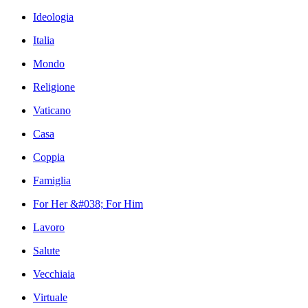
Ideologia
Italia
Mondo
Religione
Vaticano
Casa
Coppia
Famiglia
For Her &#038; For Him
Lavoro
Salute
Vecchiaia
Virtuale