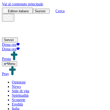
Vai al contenuto principale
Cerca
Edition
italiano
Sezioni
Servizi
Dona ora
Dona ora
Prega
Menu
Pray
Opinioni
News
Stile di vita
Spiritualità
Scoperte
Eredità
Italia