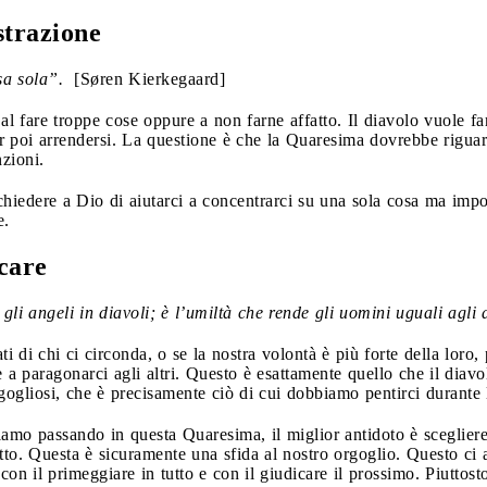
strazione
sa sola”.
[Søren Kierkegaard]
 fare troppe cose oppure a non farne affatto. Il diavolo vuole far
r poi arrendersi. La questione è che la Quaresima dovrebbe riguard
nzioni.
edere a Dio di aiutarci a concentrarci su una sola cosa ma importa
e.
icare
gli angeli in diavoli; è l’umiltà che rende gli uomini uguali agli
i di chi ci circonda, o se la nostra volontà è più forte della loro,
 a paragonarci agli altri. Questo è esattamente quello che il dia
rgogliosi, che è precisamente ciò di cui dobbiamo pentirci durante
iamo passando in questa Quaresima, il miglior antidoto è sceglier
to. Questa è sicuramente una sfida al nostro orgoglio. Questo ci 
 con il primeggiare in tutto e con il giudicare il prossimo. Piuttost