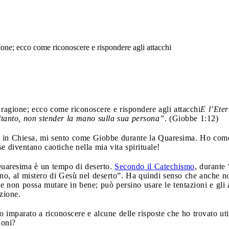
agione; ecco come riconoscere e rispondere agli attacchi
a ragione; ecco come riconoscere e rispondere agli attacchi
E l’Ete
oltanto, non stender la mano sulla sua persona”
. (Giobbe 1:12)
 in Chiesa, mi sento come Giobbe durante la Quaresima. Ho come
e diventano caotiche nella mia vita spirituale!
 Quaresima è un tempo di deserto.
Secondo il Catechismo
, durante 
no, al mistero di Gesù nel deserto”. Ha quindi senso che anche noi
non possa mutare in bene; può persino usare le tentazioni e gli a
zione.
o imparato a riconoscere e alcune delle risposte che ho trovato ut
ioni?