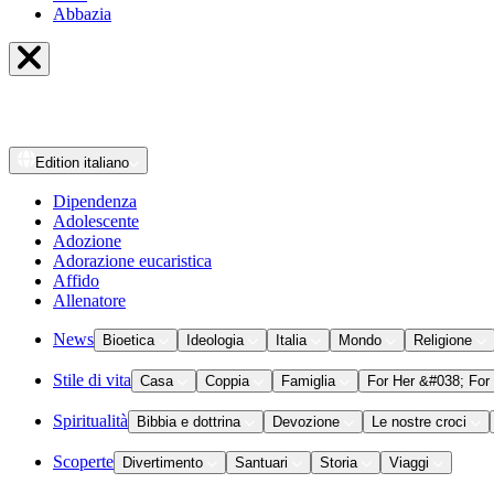
Abbazia
Edition
italiano
Dipendenza
Adolescente
Adozione
Adorazione eucaristica
Affido
Allenatore
News
Bioetica
Ideologia
Italia
Mondo
Religione
Stile di vita
Casa
Coppia
Famiglia
For Her &#038; For
Spiritualità
Bibbia e dottrina
Devozione
Le nostre croci
Scoperte
Divertimento
Santuari
Storia
Viaggi