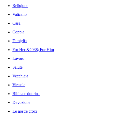
Religione
Vaticano
Casa
Coppia
Famiglia
For Her &#038; For Him
Lavoro
Salute
Vecchiaia
Virtuale
Bibbia e dottrina
Devozione
Le nostre croci