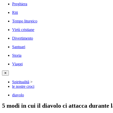
Preghiera
Riti
Tempo liturgico
Virtù cristiane
Divertimento
Santuari
Storia
Viaggi
✕
Spiritualità
>
le nostre croci
diavolo
5 modi in cui il diavolo ci attacca durante