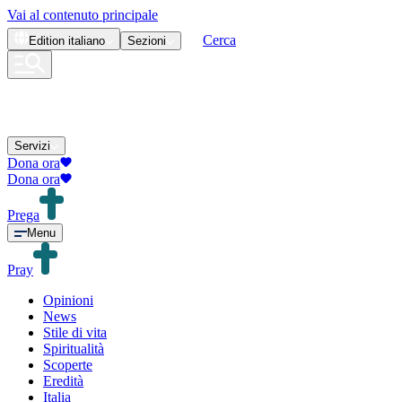
Vai al contenuto principale
Cerca
Edition
italiano
Sezioni
Servizi
Dona ora
Dona ora
Prega
Menu
Pray
Opinioni
News
Stile di vita
Spiritualità
Scoperte
Eredità
Italia