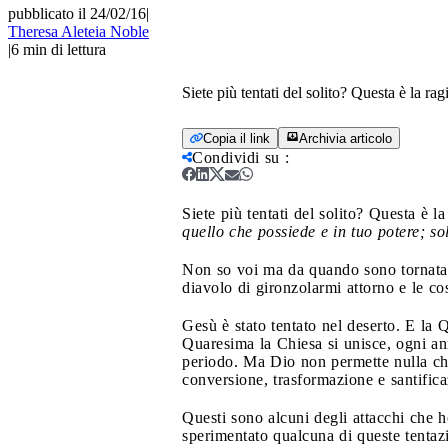
pubblicato il 24/02/16
|
Theresa Aleteia Noble
|
6
min di lettura
Siete più tentati del solito? Questa è la r
Copia il link
Archivia articolo
Condividi su
:
Siete più tentati del solito? Questa è l
quello che possiede e in tuo potere; s
Non so voi ma da quando sono tornata
diavolo di gironzolarmi attorno e le cos
Gesù è stato tentato nel deserto. E la
Quaresima la Chiesa si unisce, ogni an
periodo. Ma Dio non permette nulla che 
conversione, trasformazione e santifica
Questi sono alcuni degli attacchi che h
sperimentato qualcuna di queste tentaz