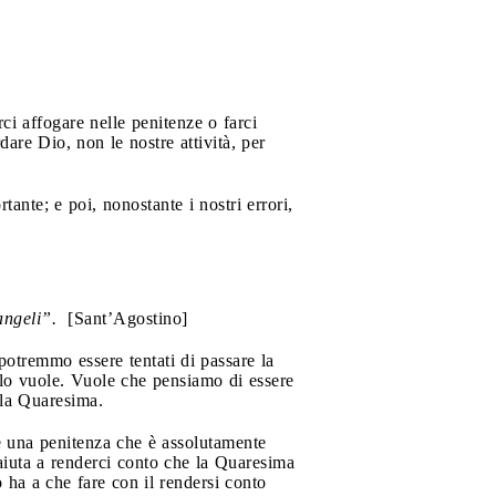
ci affogare nelle penitenze o farci
are Dio, non le nostre attività, per
nte; e poi, nonostante i nostri errori,
 angeli”.
[Sant’Agostino]
 potremmo essere tentati di passare la
volo vuole. Vuole che pensiamo di essere
 la Quaresima.
e una penitenza che è assolutamente
aiuta a renderci conto che la Quaresima
o ha a che fare con il rendersi conto