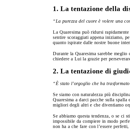
1. La tentazione della di
“La purezza del cuore è volere una co
La Quaresima può ridursi rapidamente al
sentire scoraggiati appena iniziamo, pe
quanto ispirate dalle nostre buone inte
Durante la Quaresima sarebbe meglio chi
chiedere a Lui la grazie per perseverar
2. La tentazione di giud
“È stato l’orgoglio che ha trasformato 
Se siamo con naturalezza più disciplinat
Quaresima a darci pacche sulla spalla e
migliori degli altri e che diventiamo o
Se abbiamo questa tendenza, o se ci st
impossibile da compiere in modo perfet
non ha a che fare con l’essere perfetti,