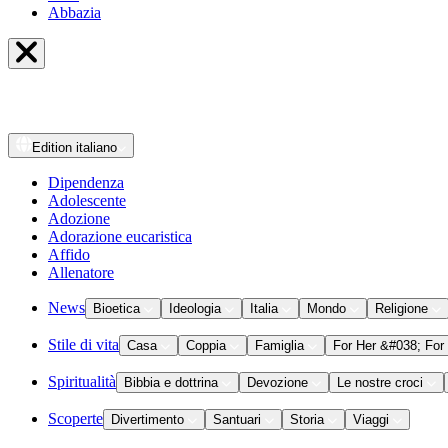
Abbazia
Edition
italiano
Dipendenza
Adolescente
Adozione
Adorazione eucaristica
Affido
Allenatore
News
Bioetica
Ideologia
Italia
Mondo
Religione
Stile di vita
Casa
Coppia
Famiglia
For Her &#038; For
Spiritualità
Bibbia e dottrina
Devozione
Le nostre croci
Scoperte
Divertimento
Santuari
Storia
Viaggi