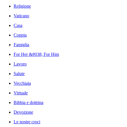
Religione
Vaticano
Casa
Coppia
Famiglia
For Her &#038; For Him
Lavoro
Salute
Vecchiaia
Virtuale
Bibbia e dottrina
Devozione
Le nostre croci