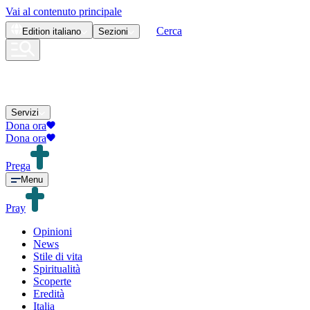
Vai al contenuto principale
Cerca
Edition
italiano
Sezioni
Servizi
Dona ora
Dona ora
Prega
Menu
Pray
Opinioni
News
Stile di vita
Spiritualità
Scoperte
Eredità
Italia