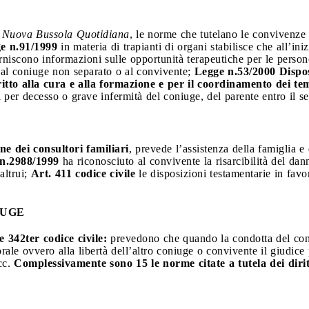
 Nuova Bussola Quotidiana
, le norme che tutelano le convivenze 
ge n.91/1999
in materia di trapianti di organi stabilisce che all’ini
rniscono informazioni sulle opportunità terapeutiche per le persone
, al coniuge non separato o al convivente;
Legge n.53/2000 Disposi
ritto alla cura e alla formazione e per il coordinamento dei tem
iti per decesso o grave infermità del coniuge, del parente entro il
ne dei consultori familiari
, prevede l’assistenza della famiglia e
 n.2988/1999
ha riconosciuto al convivente la risarcibilità del dan
altrui;
Art. 411 codice civile
le disposizioni testamentarie in favo
IUGE
e 342ter codice civile:
prevedono che quando la condotta del coni
orale ovvero alla libertà dell’altro coniuge o convivente il giudic
ecc.
Complessivamente sono 15 le norme citate a tutela dei dirit