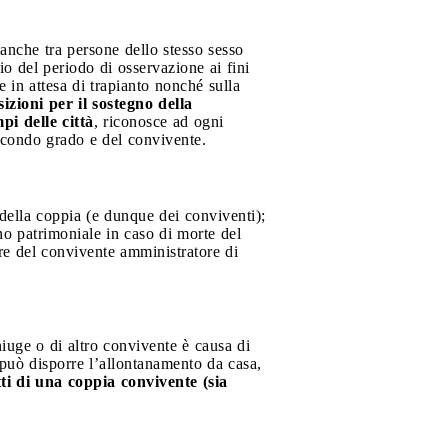
anche tra persone dello stesso sesso
zio del periodo di osservazione ai fini
 in attesa di trapianto nonché sulla
zioni per il sostegno della
pi delle città
, riconosce ad ogni
 secondo grado e del convivente.
 della coppia (e dunque dei conviventi);
no patrimoniale in caso di morte del
re del convivente amministratore di
uge o di altro convivente è causa di
e può disporre l’allontanamento da casa,
ti di una coppia convivente (sia