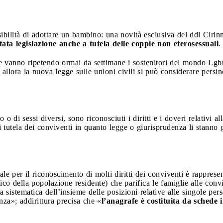
sibilità di adottare un bambino: una novità esclusiva del ddl Cir
ata legislazione anche a tutela delle coppie non eterosessuali
.
vanno ripetendo ormai da settimane i sostenitori del mondo Lgbt,
 allora la nuova legge sulle unioni civili si può considerare persi
o o di sessi diversi, sono riconosciuti i diritti e i doveri relativi all
 tutela dei conviventi in quanto legge o giurisprudenza li stanno g
e per il riconoscimento di molti diritti dei conviventi è rapprese
co della popolazione residente) che parifica le famiglie alle conv
a sistematica dell’insieme delle posizioni relative alle singole per
za»; addirittura precisa che «
l’anagrafe è costituita da schede i