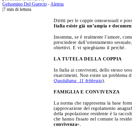
Gelsomino Del Guercio
-
Aleteia
|
7
min di lettura
Diritti per le coppie omosessuali e pos
Italia esiste già un’ampia e document
Insomma, se è realmente l’amore, come 
prescindere dall’orientamento sessuale,
obiettivi. E vi spieghiamo il perché.
LA TUTELA DELLA COPPIA
In Italia ai conviventi, dello stesso sess
risarcimenti. Non esiste un problema di
Quotidiana, 11 febbraio
).
FAMIGLIA E CONVIVENZA
La norma che rappresenta la base formal
(approvazione del regolamento anagrafi
della popolazione residente è la raccolt
che hanno fissato nel comune la residen
convivenza
».