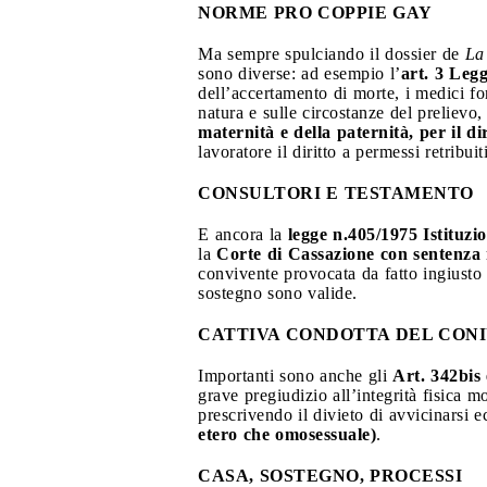
NORME PRO COPPIE GAY
Ma sempre spulciando il dossier de
La
sono diverse: ad esempio l’
art. 3 Leg
dell’accertamento di morte, i medici fo
natura e sulle circostanze del prelievo
maternità e della paternità, per il di
lavoratore il diritto a permessi retribu
CONSULTORI E TESTAMENTO
E ancora la
legge n.405/1975 Istituzio
la
Corte di Cassazione con sentenza
convivente provocata da fatto ingiusto 
sostegno sono valide.
CATTIVA CONDOTTA DEL CON
Importanti sono anche gli
Art. 342bis 
grave pregiudizio all’integrità fisica m
prescrivendo il divieto di avvicinarsi 
etero che omosessuale)
.
CASA, SOSTEGNO, PROCESSI