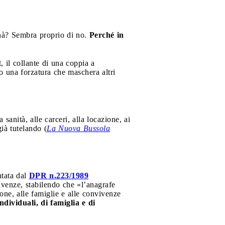
innà? Sembra proprio di no.
Perché in
 il collante di una coppia a
no una forzatura che maschera altri
a sanità, alle carceri, alla locazione, ai
ià tutelando (
La Nuova Bussola
ntata dal
DPR n.223/1989
ivenze, stabilendo che «l’anagrafe
sone, alle famiglie e alle convivenze
ndividuali, di famiglia e di