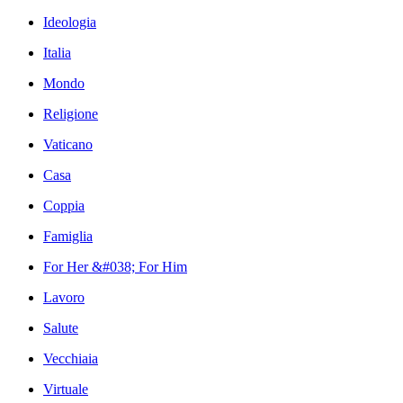
Ideologia
Italia
Mondo
Religione
Vaticano
Casa
Coppia
Famiglia
For Her &#038; For Him
Lavoro
Salute
Vecchiaia
Virtuale