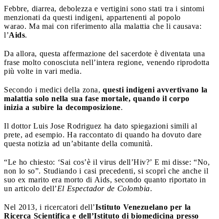
Febbre, diarrea, debolezza e vertigini sono stati tra i sintomi
menzionati da questi indigeni, appartenenti al popolo
warao. Ma mai con riferimento alla malattia che li causava:
l’
Aids
.
Da allora, questa affermazione del sacerdote è diventata una
frase molto conosciuta nell’intera regione, venendo riprodotta
più volte in vari media.
Secondo i medici della zona,
questi indigeni avvertivano la
malattia solo nella sua fase mortale, quando il corpo
inizia a subire la decomposizione
.
Il dottor Luis Jose Rodriguez ha dato spiegazioni simili al
prete, ad esempio. Ha raccontato di quando ha dovuto dare
questa notizia ad un’abitante della comunità.
“Le ho chiesto: ‘Sai cos’è il virus dell’Hiv?’ E mi disse: “No,
non lo so”. Studiando i casi precedenti, si scoprì che anche il
suo ex marito era morto di Aids, secondo quanto riportato in
un articolo dell’
El Espectador de Colombia
.
Nel 2013, i ricercatori dell’
Istituto Venezuelano per la
Ricerca Scientifica e dell’Istituto di biomedicina presso