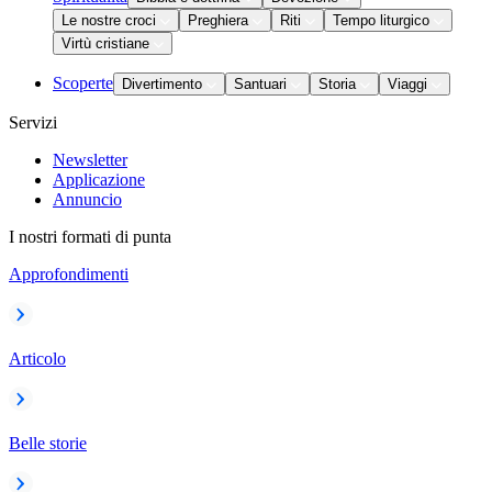
Le nostre croci
Preghiera
Riti
Tempo liturgico
Virtù cristiane
Scoperte
Divertimento
Santuari
Storia
Viaggi
Servizi
Newsletter
Applicazione
Annuncio
I nostri formati di punta
Approfondimenti
Articolo
Belle storie