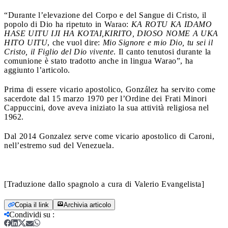
“Durante l’elevazione del Corpo e del Sangue di Cristo, il
popolo di Dio ha ripetuto in Warao:
KA ROTU KA IDAMO
HASE UITU IJI HA KOTAI,KIRITO, DIOSO NOME A UKA
HITO UITU
, che vuol dire:
Mio Signore e mio Dio, tu sei il
Cristo, il Figlio del Dio vivente
. Il canto tenutosi durante la
comunione è stato tradotto anche in lingua Warao”, ha
aggiunto l’articolo.
Prima di essere vicario apostolico, González ha servito come
sacerdote dal 15 marzo 1970 per l’Ordine dei Frati Minori
Cappuccini, dove aveva iniziato la sua attività religiosa nel
1962.
Dal 2014 Gonzalez serve come vicario apostolico di Caroni,
nell’estremo sud del Venezuela.
[Traduzione dallo spagnolo a cura di Valerio Evangelista]
Copia il link
Archivia articolo
Condividi su
: