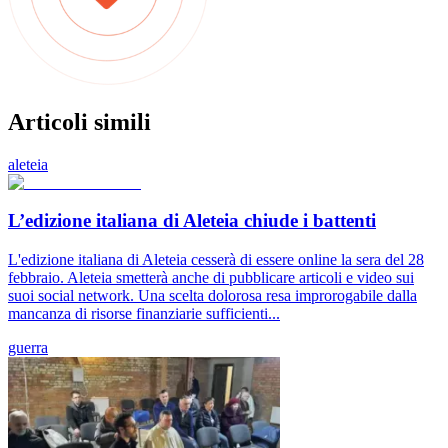
Articoli simili
aleteia
L’edizione italiana di Aleteia chiude i battenti
L'edizione italiana di Aleteia cesserà di essere online la sera del 28
febbraio. Aleteia smetterà anche di pubblicare articoli e video sui
suoi social network. Una scelta dolorosa resa improrogabile dalla
mancanza di risorse finanziarie sufficienti...
guerra