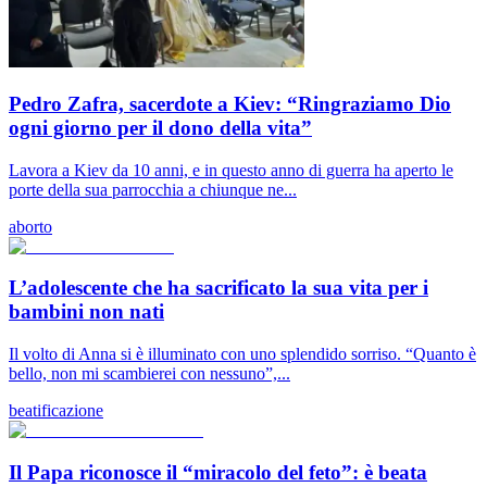
Pedro Zafra, sacerdote a Kiev: “Ringraziamo Dio
ogni giorno per il dono della vita”
Lavora a Kiev da 10 anni, e in questo anno di guerra ha aperto le
porte della sua parrocchia a chiunque ne...
aborto
L’adolescente che ha sacrificato la sua vita per i
bambini non nati
Il volto di Anna si è illuminato con uno splendido sorriso. “Quanto è
bello, non mi scambierei con nessuno”,...
beatificazione
Il Papa riconosce il “miracolo del feto”: è beata