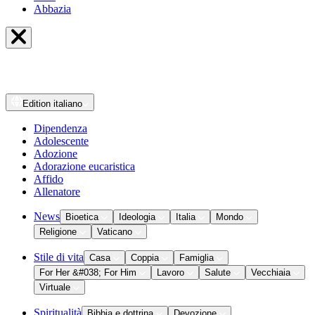
Abbazia
Edition
italiano
Dipendenza
Adolescente
Adozione
Adorazione eucaristica
Affido
Allenatore
News
Bioetica
Ideologia
Italia
Mondo
Religione
Vaticano
Stile di vita
Casa
Coppia
Famiglia
For Her &#038; For Him
Lavoro
Salute
Vecchiaia
Virtuale
Spiritualità
Bibbia e dottrina
Devozione