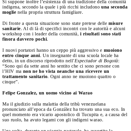
Si suppone inoltre l’esistenza di una tradizione della comunità
indigena, secondo la quale i più ricchi includono
una seconda
moglie
nella propria struttura famigliare.
Di fronte a questa situazione sono state pretese delle
misure
sanitarie
. Al di là di specifici incontri con le autorità e alcuni
workshop con i leader della comunità,
i risultati sono stati
finora davvero pochi
.
I nuovi portatori hanno un ceppo più aggressivo e
muoiono
entro cinque anni
. Un insegnante di una scuola locale ha
detto, in un discorso riprodotto nell’
Espectador di Bogotà
:
“Sono qui da sette anni ho sentito che ci sono persone con
l’HIV ma
non ne ho vista neanche una ricevere un
trattamento sanitario
. Ogni anno ne muoiono quattro o
cinque”.
Felipe Gonzalez, un uomo vicino ai Warao
Ma il giudizio sulla malattia della tribù venezuelana
pronunciato all’epoca da González ha trovato una sua eco. In
quel momento era vicario apostolico di Tucupita e, a causa del
suo ruolo, ha avuto legami con gli indigeni warao.
Una volta, durante un viaggio pastorale, ha avvertito la