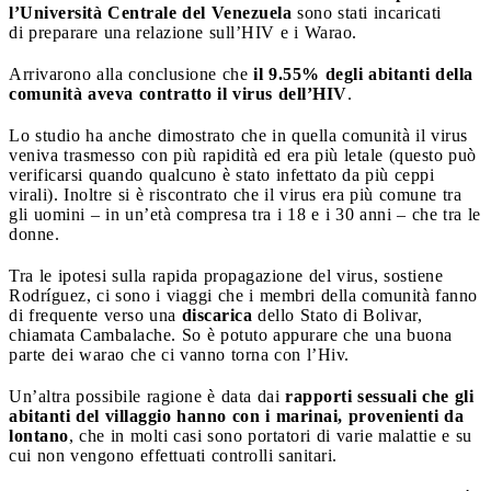
l’Università Centrale del Venezuela
sono stati incaricati
di preparare una relazione sull’HIV e i Warao.
Arrivarono alla conclusione che
il 9.55% degli abitanti della
comunità aveva contratto il virus dell’HIV
.
Lo studio ha anche dimostrato che in quella comunità il virus
veniva trasmesso con più rapidità ed era più letale (questo può
verificarsi quando qualcuno è stato infettato da più ceppi
virali). Inoltre si è riscontrato che il virus era più comune tra
gli uomini – in un’età compresa tra i 18 e i 30 anni – che tra le
donne.
Tra le ipotesi sulla rapida propagazione del virus, sostiene
Rodríguez, ci sono i viaggi che i membri della comunità fanno
di frequente verso una
discarica
dello Stato di Bolivar,
chiamata Cambalache. So è potuto appurare che una buona
parte dei warao che ci vanno torna con l’Hiv.
Un’altra possibile ragione è data dai
rapporti sessuali che gli
abitanti del villaggio hanno con i marinai, provenienti da
lontano
, che in molti casi sono portatori di varie malattie e su
cui non vengono effettuati controlli sanitari.