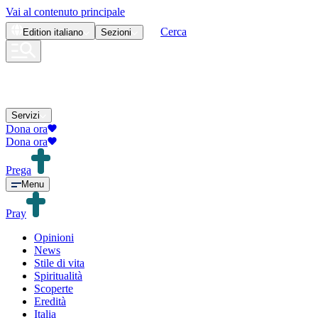
Vai al contenuto principale
Cerca
Edition
italiano
Sezioni
Servizi
Dona ora
Dona ora
Prega
Menu
Pray
Opinioni
News
Stile di vita
Spiritualità
Scoperte
Eredità
Italia