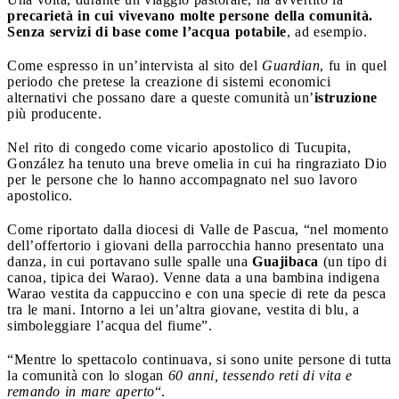
precarietà in cui vivevano molte persone della comunità.
Senza servizi di base come l’acqua potabile
, ad esempio.
Come espresso in un’intervista al sito del
Guardian
, fu in quel
periodo che pretese la creazione di sistemi economici
alternativi che possano dare a queste comunità un’
istruzione
più producente.
Nel rito di congedo come vicario apostolico di Tucupita,
González ha tenuto una breve omelia in cui ha ringraziato Dio
per le persone che lo hanno accompagnato nel suo lavoro
apostolico.
Come riportato dalla diocesi di Valle de Pascua, “nel momento
dell’offertorio i giovani della parrocchia hanno presentato una
danza, in cui portavano sulle spalle una
Guajibaca
(un tipo di
canoa, tipica dei Warao). Venne data a una bambina indigena
Warao vestita da cappuccino e con una specie di rete da pesca
tra le mani. Intorno a lei un’altra giovane, vestita di blu, a
simboleggiare l’acqua del fiume”.
“Mentre lo spettacolo continuava, si sono unite persone di tutta
la comunità con lo slogan
60 anni, tessendo reti di vita e
remando in mare aperto
“.